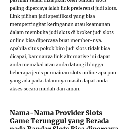
pastilah selalu disiapkan oleh bandar slots
paling dipercaya ialah link preferensi judi slots.
Link pilihan jadi spesifikasi yang bisa
mempertingkat keringanan atau keamanan
dalam membuka judi slots di broker judi slots
online bisa dipercaya buat member-nya.
Apabila situs pokok biro judi slots tidak bisa
dicapai, karenanya link alternative ini dapat
anda memakai atau anda datangi hingga
beberapa jenis permainan slots online apa pun
yang ada pada dalamnya masih dapat anda
akses secara mudah dan aman.
Nama-Nama Provider Slots
Game Terunggul yang Berada
pada Bandar Slots Bisa dipercaya