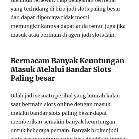
tak anda terlewat. Tiap pelayanan terhebat
yang terhidang di biro judi slots paling besar
dan dapat dipercaya tidak mesti
memungkinkannya dapat anda temui juga jika
masuk atau bermain di agen judi slots lain.
Bermacam Banyak Keuntungan
Masuk Melalui Bandar Slots
Paling besar
Udah jadi sesuatu perihal yang lumrah kalau
saat bermain slots online dengan masuk
melalui bandar slots paling besar dapat
memberikan semakin banyak keuntungan
untuk beberapa pemain. Banyak broker judi