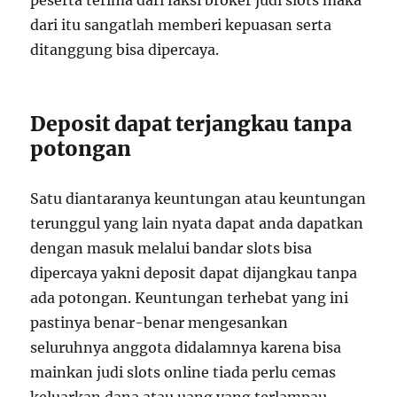
peserta terima dari faksi broker judi slots maka
dari itu sangatlah memberi kepuasan serta
ditanggung bisa dipercaya.
Deposit dapat terjangkau tanpa
potongan
Satu diantaranya keuntungan atau keuntungan
terunggul yang lain nyata dapat anda dapatkan
dengan masuk melalui bandar slots bisa
dipercaya yakni deposit dapat dijangkau tanpa
ada potongan. Keuntungan terhebat yang ini
pastinya benar-benar mengesankan
seluruhnya anggota didalamnya karena bisa
mainkan judi slots online tiada perlu cemas