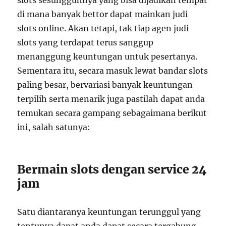
slots sesungguhnya yang bisa dijadikan tempat
di mana banyak bettor dapat mainkan judi
slots online. Akan tetapi, tak tiap agen judi
slots yang terdapat terus sanggup
menanggung keuntungan untuk pesertanya.
Sementara itu, secara masuk lewat bandar slots
paling besar, bervariasi banyak keuntungan
terpilih serta menarik juga pastilah dapat anda
temukan secara gampang sebagaimana berikut
ini, salah satunya:
Bermain slots dengan service 24
jam
Satu diantaranya keuntungan terunggul yang