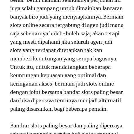
benar-benar alamiah seandainya perjudian ini
juga selalu gampang untuk dimainkan lantaran
banyak biro judi yang menyiapkannya. Bermain
slots online secara tergabung di agen judi mana
saja sebenarnya boleh-boleh saja, akan tetapi
yang mesti dipahami jika seluruh agen judi
slots yang terdapat ditetapkan tak kan
memberi keuntungan yang serupa bagusnya.
Untuk itu, untuk mendatangkan beberapa
keuntungan kepuasan yang optimal dan
keringanan akses, bermain judi slots online
dengan joint bersama bandar slots paling besar
dan bisa dipercaya tentunya menjadi alternatif
paling disarankan bagi beberapa pemain.
Bandrar slots paling besar dan paling dipercaya