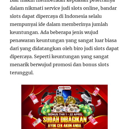
Biar makin memberikan kepuasan pesertanya
dalam nikmati service judi slots online, bandar
slots dapat dipercaya di Indonesia selalu
mempunyai ide dalam memberinya jumlah
keuntungan. Ada beberapa jenis wujud
penawaran keuntungan yang sangat luar biasa
dari yang didatangkan oleh biro judi slots dapat
dipercaya. Seperti keuntungan yang sangat
menarik berwujud promosi dan bonus slots
terunggul.