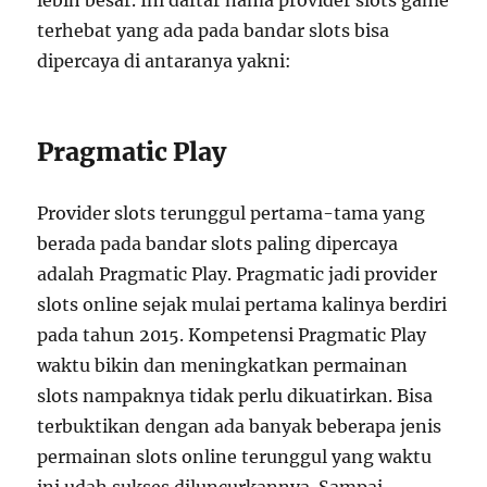
lebih besar. Ini daftar nama provider slots game
terhebat yang ada pada bandar slots bisa
dipercaya di antaranya yakni:
Pragmatic Play
Provider slots terunggul pertama-tama yang
berada pada bandar slots paling dipercaya
adalah Pragmatic Play. Pragmatic jadi provider
slots online sejak mulai pertama kalinya berdiri
pada tahun 2015. Kompetensi Pragmatic Play
waktu bikin dan meningkatkan permainan
slots nampaknya tidak perlu dikuatirkan. Bisa
terbuktikan dengan ada banyak beberapa jenis
permainan slots online terunggul yang waktu