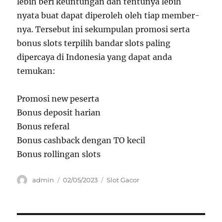
lebih beri keuntungan dan tentunya lebih
nyata buat dapat diperoleh oleh tiap member-
nya. Tersebut ini sekumpulan promosi serta
bonus slots terpilih bandar slots paling
dipercaya di Indonesia yang dapat anda
temukan:
Promosi new peserta
Bonus deposit harian
Bonus referal
Bonus cashback dengan TO kecil
Bonus rollingan slots
Author
Posted
Categories
admin
02/05/2023
Slot Gacor
on