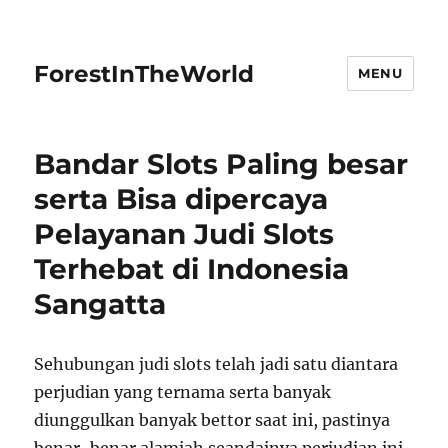
ForestInTheWorld
MENU
Bandar Slots Paling besar
serta Bisa dipercaya
Pelayanan Judi Slots
Terhebat di Indonesia
Sangatta
Sehubungan judi slots telah jadi satu diantara
perjudian yang ternama serta banyak
diunggulkan banyak bettor saat ini, pastinya