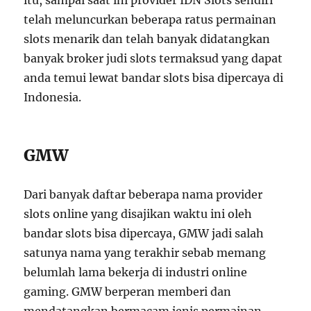
itu, sampai saat ini provider IDN Slots sendiri
telah meluncurkan beberapa ratus permainan
slots menarik dan telah banyak didatangkan
banyak broker judi slots termaksud yang dapat
anda temui lewat bandar slots bisa dipercaya di
Indonesia.
GMW
Dari banyak daftar beberapa nama provider
slots online yang disajikan waktu ini oleh
bandar slots bisa dipercaya, GMW jadi salah
satunya nama yang terakhir sebab memang
belumlah lama bekerja di industri online
gaming. GMW berperan memberi dan