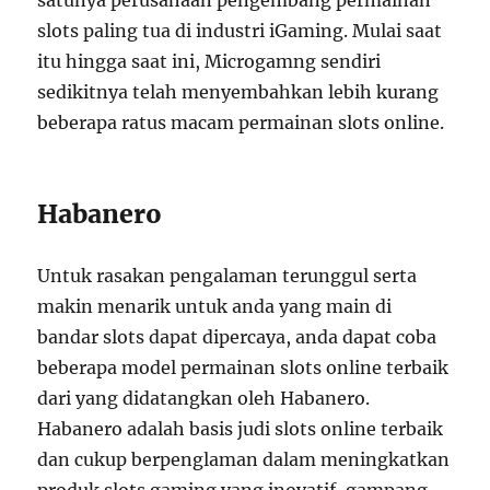
satunya perusahaan pengembang permainan
slots paling tua di industri iGaming. Mulai saat
itu hingga saat ini, Microgamng sendiri
sedikitnya telah menyembahkan lebih kurang
beberapa ratus macam permainan slots online.
Habanero
Untuk rasakan pengalaman terunggul serta
makin menarik untuk anda yang main di
bandar slots dapat dipercaya, anda dapat coba
beberapa model permainan slots online terbaik
dari yang didatangkan oleh Habanero.
Habanero adalah basis judi slots online terbaik
dan cukup berpenglaman dalam meningkatkan