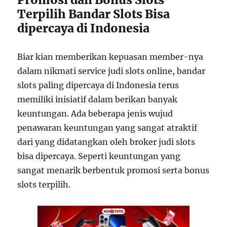
Terpilih Bandar Slots Bisa
dipercaya di Indonesia
Biar kian memberikan kepuasan member-nya
dalam nikmati service judi slots online, bandar
slots paling dipercaya di Indonesia terus
memiliki inisiatif dalam berikan banyak
keuntungan. Ada beberapa jenis wujud
penawaran keuntungan yang sangat atraktif
dari yang didatangkan oleh broker judi slots
bisa dipercaya. Seperti keuntungan yang
sangat menarik berbentuk promosi serta bonus
slots terpilih.