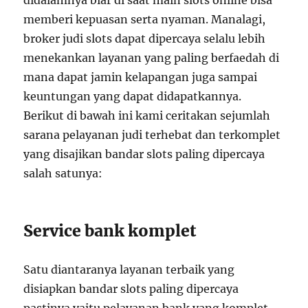
didalamnya biar di saat main slots online bisa
memberi kepuasan serta nyaman. Manalagi,
broker judi slots dapat dipercaya selalu lebih
menekankan layanan yang paling berfaedah di
mana dapat jamin kelapangan juga sampai
keuntungan yang dapat didapatkannya.
Berikut di bawah ini kami ceritakan sejumlah
sarana pelayanan judi terhebat dan terkomplet
yang disajikan bandar slots paling dipercaya
salah satunya:
Service bank komplet
Satu diantaranya layanan terbaik yang
disiapkan bandar slots paling dipercaya