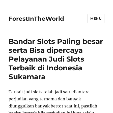
ForestInTheWorld
MENU
Bandar Slots Paling besar
serta Bisa dipercaya
Pelayanan Judi Slots
Terbaik di Indonesia
Sukamara
Terkait judi slots telah jadi satu diantara
perjudian yang ternama dan banyak
diunggulkan banyak bettor saat ini, pastilah