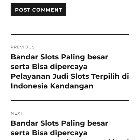
Post
PREVIOUS
navigation
Bandar Slots Paling besar
Previous
post:
serta Bisa dipercaya
Pelayanan Judi Slots Terpilih di
Indonesia Kandangan
NEXT
Bandar Slots Paling besar
Next
post:
serta Bisa dipercaya