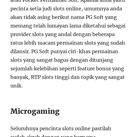
atau Pocket Permainan Soft. Apabila anda yaitu
pecinta setia judi slots online, umumnya anda
akan tidak asing berikut nama PG Soft yang
memang telah lumayan lama diketahui sebagai
provider slots yang andal dengan beberapa
ratus lebih macam permainan slots yang sudah
dilansir. PG Soft punyai ciri-khas permainan
slots yang sangat bagus dengan ditunjang
sejumlah kelebihan seperti feature bonus yang
banyak, RTP slots tinggi dan topik yang sangat
unik.
Microgaming
Seluruhnya pencinta slots online pastilah