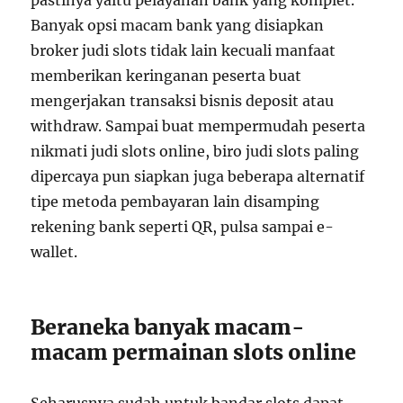
pastinya yaitu pelayanan bank yang komplet.
Banyak opsi macam bank yang disiapkan
broker judi slots tidak lain kecuali manfaat
memberikan keringanan peserta buat
mengerjakan transaksi bisnis deposit atau
withdraw. Sampai buat mempermudah peserta
nikmati judi slots online, biro judi slots paling
dipercaya pun siapkan juga beberapa alternatif
tipe metoda pembayaran lain disamping
rekening bank seperti QR, pulsa sampai e-
wallet.
Beraneka banyak macam-
macam permainan slots online