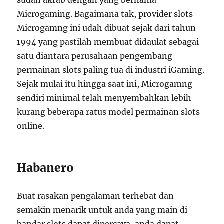
sudah akrab dengan yang bernama
Microgaming. Bagaimana tak, provider slots
Microgamng ini udah dibuat sejak dari tahun
1994 yang pastilah membuat didaulat sebagai
satu diantara perusahaan pengembang
permainan slots paling tua di industri iGaming.
Sejak mulai itu hingga saat ini, Microgamng
sendiri minimal telah menyembahkan lebih
kurang beberapa ratus model permainan slots
online.
Habanero
Buat rasakan pengalaman terhebat dan
semakin menarik untuk anda yang main di