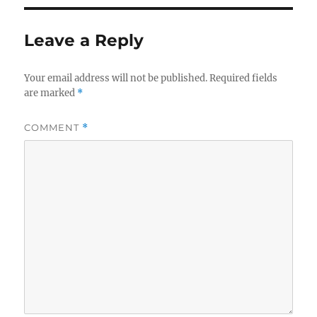
Leave a Reply
Your email address will not be published.
Required fields
are marked
*
COMMENT
*