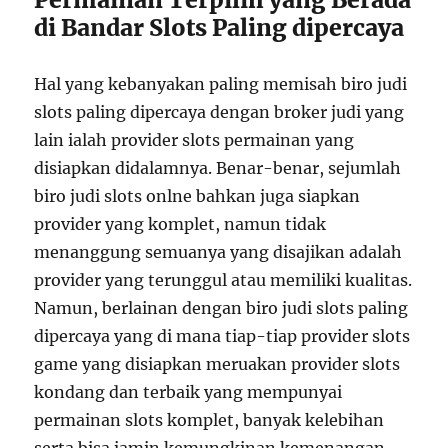
di Bandar Slots Paling dipercaya
Hal yang kebanyakan paling memisah biro judi
slots paling dipercaya dengan broker judi yang
lain ialah provider slots permainan yang
disiapkan didalamnya. Benar-benar, sejumlah
biro judi slots onlne bahkan juga siapkan
provider yang komplet, namun tidak
menanggung semuanya yang disajikan adalah
provider yang terunggul atau memiliki kualitas.
Namun, berlainan dengan biro judi slots paling
dipercaya yang di mana tiap-tiap provider slots
game yang disiapkan meruakan provider slots
kondang dan terbaik yang mempunyai
permainan slots komplet, banyak kelebihan