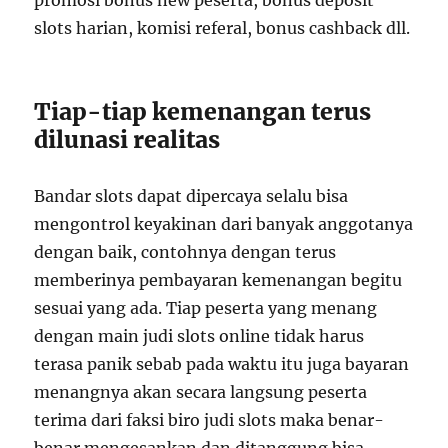
promosi bonus new peserta, bonus deposit
slots harian, komisi referal, bonus cashback dll.
Tiap-tiap kemenangan terus
dilunasi realitas
Bandar slots dapat dipercaya selalu bisa
mengontrol keyakinan dari banyak anggotanya
dengan baik, contohnya dengan terus
memberinya pembayaran kemenangan begitu
sesuai yang ada. Tiap peserta yang menang
dengan main judi slots online tidak harus
terasa panik sebab pada waktu itu juga bayaran
menangnya akan secara langsung peserta
terima dari faksi biro judi slots maka benar-