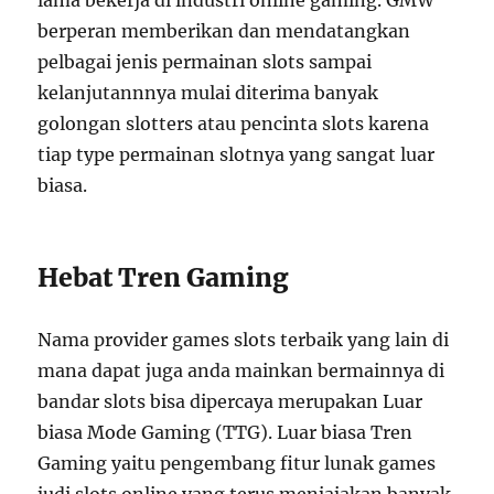
lama bekerja di industri online gaming. GMW
berperan memberikan dan mendatangkan
pelbagai jenis permainan slots sampai
kelanjutannnya mulai diterima banyak
golongan slotters atau pencinta slots karena
tiap type permainan slotnya yang sangat luar
biasa.
Hebat Tren Gaming
Nama provider games slots terbaik yang lain di
mana dapat juga anda mainkan bermainnya di
bandar slots bisa dipercaya merupakan Luar
biasa Mode Gaming (TTG). Luar biasa Tren
Gaming yaitu pengembang fitur lunak games