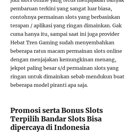
judi slots online yang terus menjajakan banyak
pembaruan terkini yang sangat luar biasa,
contohnya permainan slots yang berbasiskan
terapan / aplikasi yang ringan dimainkan. Gak
cuma hanya itu, sampai saat ini juga provider
Hebat Tren Gaming sudah menyembahkan
beberapa ratus macam permainan slots online
dengan menjajakan kemungkinan menang,
jekpot paling besar s/d permainan slots yang
ringan untuk dimainkan sebab mendukun buat
beberapa model piranti apa saja.
Promosi serta Bonus Slots
Terpilih Bandar Slots Bisa
dipercaya di Indonesia