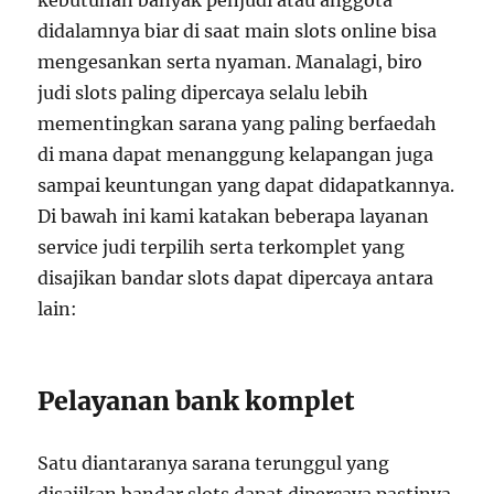
kebutuhan banyak penjudi atau anggota
didalamnya biar di saat main slots online bisa
mengesankan serta nyaman. Manalagi, biro
judi slots paling dipercaya selalu lebih
mementingkan sarana yang paling berfaedah
di mana dapat menanggung kelapangan juga
sampai keuntungan yang dapat didapatkannya.
Di bawah ini kami katakan beberapa layanan
service judi terpilih serta terkomplet yang
disajikan bandar slots dapat dipercaya antara
lain:
Pelayanan bank komplet
Satu diantaranya sarana terunggul yang