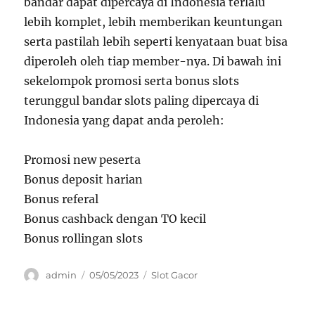
bandar dapat dipercaya di Indonesia terlalu
lebih komplet, lebih memberikan keuntungan
serta pastilah lebih seperti kenyataan buat bisa
diperoleh oleh tiap member-nya. Di bawah ini
sekelompok promosi serta bonus slots
terunggul bandar slots paling dipercaya di
Indonesia yang dapat anda peroleh:
Promosi new peserta
Bonus deposit harian
Bonus referal
Bonus cashback dengan TO kecil
Bonus rollingan slots
Author
Posted
Categories
admin
05/05/2023
Slot Gacor
on