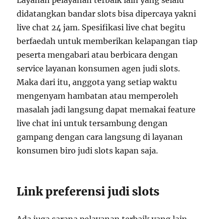
Layanan pelayanan terbaik lain yang selalu
didatangkan bandar slots bisa dipercaya yakni
live chat 24 jam. Spesifikasi live chat begitu
berfaedah untuk memberikan kelapangan tiap
peserta mengabari atau berbicara dengan
service layanan konsumen agen judi slots.
Maka dari itu, anggota yang setiap waktu
mengenyam hambatan atau memperoleh
masalah jadi langsung dapat memakai feature
live chat ini untuk tersambung dengan
gampang dengan cara langsung di layanan
konsumen biro judi slots kapan saja.
Link preferensi judi slots