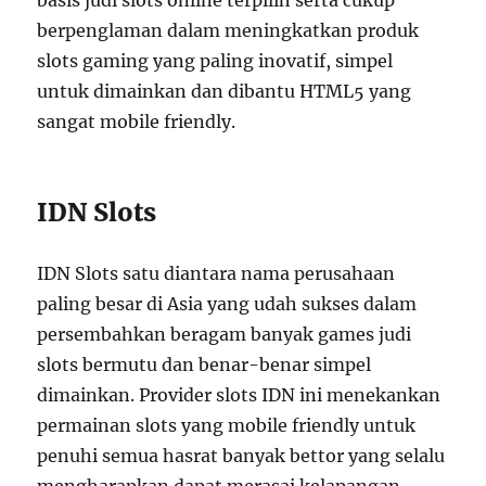
basis judi slots online terpilih serta cukup
berpenglaman dalam meningkatkan produk
slots gaming yang paling inovatif, simpel
untuk dimainkan dan dibantu HTML5 yang
sangat mobile friendly.
IDN Slots
IDN Slots satu diantara nama perusahaan
paling besar di Asia yang udah sukses dalam
persembahkan beragam banyak games judi
slots bermutu dan benar-benar simpel
dimainkan. Provider slots IDN ini menekankan
permainan slots yang mobile friendly untuk
penuhi semua hasrat banyak bettor yang selalu