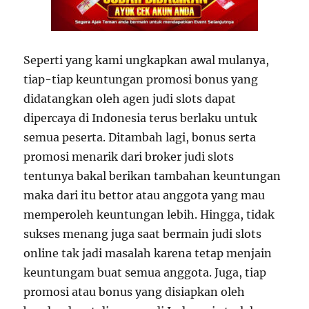
Seperti yang kami ungkapkan awal mulanya,
tiap-tiap keuntungan promosi bonus yang
didatangkan oleh agen judi slots dapat
dipercaya di Indonesia terus berlaku untuk
semua peserta. Ditambah lagi, bonus serta
promosi menarik dari broker judi slots
tentunya bakal berikan tambahan keuntungan
maka dari itu bettor atau anggota yang mau
memperoleh keuntungan lebih. Hingga, tidak
sukses menang juga saat bermain judi slots
online tak jadi masalah karena tetap menjain
keuntungam buat semua anggota. Juga, tiap
promosi atau bonus yang disiapkan oleh