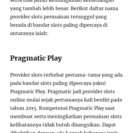
serta bisa jamin kemungkinan kemenangan
yang tambah lebih besar. Berikut daftar nama
provider slots permainan terunggul yang
berada di bandar slots paling dipercaya di
antaranya ialah:
Pragmatic Play
Provider slots terhebat pertama-tama yang ada
pada bandar slots paling dipercaya yakni
Pragmatic Play. Pragmatic jadi provider slots
online mulai sejak pertamanya kali berdiri pada
tahun 2015. Kompetensi Pragmatic Play saat
membuat serta meningkatkan permainan slots
kelihatannya tidak butuh disangsikan. Dapat