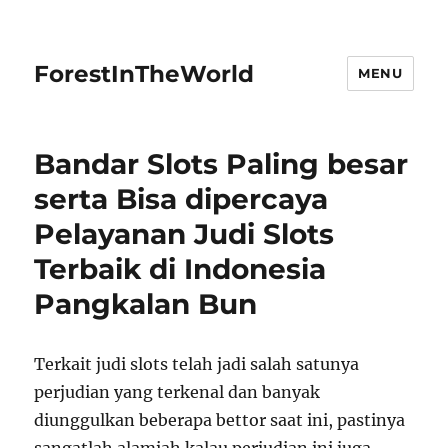
ForestInTheWorld
MENU
Bandar Slots Paling besar
serta Bisa dipercaya
Pelayanan Judi Slots
Terbaik di Indonesia
Pangkalan Bun
Terkait judi slots telah jadi salah satunya
perjudian yang terkenal dan banyak
diunggulkan beberapa bettor saat ini, pastinya