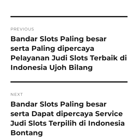
Post
PREVIOUS
navigation
Bandar Slots Paling besar
Previous
post:
serta Paling dipercaya
Pelayanan Judi Slots Terbaik di
Indonesia Ujoh Bilang
NEXT
Bandar Slots Paling besar
Next
post:
serta Dapat dipercaya Service
Judi Slots Terpilih di Indonesia
Bontang