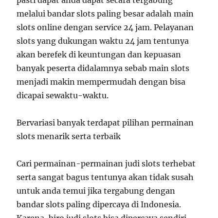
pasti dapat anda dapat secara tergabung
melalui bandar slots paling besar adalah main
slots online dengan service 24 jam. Pelayanan
slots yang dukungan waktu 24 jam tentunya
akan berefek di keuntungan dan kepuasan
banyak peserta didalamnya sebab main slots
menjadi makin mempermudah dengan bisa
dicapai sewaktu-waktu.
Bervariasi banyak terdapat pilihan permainan
slots menarik serta terbaik
Cari permainan-permainan judi slots terhebat
serta sangat bagus tentunya akan tidak susah
untuk anda temui jika tergabung dengan
bandar slots paling dipercaya di Indonesia.