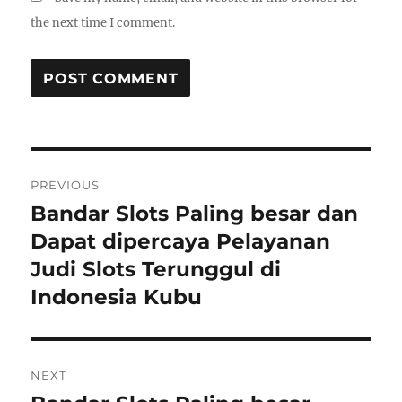
the next time I comment.
Post
PREVIOUS
navigation
Bandar Slots Paling besar dan
Previous
post:
Dapat dipercaya Pelayanan
Judi Slots Terunggul di
Indonesia Kubu
NEXT