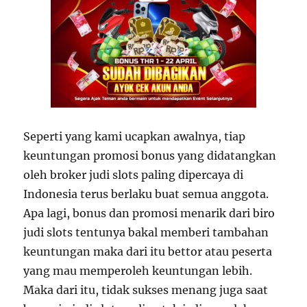
Seperti yang kami ucapkan awalnya, tiap
keuntungan promosi bonus yang didatangkan
oleh broker judi slots paling dipercaya di
Indonesia terus berlaku buat semua anggota.
Apa lagi, bonus dan promosi menarik dari biro
judi slots tentunya bakal memberi tambahan
keuntungan maka dari itu bettor atau peserta
yang mau memperoleh keuntungan lebih.
Maka dari itu, tidak sukses menang juga saat