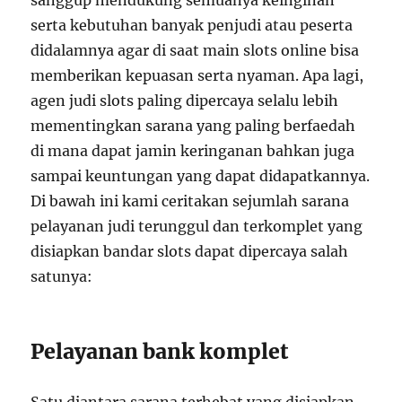
sanggup mendukung semuanya keinginan
serta kebutuhan banyak penjudi atau peserta
didalamnya agar di saat main slots online bisa
memberikan kepuasan serta nyaman. Apa lagi,
agen judi slots paling dipercaya selalu lebih
mementingkan sarana yang paling berfaedah
di mana dapat jamin keringanan bahkan juga
sampai keuntungan yang dapat didapatkannya.
Di bawah ini kami ceritakan sejumlah sarana
pelayanan judi terunggul dan terkomplet yang
disiapkan bandar slots dapat dipercaya salah
satunya:
Pelayanan bank komplet