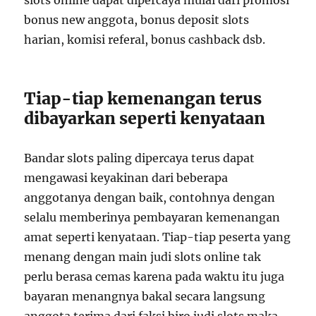
slots online dapat dipercaya mulai dari promosi
bonus new anggota, bonus deposit slots
harian, komisi referal, bonus cashback dsb.
Tiap-tiap kemenangan terus
dibayarkan seperti kenyataan
Bandar slots paling dipercaya terus dapat
mengawasi keyakinan dari beberapa
anggotanya dengan baik, contohnya dengan
selalu memberinya pembayaran kemenangan
amat seperti kenyataan. Tiap-tiap peserta yang
menang dengan main judi slots online tak
perlu berasa cemas karena pada waktu itu juga
bayaran menangnya bakal secara langsung