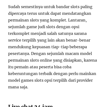
Sudah semestinya untuk bandar slots paling
dipercaya terus untuk dapat mendatangkan
permainan slots yang komplet. Lantaran,
sejumlah game judi slots dengan opsi
terkomplet menjadi salah satunya sarana
service terpilih yang lain akan benar-benar
mendukung kepuasan tiap-tiap beberapa
pesertanya. Dengan sejumlah macam model
permainan slots online yang disiapkan, karena
itu pemain atau peserta bisa coba
keberuntungan terbaik dengan perlu mainkan
model games slots opsi terpilih dari provider
mana saja.
Live chat 24 jam