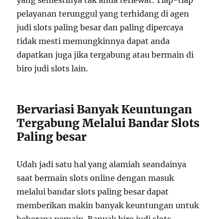
yang semestinya tak anda terlewat. Tiap-tiap
pelayanan terunggul yang terhidang di agen
judi slots paling besar dan paling dipercaya
tidak mesti memungkinnya dapat anda
dapatkan juga jika tergabung atau bermain di
biro judi slots lain.
Bervariasi Banyak Keuntungan
Tergabung Melalui Bandar Slots
Paling besar
Udah jadi satu hal yang alamiah seandainya
saat bermain slots online dengan masuk
melalui bandar slots paling besar dapat
memberikan makin banyak keuntungan untuk