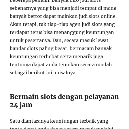
beberapa pemain. Banyak biro judi slots
sebenarnya yang bisa menjadi tempat di mana
banyak bettor dapat mainkan judi slots online.
Akan tetapi, tak tiap-tiap agen judi slots yang
terdapat terus bisa menanggung keuntungan
untuk pesertanya. Dan, secara masuk lewat
bandar slots paling besar, bermacam banyak
keuntungan terhebat serta menarik juga
tentunya dapat anda temukan secara mudah
sebagai berikut ini, misalnya:
Bermain slots dengan pelayanan
24 jam
Satu diantaranya keuntungan terbaik yang