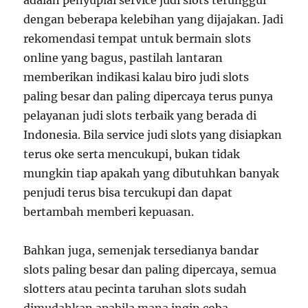
adalah penyuplai service judi slots terunggul
dengan beberapa kelebihan yang dijajakan. Jadi
rekomendasi tempat untuk bermain slots
online yang bagus, pastilah lantaran
memberikan indikasi kalau biro judi slots
paling besar dan paling dipercaya terus punya
pelayanan judi slots terbaik yang berada di
Indonesia. Bila service judi slots yang disiapkan
terus oke serta mencukupi, bukan tidak
mungkin tiap apakah yang dibutuhkan banyak
penjudi terus bisa tercukupi dan dapat
bertambah memberi kepuasan.
Bahkan juga, semenjak tersedianya bandar
slots paling besar dan paling dipercaya, semua
slotters atau pecinta taruhan slots sudah