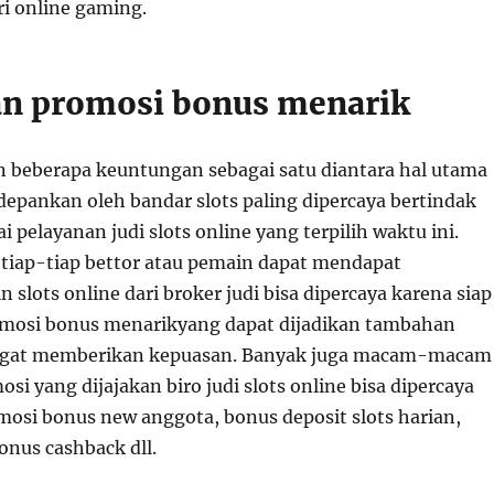
ri online gaming.
n promosi bonus menarik
an beberapa keuntungan sebagai satu diantara hal utama
depankan oleh bandar slots paling dipercaya bertindak
i pelayanan judi slots online yang terpilih waktu ini.
 tiap-tiap bettor atau pemain dapat mendapat
slots online dari broker judi bisa dipercaya karena siap
mosi bonus menarikyang dapat dijadikan tambahan
gat memberikan kepuasan. Banyak juga macam-macam
si yang dijajakan biro judi slots online bisa dipercaya
omosi bonus new anggota, bonus deposit slots harian,
bonus cashback dll.