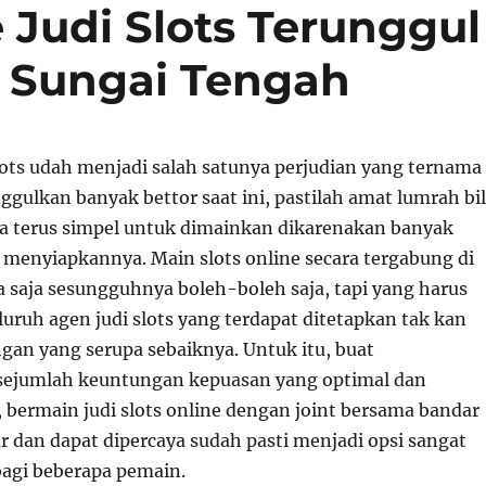
 Judi Slots Terunggul
u Sungai Tengah
slots udah menjadi salah satunya perjudian yang ternama
gulkan banyak bettor saat ini, pastilah amat lumrah bi
uga terus simpel untuk dimainkan dikarenakan banyak
g menyiapkannya. Main slots online secara tergabung di
a saja sesungguhnya boleh-boleh saja, tapi yang harus
luruh agen judi slots yang terdapat ditetapkan tak kan
gan yang serupa sebaiknya. Untuk itu, buat
ejumlah keuntungan kepuasan yang optimal dan
 bermain judi slots online dengan joint bersama bandar
ar dan dapat dipercaya sudah pasti menjadi opsi sangat
agi beberapa pemain.