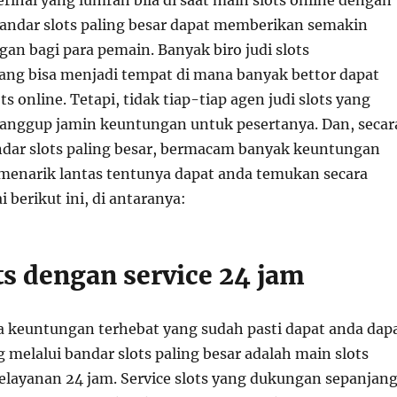
erihal yang lumrah bila di saat main slots online dengan
andar slots paling besar dapat memberikan semakin
an bagi para pemain. Banyak biro judi slots
ng bisa menjadi tempat di mana banyak bettor dapat
ts online. Tetapi, tidak tiap-tiap agen judi slots yang
 sanggup jamin keuntungan untuk pesertanya. Dan, secar
dar slots paling besar, bermacam banyak keuntungan
 menarik lantas tentunya dapat anda temukan secara
berikut ini, di antaranya:
ts dengan service 24 jam
a keuntungan terhebat yang sudah pasti dapat anda dap
 melalui bandar slots paling besar adalah main slots
elayanan 24 jam. Service slots yang dukungan sepanjan