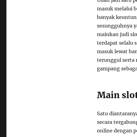
Udah jadi satu p
masuk melalui b
banyak keuntung
sesungguhnya ya
mainkan judi slo
terdapat selalu
masuk lewat ban
terunggul serta
gampang sebagai 
Main slo
Satu diantarany
secara tergabung
online dengan p