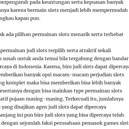
 berpengaruh pada keuntungan serta kepuasan banyak
mnya karena bermain slots menjadi lebih mempermudah
angkau kapan pun.
 ada pilihan permainan slots menarik serta terhebat
ermainan judi slots terpilih serta atraktif sekali
n susah untuk anda temui bila tergabung dengan bandar
rcaya di Indonesia. Karena, biro judi slots dapat dipercay
memberikan banyak opsi macam-macam perjudian slots
ing komplet maka bisa memberikan bisa lebih banyak
esertanya dengan bisa mainkan type permainan slots
natif pujaan masing-masing. Terkecuali itu, jumlahnya
 yang disajikan agen judi slots dapat dipercaya
njang ini pun biro judi slots yang bisa dipercaya telah
 dengan sejumlah faksi perusahaan pemasok games slot