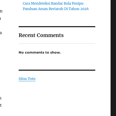
Cara Mendeteksi Bandar Bola Penipu:
Panduan Aman Bertaruh Di Tahun 2026
an
n
a
Recent Comments
No comments to show.
Situs Toto
n
t