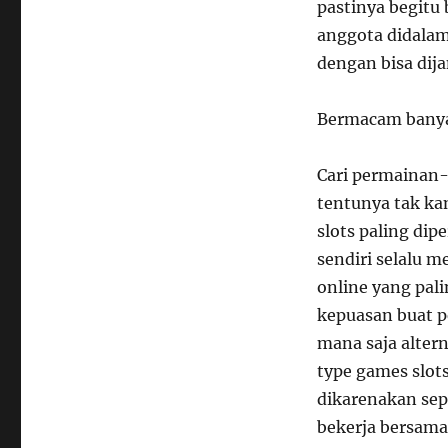
pastinya begitu
anggota didala
dengan bisa dij
Bermacam banyak
Cari permainan-p
tentunya tak ka
slots paling dipe
sendiri selalu 
online yang pal
kepuasan buat p
mana saja alter
type games slots
dikarenakan sepa
bekerja bersama