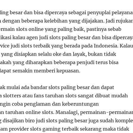
ling besar dan bisa dipercaya sebagai penyuplai pelayan
lih dengan beberapa kelebihan yang dijajakan. Jadi rujuka
main slots online yang paling baik, pastinya sebab
asi kalau agen judi slots paling besar dan bisa dipercay
rvice judi slots terbaik yang berada pada Indonesia. Kalau
ts yang disiapkan selalu oke dan layak, bukan tidak
akah yang diharapkan beberapa penjudi terus bisa
 dapat semakin memberi kepuasan.
ak mulai ada bandar slots paling besar dan dapat
 slotters atau fans taruhan slots sangat dibuat mudah
 ingin coba penglaman dan keberuntungan
 taruhan online slots. Manalagi, permainan-permaina
g disajikan biro judi slots paling besar juga sudah komple
m provider slots gaming terbaik sekarang maka tidak