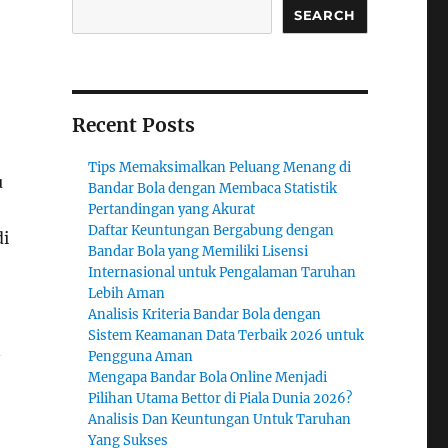
SEARCH
Recent Posts
Tips Memaksimalkan Peluang Menang di
u
Bandar Bola dengan Membaca Statistik
Pertandingan yang Akurat
Daftar Keuntungan Bergabung dengan
di
Bandar Bola yang Memiliki Lisensi
Internasional untuk Pengalaman Taruhan
Lebih Aman
Analisis Kriteria Bandar Bola dengan
Sistem Keamanan Data Terbaik 2026 untuk
n
Pengguna Aman
Mengapa Bandar Bola Online Menjadi
Pilihan Utama Bettor di Piala Dunia 2026?
Analisis Dan Keuntungan Untuk Taruhan
Yang Sukses