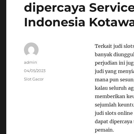
dipercaya Service 
Indonesia Kotawa
Terkait judi slo
banyak diunggul
Author
admin
perjudian ini ju
Posted
04/05/2023
judi yang menyia
on
Categories
Slot Gacor
mana pun sesung
kalau seluruh ag
memberikan keu
sejumlah keuntu
judi slots onlin
dapat dipercaya
pemain.