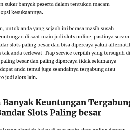
n sukar banyak peserta dalam tentukan macam
 opsi kesukaannya.
, untuk anda yang sejauh ini berasa masih susah
ntungan di saat main judi slots online, pastinya secara
ar slots paling besar dan bisa dipercaya yakni alternati
tak anda terlewat. Tiap service terpilih yang tersuguh d
s paling besar dan paling dipercaya tidak selamanya
apat anda temui juga seandainya tergabung atau
 judi slots lain.
a Banyak Keuntungan Tergabun
andar Slots Paling besar