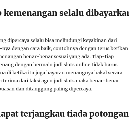
p kemenangan selalu dibayarka
ing dipercaya selalu bisa melindungi keyakinan dari
ya dengan cara baik, contohnya dengan terus berikan
enangan benar-benar sesuai yang ada. Tiap-tiap
nang dengan bermain judi slots online tidak harus
ena di ketika itu juga bayaran menangnya bakal secara
 terima dari faksi agen judi slots maka benar-benar
asan dan ditanggung paling dipercaya.
dapat terjangkau tiada potongan