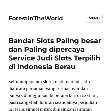
ForestInTheWorld
MENU
Bandar Slots Paling besar
dan Paling dipercaya
Service Judi Slots Terpilih
di Indonesia Berau
Sehubungan judi slots telah menjadi satu
diantara perjudian yang termashyur dan
banyak diunggulkan beberapa bettor saat ini,
pasti sangatlah lumrah seandainya perjudian
ini terus simpel untuk dimainkan lantaran