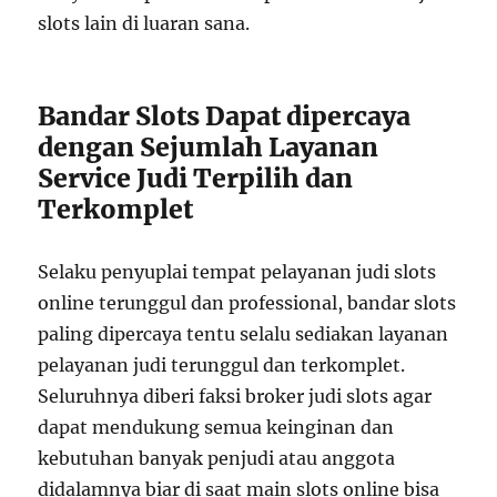
slots lain di luaran sana.
Bandar Slots Dapat dipercaya
dengan Sejumlah Layanan
Service Judi Terpilih dan
Terkomplet
Selaku penyuplai tempat pelayanan judi slots
online terunggul dan professional, bandar slots
paling dipercaya tentu selalu sediakan layanan
pelayanan judi terunggul dan terkomplet.
Seluruhnya diberi faksi broker judi slots agar
dapat mendukung semua keinginan dan
kebutuhan banyak penjudi atau anggota
didalamnya biar di saat main slots online bisa