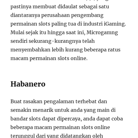
pastinya membuat didaulat sebagai satu
diantaranya perusahaan pengembang
permainan slots paling tua di industri iGaming.
Mulai sejak itu hingga saat ini, Microgamng
sendiri sekurang-kurangnya telah
menyembahkan lebih kurang beberapa ratus
macam permainan slots online.
Habanero
Buat rasakan pengalaman terhebat dan
semakin menarik untuk anda yang main di
bandar slots dapat dipercaya, anda dapat coba
beberapa macam permainan slots online
terunggul dari yang didatangkan oleh