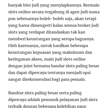
banyak biro judi yang menyiapkannya. Bermain
slots online secara tergabung di agen judi mana
pun sebenarnya boleh-boleh saja, akan tetapi
yang harus dimengerti kalau semua broker judi
slots yang terdapat ditandaskan tak kan
memberi keuntungan yang serupa bagusnya.
Oleh karenanya, untuk hasilkan beberapa
keuntungan kepuasan yang maksimum dan
keringanan akses, main judi slots online
dengan joint bersama bandar slots paling besar
dan dapat dipercaya tentunya menjadi opsi
sangat direkomendasi bagi para pemain.
Bandrar slots paling besar serta paling
dipercaya adalah pemasok pelayanan judi slots
terbaik dengan beberapa kelebihan yang