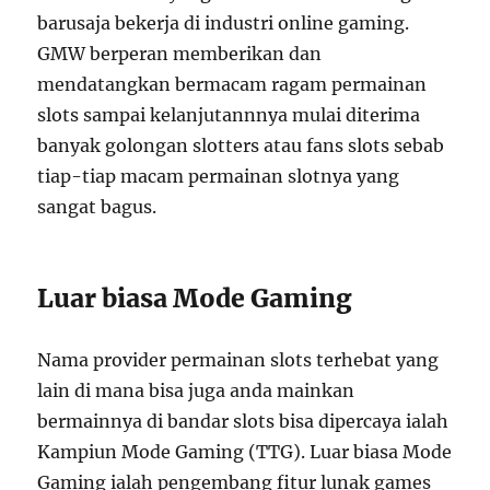
barusaja bekerja di industri online gaming.
GMW berperan memberikan dan
mendatangkan bermacam ragam permainan
slots sampai kelanjutannnya mulai diterima
banyak golongan slotters atau fans slots sebab
tiap-tiap macam permainan slotnya yang
sangat bagus.
Luar biasa Mode Gaming
Nama provider permainan slots terhebat yang
lain di mana bisa juga anda mainkan
bermainnya di bandar slots bisa dipercaya ialah
Kampiun Mode Gaming (TTG). Luar biasa Mode
Gaming ialah pengembang fitur lunak games