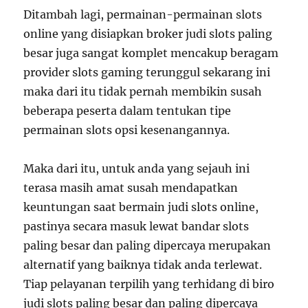
Ditambah lagi, permainan-permainan slots
online yang disiapkan broker judi slots paling
besar juga sangat komplet mencakup beragam
provider slots gaming terunggul sekarang ini
maka dari itu tidak pernah membikin susah
beberapa peserta dalam tentukan tipe
permainan slots opsi kesenangannya.
Maka dari itu, untuk anda yang sejauh ini
terasa masih amat susah mendapatkan
keuntungan saat bermain judi slots online,
pastinya secara masuk lewat bandar slots
paling besar dan paling dipercaya merupakan
alternatif yang baiknya tidak anda terlewat.
Tiap pelayanan terpilih yang terhidang di biro
judi slots paling besar dan paling dipercaya