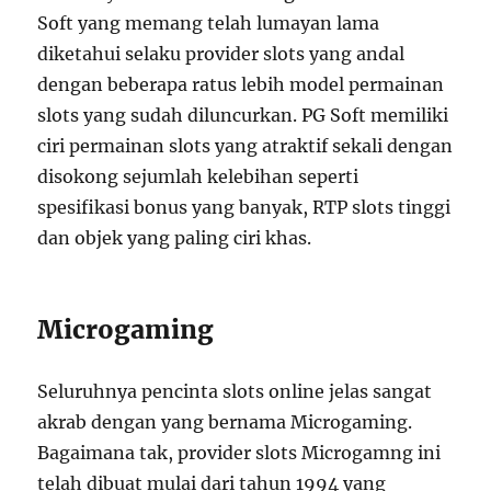
Soft yang memang telah lumayan lama
diketahui selaku provider slots yang andal
dengan beberapa ratus lebih model permainan
slots yang sudah diluncurkan. PG Soft memiliki
ciri permainan slots yang atraktif sekali dengan
disokong sejumlah kelebihan seperti
spesifikasi bonus yang banyak, RTP slots tinggi
dan objek yang paling ciri khas.
Microgaming
Seluruhnya pencinta slots online jelas sangat
akrab dengan yang bernama Microgaming.
Bagaimana tak, provider slots Microgamng ini
telah dibuat mulai dari tahun 1994 yang