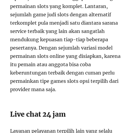
permainan slots yang komplet. Lantaran,
sejumlah game judi slots dengan alternatif
terkomplet pula menjadi satu diantara sarana
service terbaik yang lain akan sangatlah
mendukung kepuasan tiap-tiap beberapa
pesertanya. Dengan sejumlah variasi model
permainan slots online yang disiapkan, karena
itu pemain atau anggota bisa coba
keberuntungan terbaik dengan cuman perlu
permainkan tipe games slots opsi terpilih dari
provider mana saja.
Live chat 24 jam
Layanan pelayanan terpilih lain yang selalu