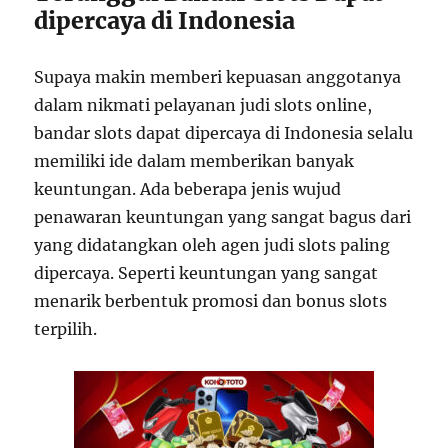
dipercaya di Indonesia
Supaya makin memberi kepuasan anggotanya
dalam nikmati pelayanan judi slots online,
bandar slots dapat dipercaya di Indonesia selalu
memiliki ide dalam memberikan banyak
keuntungan. Ada beberapa jenis wujud
penawaran keuntungan yang sangat bagus dari
yang didatangkan oleh agen judi slots paling
dipercaya. Seperti keuntungan yang sangat
menarik berbentuk promosi dan bonus slots
terpilih.