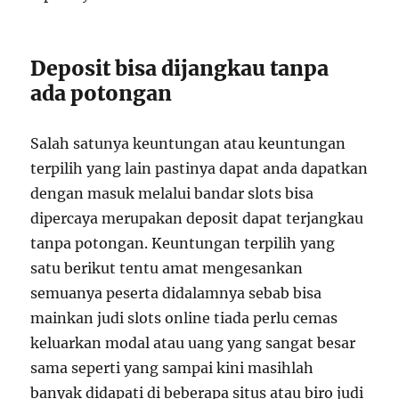
Deposit bisa dijangkau tanpa
ada potongan
Salah satunya keuntungan atau keuntungan
terpilih yang lain pastinya dapat anda dapatkan
dengan masuk melalui bandar slots bisa
dipercaya merupakan deposit dapat terjangkau
tanpa potongan. Keuntungan terpilih yang
satu berikut tentu amat mengesankan
semuanya peserta didalamnya sebab bisa
mainkan judi slots online tiada perlu cemas
keluarkan modal atau uang yang sangat besar
sama seperti yang sampai kini masihlah
banyak didapati di beberapa situs atau biro judi