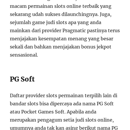
macam permainan slots online terbaik yang
sekarang udah sukses dilaunchingnya. Juga,
sejumlah game judi slots apa yang anda
mainkan dari provider Pragmatic pastinya terus
menjajakan kesempatan menang yang besar
sekali dan bahkan menjajakan bonus jekpot
sensasional.
PG Soft
Daftar provider slots permainan terpilih lain di
bandar slots bisa dipercaya ada nama PG Soft
atau Pocket Games Soft. Apabila anda
merupakan pengagum setia judi slots online,
umumnya anda tak kan asing berikut nama PG