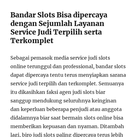
Bandar Slots Bisa dipercaya
dengan Sejumlah Layanan
Service Judi Terpilih serta
Terkomplet
Sebagai pemasok media service judi slots
online terunggul dan professional, bandar slots
dapat dipercaya tentu terus menyiapkan sarana
service judi terpilih dan terkomplet. Semuanya
itu dikasihkan faksi agen judi slots biar
sanggup mendukung seluruhnya keinginan
dan keperluan beberapa penjudi atau anggota
didalamnya biar saat bermain slots online bisa
memberikan kepuasan dan nyaman. Ditambah
lagi, biro judi slots paling dipercaya terus lebih