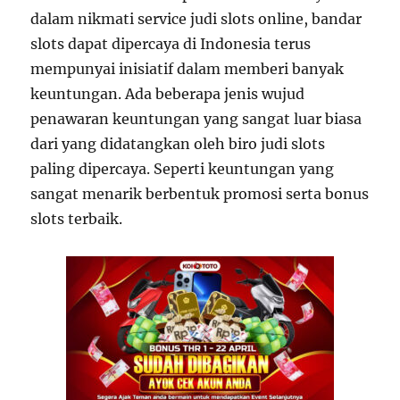
dalam nikmati service judi slots online, bandar
slots dapat dipercaya di Indonesia terus
mempunyai inisiatif dalam memberi banyak
keuntungan. Ada beberapa jenis wujud
penawaran keuntungan yang sangat luar biasa
dari yang didatangkan oleh biro judi slots
paling dipercaya. Seperti keuntungan yang
sangat menarik berbentuk promosi serta bonus
slots terbaik.