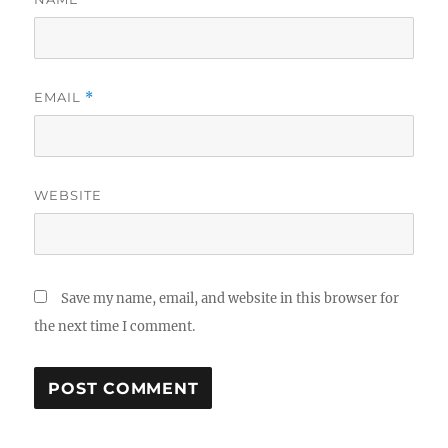
EMAIL
*
WEBSITE
Save my name, email, and website in this browser for
the next time I comment.