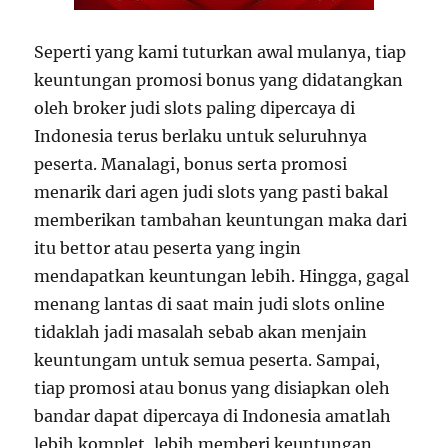
Seperti yang kami tuturkan awal mulanya, tiap
keuntungan promosi bonus yang didatangkan
oleh broker judi slots paling dipercaya di
Indonesia terus berlaku untuk seluruhnya
peserta. Manalagi, bonus serta promosi
menarik dari agen judi slots yang pasti bakal
memberikan tambahan keuntungan maka dari
itu bettor atau peserta yang ingin
mendapatkan keuntungan lebih. Hingga, gagal
menang lantas di saat main judi slots online
tidaklah jadi masalah sebab akan menjain
keuntungam untuk semua peserta. Sampai,
tiap promosi atau bonus yang disiapkan oleh
bandar dapat dipercaya di Indonesia amatlah
lebih komplet, lebih memberi keuntungan