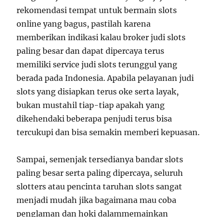
rekomendasi tempat untuk bermain slots
online yang bagus, pastilah karena
memberikan indikasi kalau broker judi slots
paling besar dan dapat dipercaya terus
memiliki service judi slots terunggul yang
berada pada Indonesia. Apabila pelayanan judi
slots yang disiapkan terus oke serta layak,
bukan mustahil tiap-tiap apakah yang
dikehendaki beberapa penjudi terus bisa
tercukupi dan bisa semakin memberi kepuasan.
Sampai, semenjak tersedianya bandar slots
paling besar serta paling dipercaya, seluruh
slotters atau pencinta taruhan slots sangat
menjadi mudah jika bagaimana mau coba
penglaman dan hoki dalammemainkan