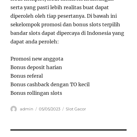
serta yang pasti lebih realitas buat dapat
diperoleh oleh tiap pesertanya. Di bawah ini
sekelompok promosi dan bonus slots terpilih
bandar slots dapat dipercaya di Indonesia yang
dapat anda peroleh:
Promosi new anggota
Bonus deposit harian
Bonus referal
Bonus cashback dengan TO kecil
Bonus rollingan slots
Author
Posted
Categories
admin
05/05/2023
Slot Gacor
on