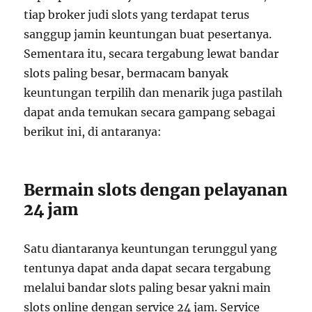
tiap broker judi slots yang terdapat terus
sanggup jamin keuntungan buat pesertanya.
Sementara itu, secara tergabung lewat bandar
slots paling besar, bermacam banyak
keuntungan terpilih dan menarik juga pastilah
dapat anda temukan secara gampang sebagai
berikut ini, di antaranya:
Bermain slots dengan pelayanan
24 jam
Satu diantaranya keuntungan terunggul yang
tentunya dapat anda dapat secara tergabung
melalui bandar slots paling besar yakni main
slots online dengan service 24 jam. Service