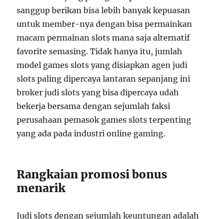
sanggup berikan bisa lebih banyak kepuasan
untuk member-nya dengan bisa permainkan
macam permainan slots mana saja alternatif
favorite semasing. Tidak hanya itu, jumlah
model games slots yang disiapkan agen judi
slots paling dipercaya lantaran sepanjang ini
broker judi slots yang bisa dipercaya udah
bekerja bersama dengan sejumlah faksi
perusahaan pemasok games slots terpenting
yang ada pada industri online gaming.
Rangkaian promosi bonus
menarik
Judi slots dengan sejumlah keuntungan adalah