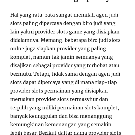
Hal yang rata-rata sangat memilah agen judi
slots paling dipercaya dengan biro judi yang
lain yakni provider slots game yang disiapkan
didalamnya. Memang, beberapa biro judi slots
onlne juga siapkan provider yang paling
komplet, namun tak jamin semuanya yang
disajikan sebagai provider yang terhebat atau
bermutu. Tetapi, tidak sama dengan agen judi
slots dapat dipercaya yang di mana tiap-tiap
provider slots permainan yang disiapkan
meruakan provider slots termasyhur dan
terpilih yang miliki permainan slots komplet,
banyak keunggulan dan bisa menanggung
kemungkinan kemenangan yang semakin
lebih besar. Berikut daftar nama provider slots