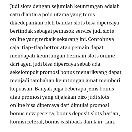
Judi slots dengan sejumlah keuntungan adalah
satu diantara poin utama yang terus
dikedepankan oleh bandar slots bisa dipercaya
bertindak sebagai pemasok service judi slots
online yang terbaik sekarang ini. Contohnya
saja, tiap-tiap bettor atau pemain dapat
mendapati keuntungan bermain slots online
dari agen judi bisa dipercaya sebab ada
sekelompok promosi bonus menarikyang dapat
menjadi tambahan keuntungan amat memberi
kepuasan. Banyak juga beberapa jenis bonus
atau promosi yang dijajakan biro judi slots
online bisa dipercaya dari dimulai promosi
bonus new peserta, bonus deposit slots harian,
komisi referal, bonus cashback dan lain-lain.