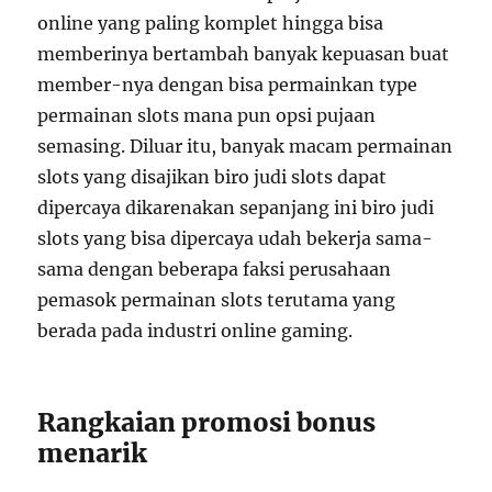
online yang paling komplet hingga bisa
memberinya bertambah banyak kepuasan buat
member-nya dengan bisa permainkan type
permainan slots mana pun opsi pujaan
semasing. Diluar itu, banyak macam permainan
slots yang disajikan biro judi slots dapat
dipercaya dikarenakan sepanjang ini biro judi
slots yang bisa dipercaya udah bekerja sama-
sama dengan beberapa faksi perusahaan
pemasok permainan slots terutama yang
berada pada industri online gaming.
Rangkaian promosi bonus
menarik