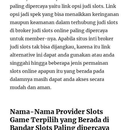
paling dipercaya yaitu link opsi judi slots. Link
opsi jadi spek yang bisa menaikkan keringanan
maupun keamanan dalam terhubung judi slots
di broker judi slots online paling dipercaya
untuk member-nya. Apabila situs inti broker
judi slots tak bisa dijangkau, karena itu link
alternative ini dapat anda gunakan atau anda
singgahi hingga beberapa jenis permainan
slots online apapun itu yang berada pada
dalamnya masih dapat anda akses secara
mudah dan aman.
Nama-Nama Provider Slots
Game Terpilih yang Berada di
Bandar Slots Paling dipercaya