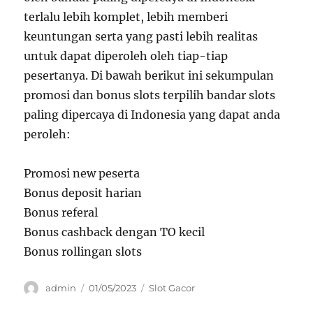
terlalu lebih komplet, lebih memberi
keuntungan serta yang pasti lebih realitas
untuk dapat diperoleh oleh tiap-tiap
pesertanya. Di bawah berikut ini sekumpulan
promosi dan bonus slots terpilih bandar slots
paling dipercaya di Indonesia yang dapat anda
peroleh:
Promosi new peserta
Bonus deposit harian
Bonus referal
Bonus cashback dengan TO kecil
Bonus rollingan slots
Author
Posted
Categories
admin
01/05/2023
Slot Gacor
on