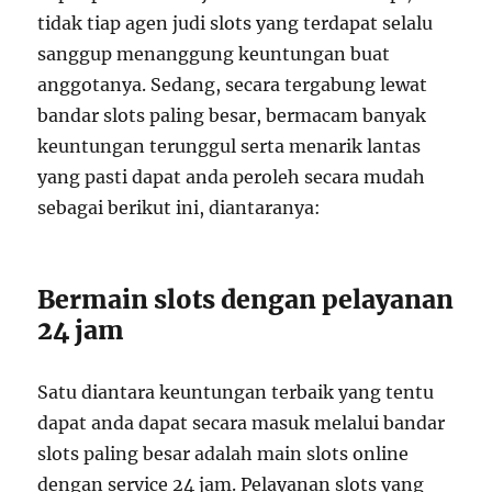
tidak tiap agen judi slots yang terdapat selalu
sanggup menanggung keuntungan buat
anggotanya. Sedang, secara tergabung lewat
bandar slots paling besar, bermacam banyak
keuntungan terunggul serta menarik lantas
yang pasti dapat anda peroleh secara mudah
sebagai berikut ini, diantaranya:
Bermain slots dengan pelayanan
24 jam
Satu diantara keuntungan terbaik yang tentu
dapat anda dapat secara masuk melalui bandar
slots paling besar adalah main slots online
dengan service 24 jam. Pelayanan slots yang