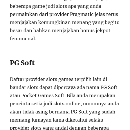
beberapa game judi slots apa yang anda
permainkan dari provider Pragmatic jelas terus
menjajakan kemungkinan menang yang begitu
besar dan bahkan menjajakan bonus jekpot
fenomenal.
PG Soft
Daftar provider slots games terpilih lain di
bandar slots dapat dipercaya ada nama PG Soft
atau Pocket Games Soft. Bila anda merupakan
pencinta setia judi slots online, umumnya anda
akan tidak asing bernama PG Soft yang sudah
memang lumayan lama diketahui selaku
provider slots yang andal dengan beberapa