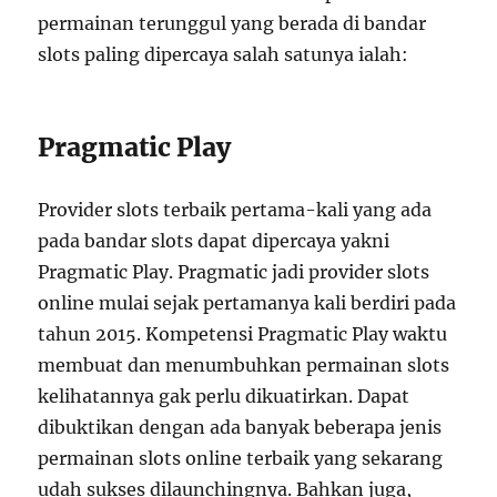
permainan terunggul yang berada di bandar
slots paling dipercaya salah satunya ialah:
Pragmatic Play
Provider slots terbaik pertama-kali yang ada
pada bandar slots dapat dipercaya yakni
Pragmatic Play. Pragmatic jadi provider slots
online mulai sejak pertamanya kali berdiri pada
tahun 2015. Kompetensi Pragmatic Play waktu
membuat dan menumbuhkan permainan slots
kelihatannya gak perlu dikuatirkan. Dapat
dibuktikan dengan ada banyak beberapa jenis
permainan slots online terbaik yang sekarang
udah sukses dilaunchingnya. Bahkan juga,