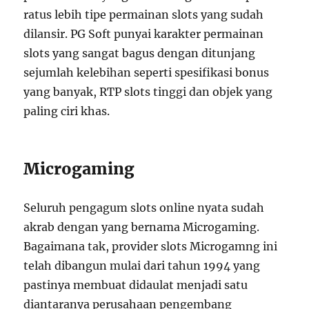
ratus lebih tipe permainan slots yang sudah
dilansir. PG Soft punyai karakter permainan
slots yang sangat bagus dengan ditunjang
sejumlah kelebihan seperti spesifikasi bonus
yang banyak, RTP slots tinggi dan objek yang
paling ciri khas.
Microgaming
Seluruh pengagum slots online nyata sudah
akrab dengan yang bernama Microgaming.
Bagaimana tak, provider slots Microgamng ini
telah dibangun mulai dari tahun 1994 yang
pastinya membuat didaulat menjadi satu
diantaranya perusahaan pengembang