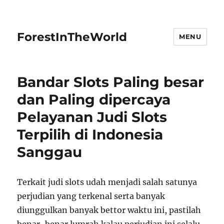
ForestInTheWorld
MENU
Bandar Slots Paling besar
dan Paling dipercaya
Pelayanan Judi Slots
Terpilih di Indonesia
Sanggau
Terkait judi slots udah menjadi salah satunya
perjudian yang terkenal serta banyak
diunggulkan banyak bettor waktu ini, pastilah