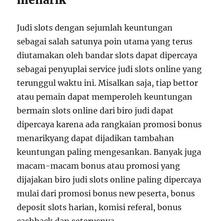
Judi slots dengan sejumlah keuntungan
sebagai salah satunya poin utama yang terus
diutamakan oleh bandar slots dapat dipercaya
sebagai penyuplai service judi slots online yang
terunggul waktu ini. Misalkan saja, tiap bettor
atau pemain dapat memperoleh keuntungan
bermain slots online dari biro judi dapat
dipercaya karena ada rangkaian promosi bonus
menarikyang dapat dijadikan tambahan
keuntungan paling mengesankan. Banyak juga
macam-macam bonus atau promosi yang
dijajakan biro judi slots online paling dipercaya
mulai dari promosi bonus new peserta, bonus
deposit slots harian, komisi referal, bonus