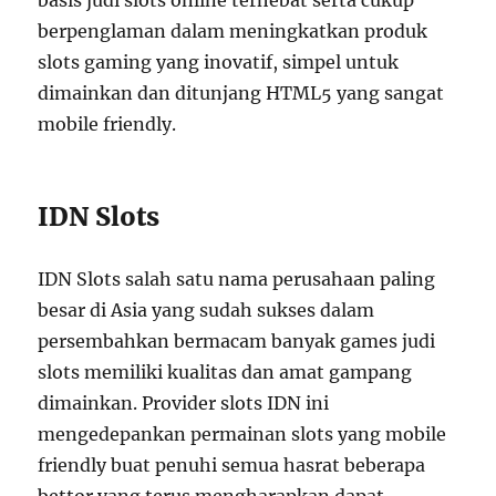
basis judi slots online terhebat serta cukup
berpenglaman dalam meningkatkan produk
slots gaming yang inovatif, simpel untuk
dimainkan dan ditunjang HTML5 yang sangat
mobile friendly.
IDN Slots
IDN Slots salah satu nama perusahaan paling
besar di Asia yang sudah sukses dalam
persembahkan bermacam banyak games judi
slots memiliki kualitas dan amat gampang
dimainkan. Provider slots IDN ini
mengedepankan permainan slots yang mobile
friendly buat penuhi semua hasrat beberapa