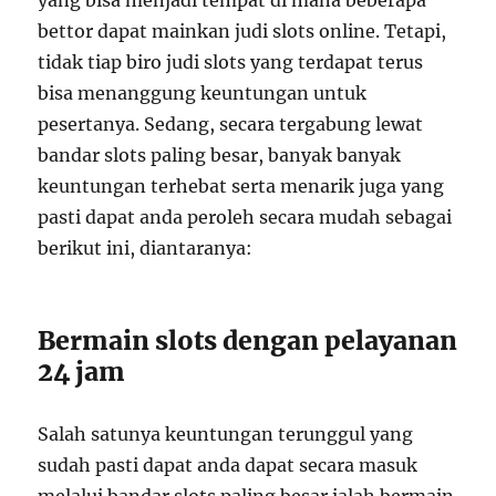
yang bisa menjadi tempat di mana beberapa
bettor dapat mainkan judi slots online. Tetapi,
tidak tiap biro judi slots yang terdapat terus
bisa menanggung keuntungan untuk
pesertanya. Sedang, secara tergabung lewat
bandar slots paling besar, banyak banyak
keuntungan terhebat serta menarik juga yang
pasti dapat anda peroleh secara mudah sebagai
berikut ini, diantaranya:
Bermain slots dengan pelayanan
24 jam
Salah satunya keuntungan terunggul yang
sudah pasti dapat anda dapat secara masuk