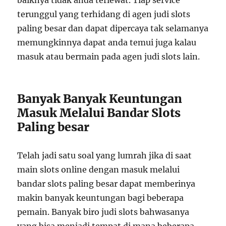
baiknya tidak anda terlewat. Tiap service
terunggul yang terhidang di agen judi slots
paling besar dan dapat dipercaya tak selamanya
memungkinnya dapat anda temui juga kalau
masuk atau bermain pada agen judi slots lain.
Banyak Banyak Keuntungan
Masuk Melalui Bandar Slots
Paling besar
Telah jadi satu soal yang lumrah jika di saat
main slots online dengan masuk melalui
bandar slots paling besar dapat memberinya
makin banyak keuntungan bagi beberapa
pemain. Banyak biro judi slots bahwasanya