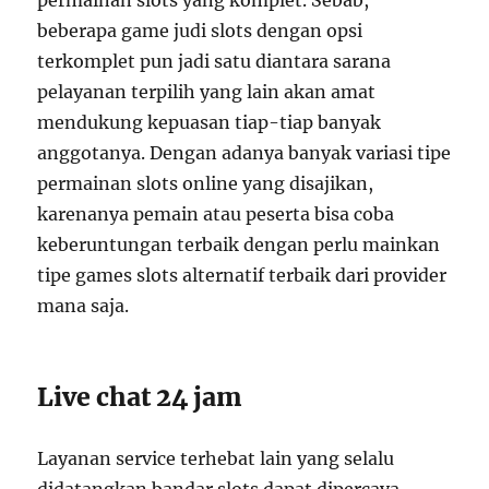
permainan slots yang komplet. Sebab,
beberapa game judi slots dengan opsi
terkomplet pun jadi satu diantara sarana
pelayanan terpilih yang lain akan amat
mendukung kepuasan tiap-tiap banyak
anggotanya. Dengan adanya banyak variasi tipe
permainan slots online yang disajikan,
karenanya pemain atau peserta bisa coba
keberuntungan terbaik dengan perlu mainkan
tipe games slots alternatif terbaik dari provider
mana saja.
Live chat 24 jam
Layanan service terhebat lain yang selalu