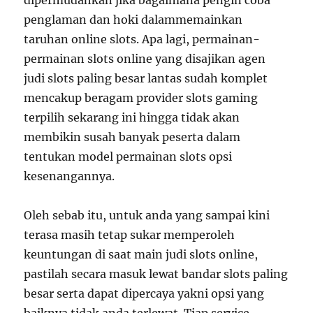
dipermudahkan jika bagaimana pengin coba
penglaman dan hoki dalammemainkan
taruhan online slots. Apa lagi, permainan-
permainan slots online yang disajikan agen
judi slots paling besar lantas sudah komplet
mencakup beragam provider slots gaming
terpilih sekarang ini hingga tidak akan
membikin susah banyak peserta dalam
tentukan model permainan slots opsi
kesenangannya.
Oleh sebab itu, untuk anda yang sampai kini
terasa masih tetap sukar memperoleh
keuntungan di saat main judi slots online,
pastilah secara masuk lewat bandar slots paling
besar serta dapat dipercaya yakni opsi yang