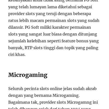
kebanyakan anda tidak asing bernama PG Soft
yang telah lumayan lama diketahui sebagai
provider slots yang teruji dengan beberapa
ratus lebih macam permainan slots yang sudah
dilansir. PG Soft miliki karakter permainan
slots yang sangat luar biasa dengan ditunjang
sejumlah kelebihan seperti feature bonus yang
banyak, RTP slots tinggi dan topik yang paling
ciri khas.
Microgaming
Seluruh pecinta slots online jelas sudah akrab
dengan yang bernama Microgaming.
Bagaimana tak, provider slots Microgamng ini