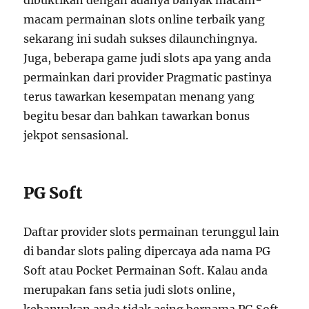
dibuktikan dengan adanya banyak macam-
macam permainan slots online terbaik yang
sekarang ini sudah sukses dilaunchingnya.
Juga, beberapa game judi slots apa yang anda
permainkan dari provider Pragmatic pastinya
terus tawarkan kesempatan menang yang
begitu besar dan bahkan tawarkan bonus
jekpot sensasional.
PG Soft
Daftar provider slots permainan terunggul lain
di bandar slots paling dipercaya ada nama PG
Soft atau Pocket Permainan Soft. Kalau anda
merupakan fans setia judi slots online,