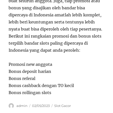
buat seluruh anggota. Juga, tiap promosi atau
bonus yang disajikan oleh bandar bisa
dipercaya di Indonesia amatlah lebih komplet,
lebih beri keuntungan serta tentunya lebih
nyata buat bisa diperoleh oleh tiap pesertanya.
Berikut ini rangkaian promosi dan bonus slots
terpilih bandar slots paling dipercaya di
Indonesia yang dapat anda peroleh:
Promosi new anggota
Bonus deposit harian
Bonus referal
Bonus cashback dengan TO kecil
Bonus rollingan slots
Author
Posted
Categories
admin
02/05/2023
Slot Gacor
on