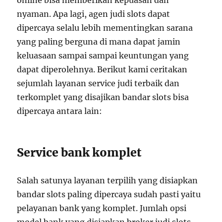
online bisa memberikan kepuasan dan
nyaman. Apa lagi, agen judi slots dapat
dipercaya selalu lebih mementingkan sarana
yang paling berguna di mana dapat jamin
keluasaan sampai sampai keuntungan yang
dapat diperolehnya. Berikut kami ceritakan
sejumlah layanan service judi terbaik dan
terkomplet yang disajikan bandar slots bisa
dipercaya antara lain:
Service bank komplet
Salah satunya layanan terpilih yang disiapkan
bandar slots paling dipercaya sudah pasti yaitu
pelayanan bank yang komplet. Jumlah opsi