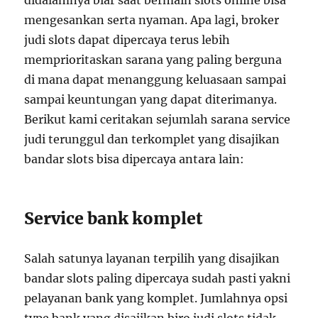
didalamnya biar saat bermain slots online bisa
mengesankan serta nyaman. Apa lagi, broker
judi slots dapat dipercaya terus lebih
memprioritaskan sarana yang paling berguna
di mana dapat menanggung keluasaan sampai
sampai keuntungan yang dapat diterimanya.
Berikut kami ceritakan sejumlah sarana service
judi terunggul dan terkomplet yang disajikan
bandar slots bisa dipercaya antara lain:
Service bank komplet
Salah satunya layanan terpilih yang disajikan
bandar slots paling dipercaya sudah pasti yakni
pelayanan bank yang komplet. Jumlahnya opsi