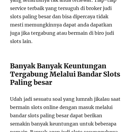
yang seharusnya tak anda terlewat. Tiap-tiap
service terbaik yang tersuguh di broker judi
slots paling besar dan bisa dipercaya tidak
mesti memungkinnya dapat anda dapatkan
juga jika tergabung atau bermain di biro judi
slots lain.
Banyak Banyak Keuntungan
Tergabung Melalui Bandar Slots
Paling besar
Udah jadi sesuatu soal yang lumrah jikalau saat
bermain slots online dengan masuk melalui
bandar slots paling besar dapat berikan
semakin banyak keuntungan untuk beberapa