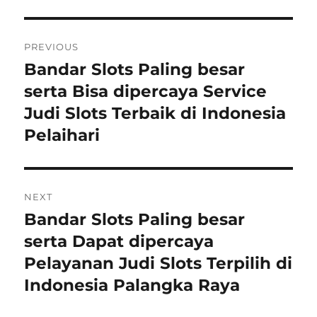
Post
PREVIOUS
navigation
Bandar Slots Paling besar
Previous
post:
serta Bisa dipercaya Service
Judi Slots Terbaik di Indonesia
Pelaihari
NEXT
Bandar Slots Paling besar
Next
post:
serta Dapat dipercaya
Pelayanan Judi Slots Terpilih di
Indonesia Palangka Raya