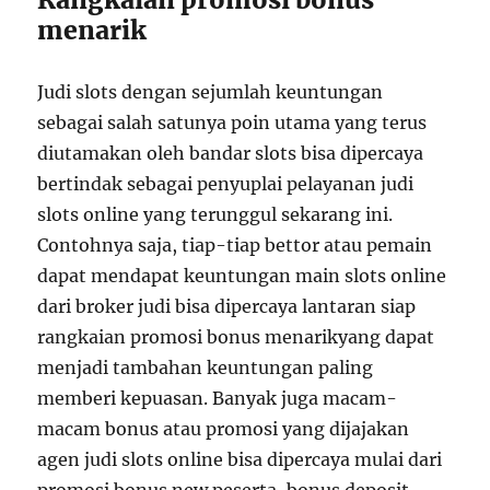
menarik
Judi slots dengan sejumlah keuntungan
sebagai salah satunya poin utama yang terus
diutamakan oleh bandar slots bisa dipercaya
bertindak sebagai penyuplai pelayanan judi
slots online yang terunggul sekarang ini.
Contohnya saja, tiap-tiap bettor atau pemain
dapat mendapat keuntungan main slots online
dari broker judi bisa dipercaya lantaran siap
rangkaian promosi bonus menarikyang dapat
menjadi tambahan keuntungan paling
memberi kepuasan. Banyak juga macam-
macam bonus atau promosi yang dijajakan
agen judi slots online bisa dipercaya mulai dari