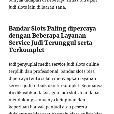
banyak didapati di beberapa situs atau agen
judi slots lain di luaran sana.
Bandar Slots Paling dipercaya
dengan Beberapa Layanan
Service Judi Terunggul serta
Terkomplet
Jadi penyuplai media service judi slots online
terpilih dan professional, bandar slots bisa
dipercaya tentu selalu menyiapkan layanan
service judi terbaik dan terkomplet. Semuanya
itu dikasihkan faksi agen judi slots biar dapat
mendukung semuanya keinginan dan
keperluan banyak penjudi atau peserta