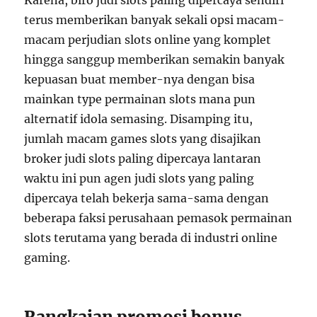
Karena, biro judi slots paling dipercaya sendiri
terus memberikan banyak sekali opsi macam-
macam perjudian slots online yang komplet
hingga sanggup memberikan semakin banyak
kepuasan buat member-nya dengan bisa
mainkan type permainan slots mana pun
alternatif idola semasing. Disamping itu,
jumlah macam games slots yang disajikan
broker judi slots paling dipercaya lantaran
waktu ini pun agen judi slots yang paling
dipercaya telah bekerja sama-sama dengan
beberapa faksi perusahaan pemasok permainan
slots terutama yang berada di industri online
gaming.
Rangkaian promosi bonus