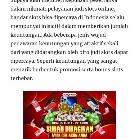
Supaya kian memberi kepuasan pesertanya
dalam nikmati pelayanan judi slots online,
bandar slots bisa dipercaya di Indonesia selalu
mempunyai inisiatif dalam memberikan jumlah
keuntungan. Ada beberapa jenis wujud
penawaran keuntungan yang atraktif sekali
dari yang didatangkan oleh biro judi slots dapat
dipercaya. Seperti keuntungan yang sangat
menarik berbentuk promosi serta bonus slots
terhebat.