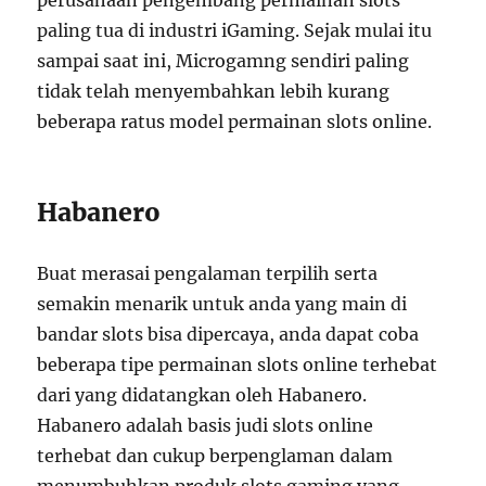
perusahaan pengembang permainan slots
paling tua di industri iGaming. Sejak mulai itu
sampai saat ini, Microgamng sendiri paling
tidak telah menyembahkan lebih kurang
beberapa ratus model permainan slots online.
Habanero
Buat merasai pengalaman terpilih serta
semakin menarik untuk anda yang main di
bandar slots bisa dipercaya, anda dapat coba
beberapa tipe permainan slots online terhebat
dari yang didatangkan oleh Habanero.
Habanero adalah basis judi slots online
terhebat dan cukup berpenglaman dalam