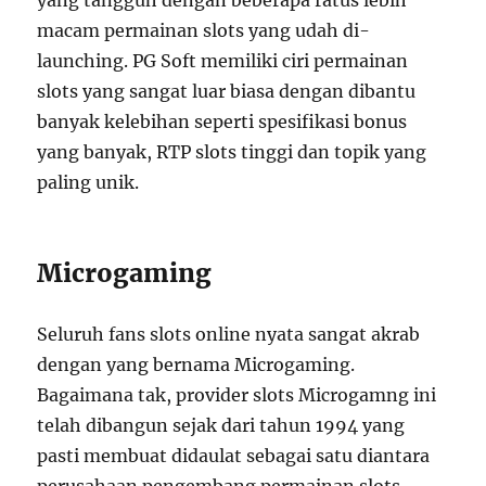
yang tangguh dengan beberapa ratus lebih
macam permainan slots yang udah di-
launching. PG Soft memiliki ciri permainan
slots yang sangat luar biasa dengan dibantu
banyak kelebihan seperti spesifikasi bonus
yang banyak, RTP slots tinggi dan topik yang
paling unik.
Microgaming
Seluruh fans slots online nyata sangat akrab
dengan yang bernama Microgaming.
Bagaimana tak, provider slots Microgamng ini
telah dibangun sejak dari tahun 1994 yang
pasti membuat didaulat sebagai satu diantara