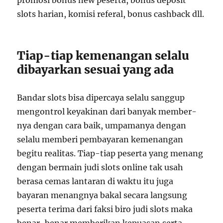
promosi bonus new peserta, bonus deposit
slots harian, komisi referal, bonus cashback dll.
Tiap-tiap kemenangan selalu
dibayarkan sesuai yang ada
Bandar slots bisa dipercaya selalu sanggup
mengontrol keyakinan dari banyak member-
nya dengan cara baik, umpamanya dengan
selalu memberi pembayaran kemenangan
begitu realitas. Tiap-tiap peserta yang menang
dengan bermain judi slots online tak usah
berasa cemas lantaran di waktu itu juga
bayaran menangnya bakal secara langsung
peserta terima dari faksi biro judi slots maka