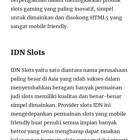
berpenglaman dalam meningkatkan produk
slots gaming yang paling inovatif, simpel
untuk dimainkan dan disokong HTML5 yang
sangat mobile friendly.
IDN Slots
IDN Slots yaitu satu diantara nama perusahaan
paling besar di Asia yang udah sukses dalam
menyembahkan beragam banyak permainan
judi slots memiliki kualitas dan benar-benar
simpel dimainkan. Provider slots IDN ini
mengedepankan permainan slots yang mobile
friendly buat penuhi semua impian banyak
bettor yang terus mengharap dapat rasakan