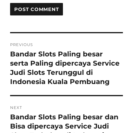
Post
PREVIOUS
navigation
Bandar Slots Paling besar
Previous
post:
serta Paling dipercaya Service
Judi Slots Terunggul di
Indonesia Kuala Pembuang
NEXT
Bandar Slots Paling besar dan
Next
post:
Bisa dipercaya Service Judi