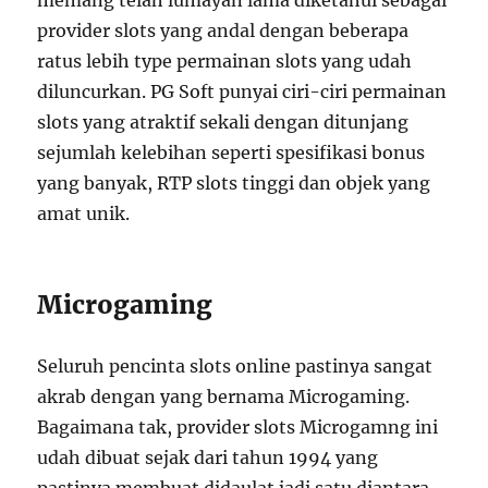
memang telah lumayan lama diketahui sebagai
provider slots yang andal dengan beberapa
ratus lebih type permainan slots yang udah
diluncurkan. PG Soft punyai ciri-ciri permainan
slots yang atraktif sekali dengan ditunjang
sejumlah kelebihan seperti spesifikasi bonus
yang banyak, RTP slots tinggi dan objek yang
amat unik.
Microgaming
Seluruh pencinta slots online pastinya sangat
akrab dengan yang bernama Microgaming.
Bagaimana tak, provider slots Microgamng ini
udah dibuat sejak dari tahun 1994 yang