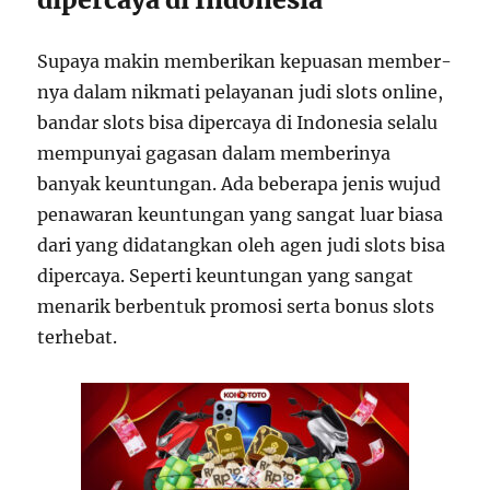
Supaya makin memberikan kepuasan member-
nya dalam nikmati pelayanan judi slots online,
bandar slots bisa dipercaya di Indonesia selalu
mempunyai gagasan dalam memberinya
banyak keuntungan. Ada beberapa jenis wujud
penawaran keuntungan yang sangat luar biasa
dari yang didatangkan oleh agen judi slots bisa
dipercaya. Seperti keuntungan yang sangat
menarik berbentuk promosi serta bonus slots
terhebat.