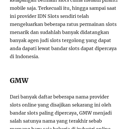
kelapangan bermain slots cuma melalui piranti
mobile saja. Terkecuali itu, hingga sampai saat
ini provider IDN Slots sendiri telah
mengeluarkan beberapa ratus permainan slots
menarik dan sudahlah banyak didatangkan
banyak agen judi slots tergolong yang dapat
anda dapati lewat bandar slots dapat dipercaya
di Indonesia.
GMW
Dari banyak daftar beberapa nama provider
slots online yang disajikan sekarang ini oleh
bandar slots paling dipercaya, GMW menjadi
salah satunya nama yang terakhir sebab