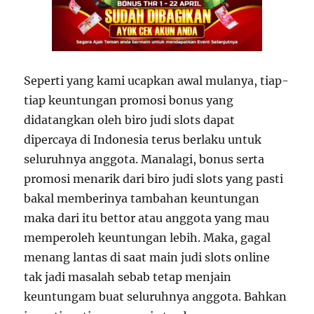
Seperti yang kami ucapkan awal mulanya, tiap-
tiap keuntungan promosi bonus yang
didatangkan oleh biro judi slots dapat
dipercaya di Indonesia terus berlaku untuk
seluruhnya anggota. Manalagi, bonus serta
promosi menarik dari biro judi slots yang pasti
bakal memberinya tambahan keuntungan
maka dari itu bettor atau anggota yang mau
memperoleh keuntungan lebih. Maka, gagal
menang lantas di saat main judi slots online
tak jadi masalah sebab tetap menjain
keuntungam buat seluruhnya anggota. Bahkan