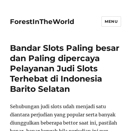
ForestInTheWorld
MENU
Bandar Slots Paling besar
dan Paling dipercaya
Pelayanan Judi Slots
Terhebat di Indonesia
Barito Selatan
Sehubungan judi slots udah menjadi satu
diantara perjudian yang popular serta banyak
diunggulkan beberapa bettor saat ini, pastilah