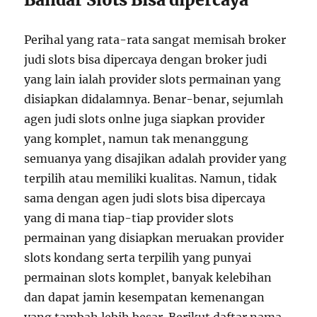
Perihal yang rata-rata sangat memisah broker
judi slots bisa dipercaya dengan broker judi
yang lain ialah provider slots permainan yang
disiapkan didalamnya. Benar-benar, sejumlah
agen judi slots onlne juga siapkan provider
yang komplet, namun tak menanggung
semuanya yang disajikan adalah provider yang
terpilih atau memiliki kualitas. Namun, tidak
sama dengan agen judi slots bisa dipercaya
yang di mana tiap-tiap provider slots
permainan yang disiapkan meruakan provider
slots kondang serta terpilih yang punyai
permainan slots komplet, banyak kelebihan
dan dapat jamin kesempatan kemenangan