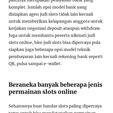
pastinya merupakan pelayanan bank yang
komplet. Jumlah opsi model bank yang
disiapkan agen judi slots tidak lain kecuali
untuk memberikan kelapangan anggota untuk
kerjakan negosiasi deposit ataupun withdraw.
Juga untuk membantu peserta nikmati judi
slots online, biro judi slots bisa dipercaya pula
siapkan juga beberapa opsi model teknik
pembayaran lain kecuali rekening bank seperti
QR, pulsa sampai e-wallet.
Beraneka banyak beberapa jenis
permainan slots online
Seharusnya buat bandar slots paling dipercaya