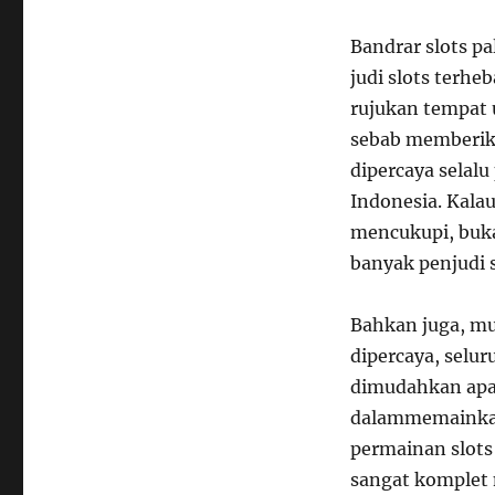
Bandrar slots pa
judi slots terhe
rujukan tempat 
sebab memberikan
dipercaya selalu
Indonesia. Kalau
mencukupi, buka
banyak penjudi 
Bahkan juga, mul
dipercaya, selur
dimudahkan apa
dalammemainkan 
permainan slots 
sangat komplet 