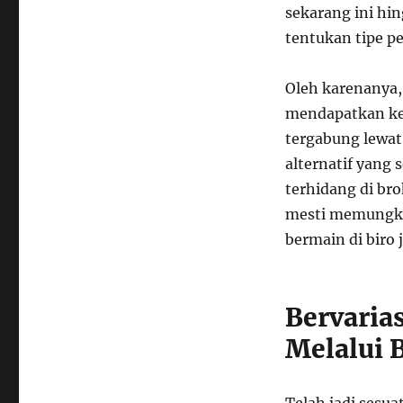
sekarang ini hi
tentukan tipe p
Oleh karenanya,
mendapatkan keu
tergabung lewat 
alternatif yang 
terhidang di bro
mesti memungkin
bermain di biro j
Bervaria
Melalui B