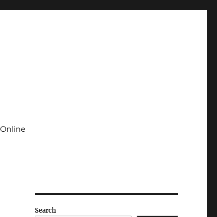
 Online
Search