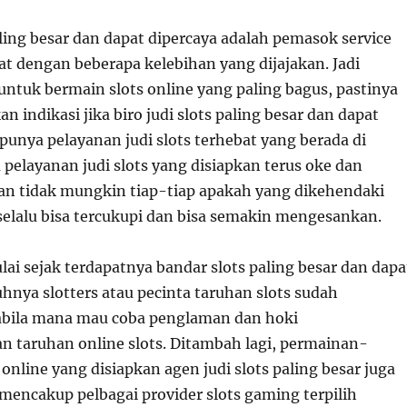
ling besar dan dapat dipercaya adalah pemasok service
bat dengan beberapa kelebihan yang dijajakan. Jadi
untuk bermain slots online yang paling bagus, pastinya
 indikasi jika biro judi slots paling besar dan dapat
 punya pelayanan judi slots terhebat yang berada di
 pelayanan judi slots yang disiapkan terus oke dan
n tidak mungkin tiap-tiap apakah yang dikehendaki
selalu bisa tercukupi dan bisa semakin mengesankan.
ai sejak terdapatnya bandar slots paling besar dan dapa
uhnya slotters atau pecinta taruhan slots sudah
bila mana mau coba penglaman dan hoki
taruhan online slots. Ditambah lagi, permainan-
online yang disiapkan agen judi slots paling besar juga
mencakup pelbagai provider slots gaming terpilih