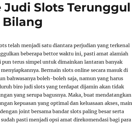
 Judi Slots Terunggul
 Bilang
lots telah menjadi satu diantara perjudian yang terkenal
ggulkan beberapa bettor waktu ini, pasti amat alamiah
ni pun terus simpel untuk dimainkan lantaran banyak
g menyiapkannya. Bermain slots online secara masuk di
pun bahwasanya boleh-boleh saja, namun yang harus
luruh biro judi slots yang terdapat dijamin akan tidak
ngan yang serupa bagusnya. Maka, buat mendatangkan
ngan kepuasan yang optimal dan keluasaan akses, mai
e dengan joint bersama bandar slots paling besar serta
a sudah pasti menjadi opsi amat direkomendasi bagi para