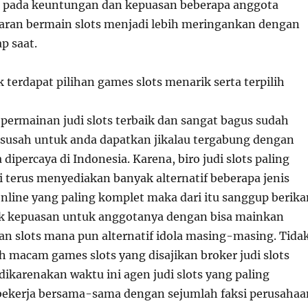
t pada keuntungan dan kepuasan beberapa anggota
aran bermain slots menjadi lebih meringankan dengan
ap saat.
terdapat pilihan games slots menarik serta terpilih
permainan judi slots terbaik dan sangat bagus sudah
k susah untuk anda dapatkan jikalau tergabung dengan
 dipercaya di Indonesia. Karena, biro judi slots paling
i terus menyediakan banyak alternatif beberapa jenis
online yang paling komplet maka dari itu sanggup berika
ak kepuasan untuk anggotanya dengan bisa mainkan
 slots mana pun alternatif idola masing-masing. Tida
h macam games slots yang disajikan broker judi slots
dikarenakan waktu ini agen judi slots yang paling
bekerja bersama-sama dengan sejumlah faksi perusahaa