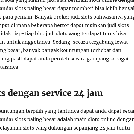
tu soal yang lumrah jika saat bermain slots online denga
andar slots paling besar dapat memberi bisa lebih banya
 para pemain. Banyak broker judi slots bahwasanya yan
mpat di mana beberapa bettor dapat mainkan judi slots
idak tiap-tiap biro judi slots yang terdapat terus bisa
n untuk anggotanya. Sedang, secara tergabung lewat
ling besar, banyak banyak keuntungan terhebat dan
yang pasti dapat anda peroleh secara gampang sebagai
ntaranya:
ts dengan service 24 jam
euntungan terpilih yang tentunya dapat anda dapat seca
andar slots paling besar adalah main slots online denga
 Pelayanan slots yang dukungan sepanjang 24 jam tentu