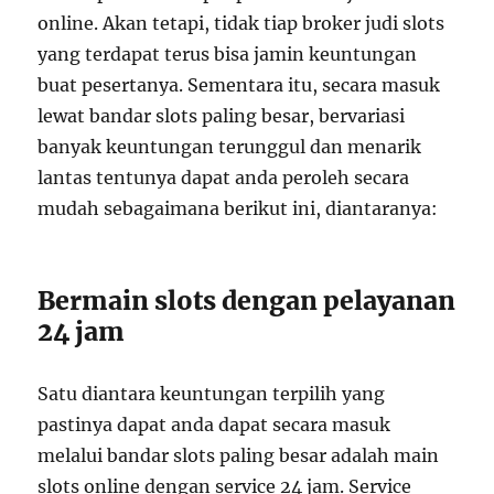
online. Akan tetapi, tidak tiap broker judi slots
yang terdapat terus bisa jamin keuntungan
buat pesertanya. Sementara itu, secara masuk
lewat bandar slots paling besar, bervariasi
banyak keuntungan terunggul dan menarik
lantas tentunya dapat anda peroleh secara
mudah sebagaimana berikut ini, diantaranya:
Bermain slots dengan pelayanan
24 jam
Satu diantara keuntungan terpilih yang
pastinya dapat anda dapat secara masuk
melalui bandar slots paling besar adalah main
slots online dengan service 24 jam. Service