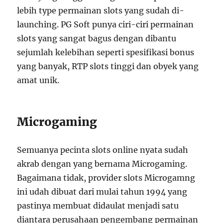
lebih type permainan slots yang sudah di-
launching. PG Soft punya ciri-ciri permainan
slots yang sangat bagus dengan dibantu
sejumlah kelebihan seperti spesifikasi bonus
yang banyak, RTP slots tinggi dan obyek yang
amat unik.
Microgaming
Semuanya pecinta slots online nyata sudah
akrab dengan yang bernama Microgaming.
Bagaimana tidak, provider slots Microgamng
ini udah dibuat dari mulai tahun 1994 yang
pastinya membuat didaulat menjadi satu
diantara perusahaan pengembang permainan