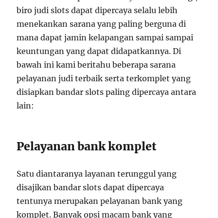
biro judi slots dapat dipercaya selalu lebih
menekankan sarana yang paling berguna di
mana dapat jamin kelapangan sampai sampai
keuntungan yang dapat didapatkannya. Di
bawah ini kami beritahu beberapa sarana
pelayanan judi terbaik serta terkomplet yang
disiapkan bandar slots paling dipercaya antara
lain:
Pelayanan bank komplet
Satu diantaranya layanan terunggul yang
disajikan bandar slots dapat dipercaya
tentunya merupakan pelayanan bank yang
komplet. Banyak opsi macam bank yang