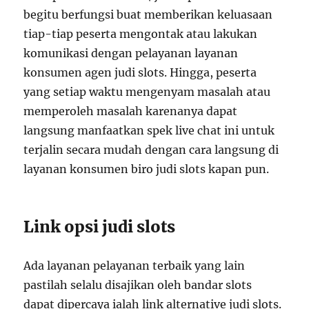
begitu berfungsi buat memberikan keluasaan
tiap-tiap peserta mengontak atau lakukan
komunikasi dengan pelayanan layanan
konsumen agen judi slots. Hingga, peserta
yang setiap waktu mengenyam masalah atau
memperoleh masalah karenanya dapat
langsung manfaatkan spek live chat ini untuk
terjalin secara mudah dengan cara langsung di
layanan konsumen biro judi slots kapan pun.
Link opsi judi slots
Ada layanan pelayanan terbaik yang lain
pastilah selalu disajikan oleh bandar slots
dapat dipercaya ialah link alternative judi slots.