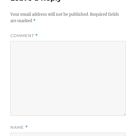
Your email address will not be published.
Required fields
are marked
*
COMMENT
*
NAME
*