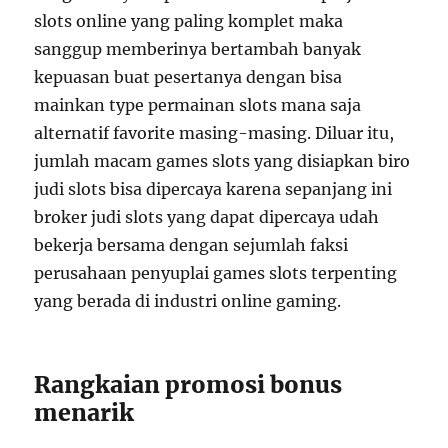
slots online yang paling komplet maka
sanggup memberinya bertambah banyak
kepuasan buat pesertanya dengan bisa
mainkan type permainan slots mana saja
alternatif favorite masing-masing. Diluar itu,
jumlah macam games slots yang disiapkan biro
judi slots bisa dipercaya karena sepanjang ini
broker judi slots yang dapat dipercaya udah
bekerja bersama dengan sejumlah faksi
perusahaan penyuplai games slots terpenting
yang berada di industri online gaming.
Rangkaian promosi bonus
menarik