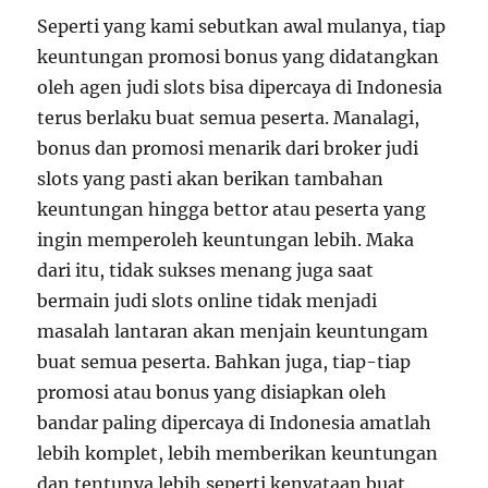
Seperti yang kami sebutkan awal mulanya, tiap
keuntungan promosi bonus yang didatangkan
oleh agen judi slots bisa dipercaya di Indonesia
terus berlaku buat semua peserta. Manalagi,
bonus dan promosi menarik dari broker judi
slots yang pasti akan berikan tambahan
keuntungan hingga bettor atau peserta yang
ingin memperoleh keuntungan lebih. Maka
dari itu, tidak sukses menang juga saat
bermain judi slots online tidak menjadi
masalah lantaran akan menjain keuntungam
buat semua peserta. Bahkan juga, tiap-tiap
promosi atau bonus yang disiapkan oleh
bandar paling dipercaya di Indonesia amatlah
lebih komplet, lebih memberikan keuntungan
dan tentunya lebih seperti kenyataan buat