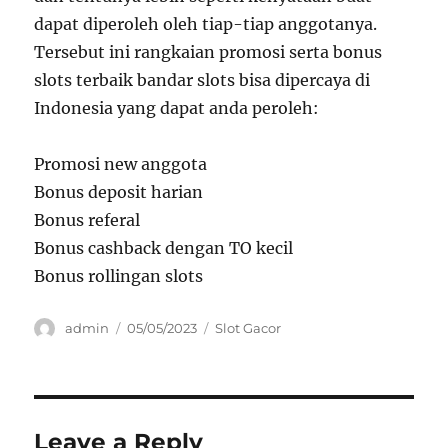
dapat diperoleh oleh tiap-tiap anggotanya.
Tersebut ini rangkaian promosi serta bonus
slots terbaik bandar slots bisa dipercaya di
Indonesia yang dapat anda peroleh:
Promosi new anggota
Bonus deposit harian
Bonus referal
Bonus cashback dengan TO kecil
Bonus rollingan slots
Author
Posted
Categories
admin
05/05/2023
Slot Gacor
on
Leave a Reply