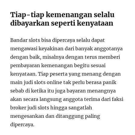
Tiap-tiap kemenangan selalu
dibayarkan seperti kenyataan
Bandar slots bisa dipercaya selalu dapat
mengawasi keyakinan dari banyak anggotanya
dengan baik, misalnya dengan terus memberi
pembayaran kemenangan begitu sesuai
kenyataan. Tiap peserta yang menang dengan
main judi slots online tak perlu berasa panik
sebab di ketika itu juga bayaran menangnya
akan secara langsung anggota terima dari faksi
broker judi slots hingga sangatlah
mengesankan dan ditanggung paling
dipercaya.