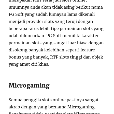
merupakan fans setia judi slots online,
umumnya anda akan tidak asing berikut nama
PG Soft yang sudah lumayan lama dikenali
menjadi provider slots yang teruji dengan
beberapa ratus lebih tipe permainan slots yang
udah diluncurkan. PG Soft memiliki karakter
permainan slots yang sangat luar biasa dengan
disokong banyak kelebihan seperti feature
bonus yang banyak, RTP slots tinggi dan objek
yang amat ciri khas.
Microgaming
Semua penggila slots online pastinya sangat
akrab dengan yang bernama Microgaming.