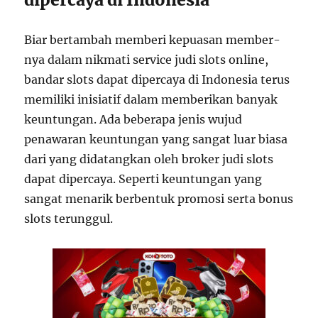
Biar bertambah memberi kepuasan member-
nya dalam nikmati service judi slots online,
bandar slots dapat dipercaya di Indonesia terus
memiliki inisiatif dalam memberikan banyak
keuntungan. Ada beberapa jenis wujud
penawaran keuntungan yang sangat luar biasa
dari yang didatangkan oleh broker judi slots
dapat dipercaya. Seperti keuntungan yang
sangat menarik berbentuk promosi serta bonus
slots terunggul.