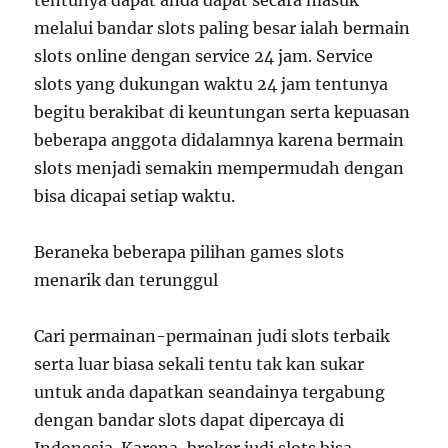
tentunya dapat anda dapat secara masuk
melalui bandar slots paling besar ialah bermain
slots online dengan service 24 jam. Service
slots yang dukungan waktu 24 jam tentunya
begitu berakibat di keuntungan serta kepuasan
beberapa anggota didalamnya karena bermain
slots menjadi semakin mempermudah dengan
bisa dicapai setiap waktu.
Beraneka beberapa pilihan games slots
menarik dan terunggul
Cari permainan-permainan judi slots terbaik
serta luar biasa sekali tentu tak kan sukar
untuk anda dapatkan seandainya tergabung
dengan bandar slots dapat dipercaya di