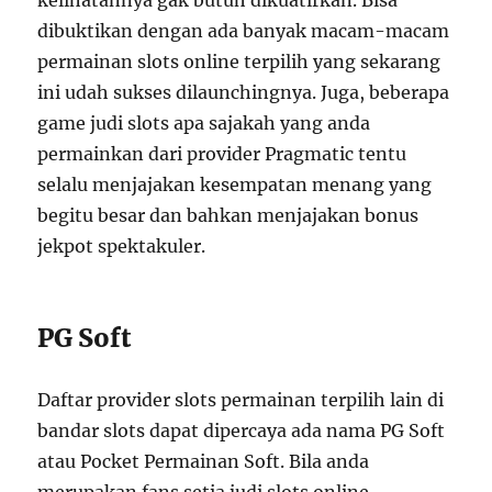
kelihatannya gak butuh dikuatirkan. Bisa
dibuktikan dengan ada banyak macam-macam
permainan slots online terpilih yang sekarang
ini udah sukses dilaunchingnya. Juga, beberapa
game judi slots apa sajakah yang anda
permainkan dari provider Pragmatic tentu
selalu menjajakan kesempatan menang yang
begitu besar dan bahkan menjajakan bonus
jekpot spektakuler.
PG Soft
Daftar provider slots permainan terpilih lain di
bandar slots dapat dipercaya ada nama PG Soft
atau Pocket Permainan Soft. Bila anda