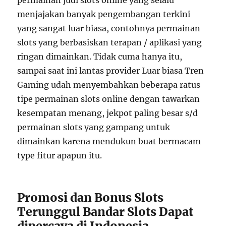
permainan judi slots online yang selalu
menjajakan banyak pengembangan terkini
yang sangat luar biasa, contohnya permainan
slots yang berbasiskan terapan / aplikasi yang
ringan dimainkan. Tidak cuma hanya itu,
sampai saat ini lantas provider Luar biasa Tren
Gaming udah menyembahkan beberapa ratus
tipe permainan slots online dengan tawarkan
kesempatan menang, jekpot paling besar s/d
permainan slots yang gampang untuk
dimainkan karena mendukun buat bermacam
type fitur apapun itu.
Promosi dan Bonus Slots
Terunggul Bandar Slots Dapat
dipercaya di Indonesia