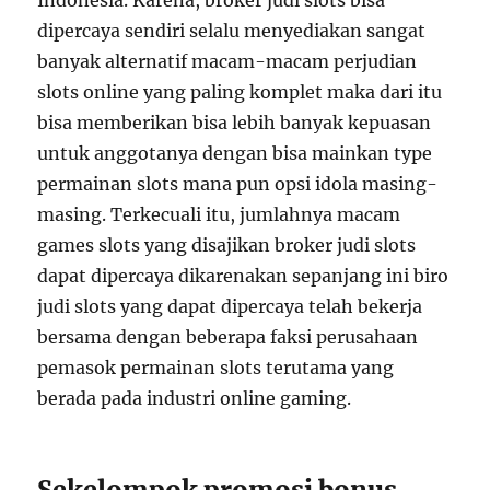
Indonesia. Karena, broker judi slots bisa
dipercaya sendiri selalu menyediakan sangat
banyak alternatif macam-macam perjudian
slots online yang paling komplet maka dari itu
bisa memberikan bisa lebih banyak kepuasan
untuk anggotanya dengan bisa mainkan type
permainan slots mana pun opsi idola masing-
masing. Terkecuali itu, jumlahnya macam
games slots yang disajikan broker judi slots
dapat dipercaya dikarenakan sepanjang ini biro
judi slots yang dapat dipercaya telah bekerja
bersama dengan beberapa faksi perusahaan
pemasok permainan slots terutama yang
berada pada industri online gaming.
Sekelompok promosi bonus