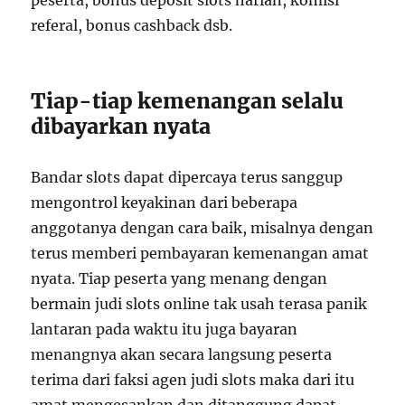
peserta, bonus deposit slots harian, komisi
referal, bonus cashback dsb.
Tiap-tiap kemenangan selalu
dibayarkan nyata
Bandar slots dapat dipercaya terus sanggup
mengontrol keyakinan dari beberapa
anggotanya dengan cara baik, misalnya dengan
terus memberi pembayaran kemenangan amat
nyata. Tiap peserta yang menang dengan
bermain judi slots online tak usah terasa panik
lantaran pada waktu itu juga bayaran
menangnya akan secara langsung peserta
terima dari faksi agen judi slots maka dari itu