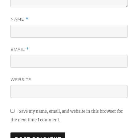
NAME
*
EMAIL
*
WEBSITE
Save my name, email, and website in this browser for
the next time I comment.