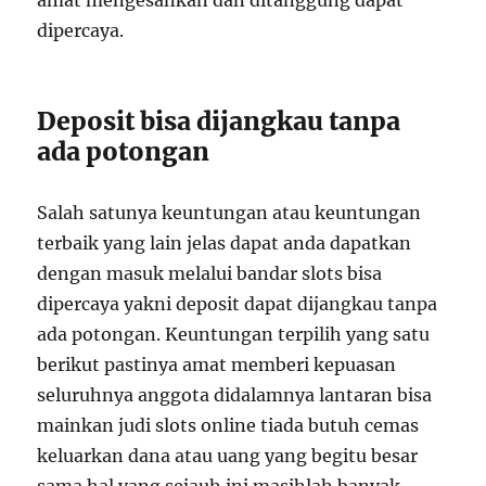
amat mengesankan dan ditanggung dapat
dipercaya.
Deposit bisa dijangkau tanpa
ada potongan
Salah satunya keuntungan atau keuntungan
terbaik yang lain jelas dapat anda dapatkan
dengan masuk melalui bandar slots bisa
dipercaya yakni deposit dapat dijangkau tanpa
ada potongan. Keuntungan terpilih yang satu
berikut pastinya amat memberi kepuasan
seluruhnya anggota didalamnya lantaran bisa
mainkan judi slots online tiada butuh cemas
keluarkan dana atau uang yang begitu besar