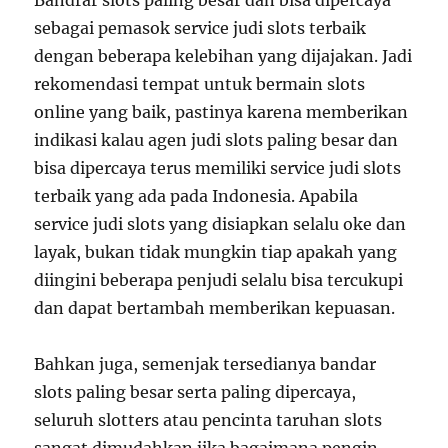
Bandrar slots paling besar dan bisa dipercaya
sebagai pemasok service judi slots terbaik
dengan beberapa kelebihan yang dijajakan. Jadi
rekomendasi tempat untuk bermain slots
online yang baik, pastinya karena memberikan
indikasi kalau agen judi slots paling besar dan
bisa dipercaya terus memiliki service judi slots
terbaik yang ada pada Indonesia. Apabila
service judi slots yang disiapkan selalu oke dan
layak, bukan tidak mungkin tiap apakah yang
diingini beberapa penjudi selalu bisa tercukupi
dan dapat bertambah memberikan kepuasan.
Bahkan juga, semenjak tersedianya bandar
slots paling besar serta paling dipercaya,
seluruh slotters atau pencinta taruhan slots