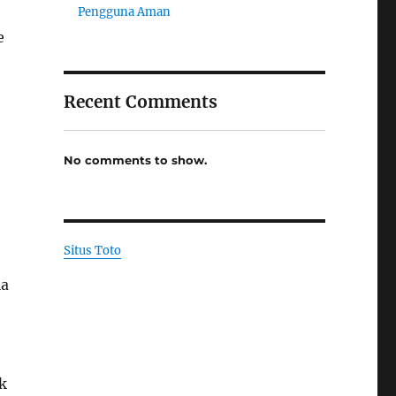
Pengguna Aman
e
Recent Comments
No comments to show.
Situs Toto
la
k