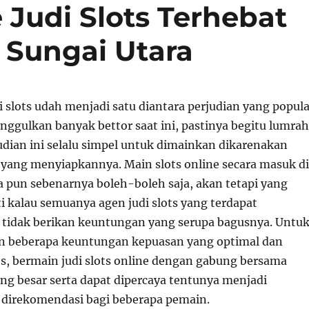
 Judi Slots Terhebat
 Sungai Utara
 slots udah menjadi satu diantara perjudian yang popula
nggulkan banyak bettor saat ini, pastinya begitu lumrah
udian ini selalu simpel untuk dimainkan dikarenakan
i yang menyiapkannya. Main slots online secara masuk di
a pun sebenarnya boleh-boleh saja, akan tetapi yang
i kalau semuanya agen judi slots yang terdapat
 tidak berikan keuntungan yang serupa bagusnya. Untu
kan beberapa keuntungan kepuasan yang optimal dan
s, bermain judi slots online dengan gabung bersama
ing besar serta dapat dipercaya tentunya menjadi
ng direkomendasi bagi beberapa pemain.