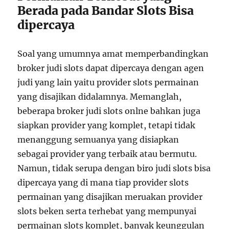
Berada pada Bandar Slots Bisa
dipercaya
Soal yang umumnya amat memperbandingkan
broker judi slots dapat dipercaya dengan agen
judi yang lain yaitu provider slots permainan
yang disajikan didalamnya. Memanglah,
beberapa broker judi slots onlne bahkan juga
siapkan provider yang komplet, tetapi tidak
menanggung semuanya yang disiapkan
sebagai provider yang terbaik atau bermutu.
Namun, tidak serupa dengan biro judi slots bisa
dipercaya yang di mana tiap provider slots
permainan yang disajikan meruakan provider
slots beken serta terhebat yang mempunyai
permainan slots komplet, banyak keunggulan