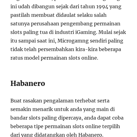
ini udah dibangun sejak dari tahun 1994 yang
pastilah membuat didaulat selaku salah
satunya perusahaan pengembang permainan
slots paling tua di industri iGaming. Mulai sejak
itu sampai saat ini, Microgamng sendiri paling
tidak telah persembahkan kira-kira beberapa
ratus model permainan slots online.
Habanero
Buat rasakan pengalaman terhebat serta
semakin menarik untuk anda yang main di
bandar slots paling dipercaya, anda dapat coba
beberapa tipe permainan slots online terpilih
dari yang didatangkan oleh Habanero.