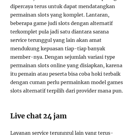
dipercaya terus untuk dapat mendatangkan
permainan slots yang komplet. Lantaran,
beberapa game judi slots dengan alternatif
terkomplet pula jadi satu diantara sarana
service terunggul yang lain akan amat
mendukung kepuasan tiap-tiap banyak
member-nya. Dengan sejumlah variasi type
permainan slots online yang disiapkan, karena
itu pemain atau peserta bisa coba hoki terbaik
dengan cuman perlu permainkan model games
slots alternatif terpilih dari provider mana pun.
Live chat 24 jam
Layanan service terunggul lain yang terus-