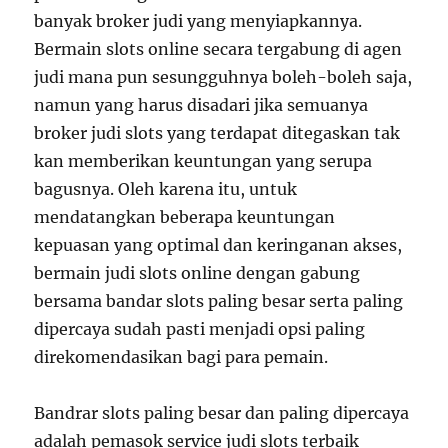
banyak broker judi yang menyiapkannya.
Bermain slots online secara tergabung di agen
judi mana pun sesungguhnya boleh-boleh saja,
namun yang harus disadari jika semuanya
broker judi slots yang terdapat ditegaskan tak
kan memberikan keuntungan yang serupa
bagusnya. Oleh karena itu, untuk
mendatangkan beberapa keuntungan
kepuasan yang optimal dan keringanan akses,
bermain judi slots online dengan gabung
bersama bandar slots paling besar serta paling
dipercaya sudah pasti menjadi opsi paling
direkomendasikan bagi para pemain.
Bandrar slots paling besar dan paling dipercaya
adalah pemasok service judi slots terbaik