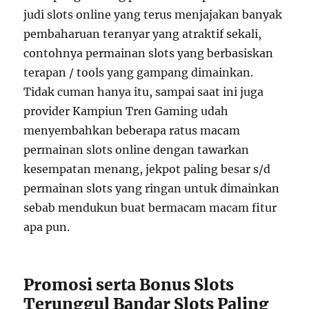
judi slots online yang terus menjajakan banyak
pembaharuan teranyar yang atraktif sekali,
contohnya permainan slots yang berbasiskan
terapan / tools yang gampang dimainkan.
Tidak cuman hanya itu, sampai saat ini juga
provider Kampiun Tren Gaming udah
menyembahkan beberapa ratus macam
permainan slots online dengan tawarkan
kesempatan menang, jekpot paling besar s/d
permainan slots yang ringan untuk dimainkan
sebab mendukun buat bermacam macam fitur
apa pun.
Promosi serta Bonus Slots
Terunggul Bandar Slots Paling