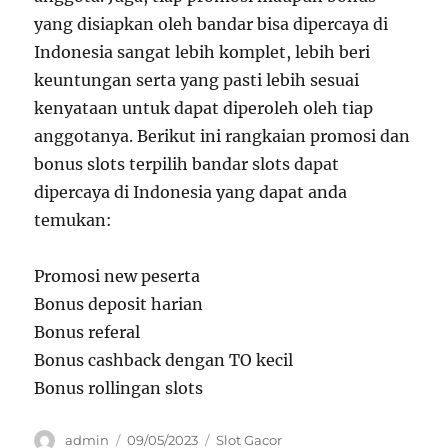
yang disiapkan oleh bandar bisa dipercaya di
Indonesia sangat lebih komplet, lebih beri
keuntungan serta yang pasti lebih sesuai
kenyataan untuk dapat diperoleh oleh tiap
anggotanya. Berikut ini rangkaian promosi dan
bonus slots terpilih bandar slots dapat
dipercaya di Indonesia yang dapat anda
temukan:
Promosi new peserta
Bonus deposit harian
Bonus referal
Bonus cashback dengan TO kecil
Bonus rollingan slots
Author
Posted
Categories
admin
09/05/2023
Slot Gacor