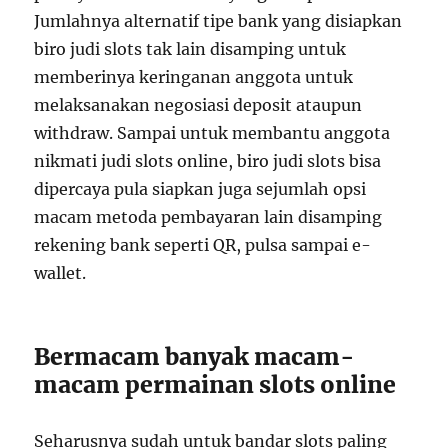
Jumlahnya alternatif tipe bank yang disiapkan
biro judi slots tak lain disamping untuk
memberinya keringanan anggota untuk
melaksanakan negosiasi deposit ataupun
withdraw. Sampai untuk membantu anggota
nikmati judi slots online, biro judi slots bisa
dipercaya pula siapkan juga sejumlah opsi
macam metoda pembayaran lain disamping
rekening bank seperti QR, pulsa sampai e-
wallet.
Bermacam banyak macam-
macam permainan slots online
Seharusnya sudah untuk bandar slots paling