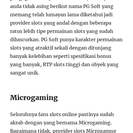
anda tidak asing berikut nama PG Soft yang
memang telah lumayan lama diketahui jadi
provider slots yang andal dengan beberapa
ratus lebih tipe permainan slots yang sudah
diluncurkan. PG Soft punya karakter permainan
slots yang atraktif sekali dengan ditunjang
banyak kelebihan seperti spesifikasi bonus
yang banyak, RTP slots tinggi dan obyek yang
sangat unik.
Microgaming
Seluruhnya fans slots online pastinya sudah
akrab dengan yang bernama Microgaming.
Bagaimana tidak, provider slots Microgamng