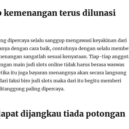
p kemenangan terus dilunasi
ling dipercaya selalu sanggup mengawasi keyakinan dari
anya dengan cara baik, contohnya dengan selalu membe
enangan sangatlah sesuai kenyataan. Tiap-tiap anggot
gan main judi slots online tidak harus berasa waswas
etika itu juga bayaran menangnya akan secara langsung
ari faksi biro judi slots maka dari itu begitu memberi
ditanggung paling dipercaya.
dapat dijangkau tiada potongan