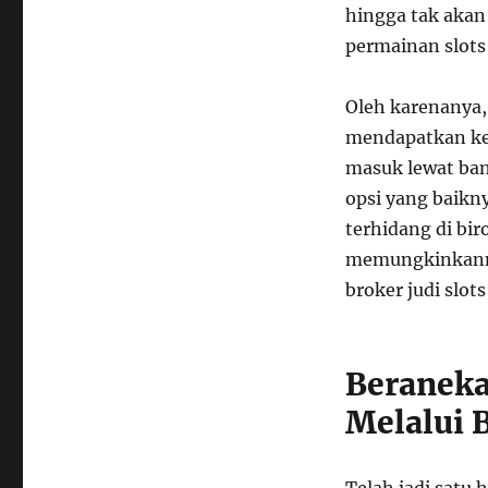
hingga tak aka
permainan slots
Oleh karenanya,
mendapatkan keun
masuk lewat ban
opsi yang baikny
terhidang di bir
memungkinkanny
broker judi slots 
Beranek
Melalui B