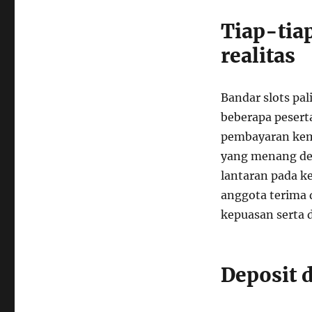
Tiap-tia
realitas
Bandar slots pa
beberapa pesert
pembayaran kem
yang menang den
lantaran pada k
anggota terima d
kepuasan serta 
Deposit 