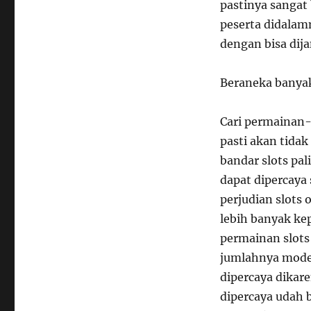
pastinya sangat
peserta didalam
dengan bisa dija
Beraneka banyak
Cari permainan-
pasti akan tida
bandar slots pal
dapat dipercay
perjudian slots
lebih banyak k
permainan slots 
jumlahnya model 
dipercaya dikare
dipercaya udah 