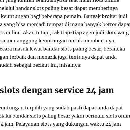
hal yang lumrah seandainya di saat main slots online
lalui bandar slots paling besar dapat memberinya
keuntungan bagi beberapa pemain. Banyak broker judi
a yang bisa menjadi tempat di mana banyak bettor dapa
ts online. Akan tetapi, tak tiap-tiap agen judi slots yang
 bisa menanggung keuntungan untuk member-nya.
ecara masuk lewat bandar slots paling besar, beraneka
an terbaik dan menarik juga tentunya dapat anda
udah sebagai berikut ini, misalnya:
slots dengan service 24 jam
euntungan terpilih yang sudah pasti dapat anda dapat
alui bandar slots paling besar yakni bermain slots onli
24 jam. Pelayanan slots yang dukungan waktu 24 jam