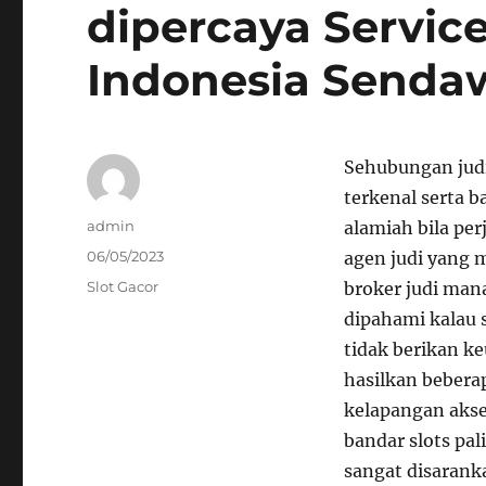
dipercaya Service
Indonesia Senda
Sehubungan judi
terkenal serta b
Author
admin
alamiah bila per
Posted
06/05/2023
agen judi yang 
on
Categories
Slot Gacor
broker judi mana
dipahami kalau s
tidak berikan ke
hasilkan beber
kelapangan akse
bandar slots pal
sangat disarank