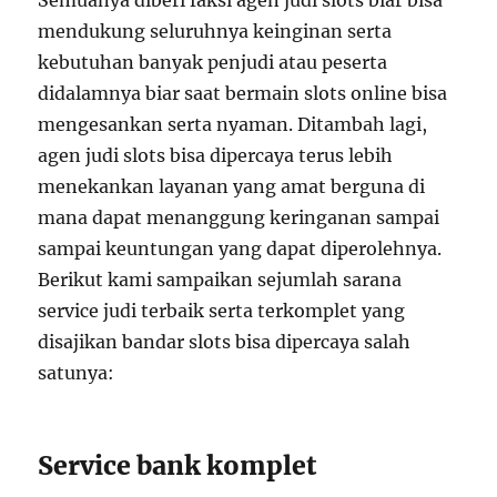
Semuanya diberi faksi agen judi slots biar bisa
mendukung seluruhnya keinginan serta
kebutuhan banyak penjudi atau peserta
didalamnya biar saat bermain slots online bisa
mengesankan serta nyaman. Ditambah lagi,
agen judi slots bisa dipercaya terus lebih
menekankan layanan yang amat berguna di
mana dapat menanggung keringanan sampai
sampai keuntungan yang dapat diperolehnya.
Berikut kami sampaikan sejumlah sarana
service judi terbaik serta terkomplet yang
disajikan bandar slots bisa dipercaya salah
satunya:
Service bank komplet