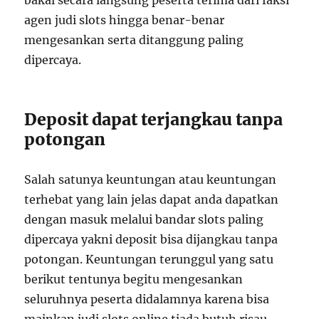
bakal secara langsung peserta terima dari faksi
agen judi slots hingga benar-benar
mengesankan serta ditanggung paling
dipercaya.
Deposit dapat terjangkau tanpa
potongan
Salah satunya keuntungan atau keuntungan
terhebat yang lain jelas dapat anda dapatkan
dengan masuk melalui bandar slots paling
dipercaya yakni deposit bisa dijangkau tanpa
potongan. Keuntungan terunggul yang satu
berikut tentunya begitu mengesankan
seluruhnya peserta didalamnya karena bisa