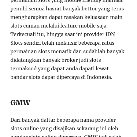
permainan slots yang mobile friendly manfaat
penuhi semua hasrat banyak bettor yang terus
mengharapkan dapat rasakan keluasaan main
slots cuman melalui feature mobile saja.
Terkecuali itu, hingga saat ini provider IDN
Slots sendiri telah melansir beberapa ratus
permainan slots menarik dan sudahlah banyak
didatangkan banyak broker judi slots
termaksud yang dapat anda dapati lewat
bandar slots dapat dipercaya di Indonesia.
GMW
Dari banyak daftar beberapa nama provider
slots online yang disajikan sekarang ini oleh