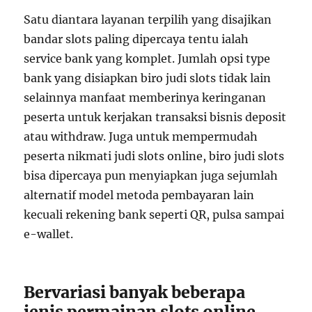
Satu diantara layanan terpilih yang disajikan
bandar slots paling dipercaya tentu ialah
service bank yang komplet. Jumlah opsi type
bank yang disiapkan biro judi slots tidak lain
selainnya manfaat memberinya keringanan
peserta untuk kerjakan transaksi bisnis deposit
atau withdraw. Juga untuk mempermudah
peserta nikmati judi slots online, biro judi slots
bisa dipercaya pun menyiapkan juga sejumlah
alternatif model metoda pembayaran lain
kecuali rekening bank seperti QR, pulsa sampai
e-wallet.
Bervariasi banyak beberapa
jenis permainan slots online