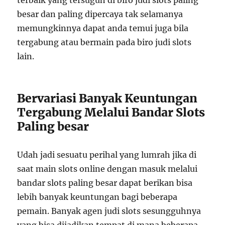
terbaik yang tersuguh di biro judi slots paling
besar dan paling dipercaya tak selamanya
memungkinnya dapat anda temui juga bila
tergabung atau bermain pada biro judi slots
lain.
Bervariasi Banyak Keuntungan
Tergabung Melalui Bandar Slots
Paling besar
Udah jadi sesuatu perihal yang lumrah jika di
saat main slots online dengan masuk melalui
bandar slots paling besar dapat berikan bisa
lebih banyak keuntungan bagi beberapa
pemain. Banyak agen judi slots sesungguhnya