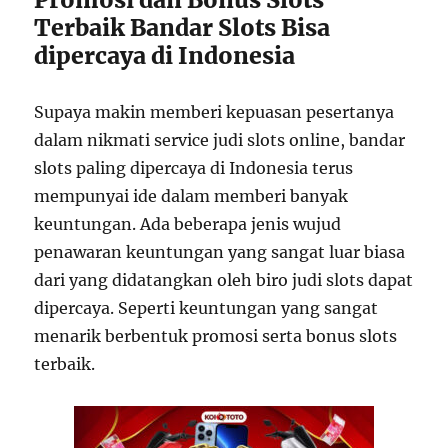
Terbaik Bandar Slots Bisa
dipercaya di Indonesia
Supaya makin memberi kepuasan pesertanya
dalam nikmati service judi slots online, bandar
slots paling dipercaya di Indonesia terus
mempunyai ide dalam memberi banyak
keuntungan. Ada beberapa jenis wujud
penawaran keuntungan yang sangat luar biasa
dari yang didatangkan oleh biro judi slots dapat
dipercaya. Seperti keuntungan yang sangat
menarik berbentuk promosi serta bonus slots
terbaik.