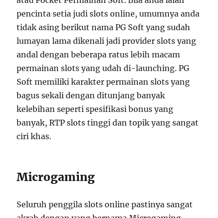
atau Pocket Permainan Soft. Bila anda ialah
pencinta setia judi slots online, umumnya anda
tidak asing berikut nama PG Soft yang sudah
lumayan lama dikenali jadi provider slots yang
andal dengan beberapa ratus lebih macam
permainan slots yang udah di-launching. PG
Soft memiliki karakter permainan slots yang
bagus sekali dengan ditunjang banyak
kelebihan seperti spesifikasi bonus yang
banyak, RTP slots tinggi dan topik yang sangat
ciri khas.
Microgaming
Seluruh penggila slots online pastinya sangat