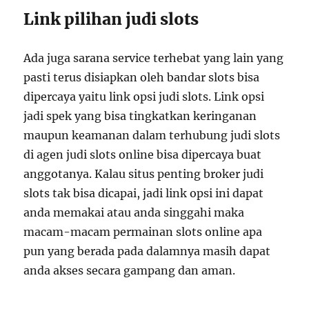
Link pilihan judi slots
Ada juga sarana service terhebat yang lain yang
pasti terus disiapkan oleh bandar slots bisa
dipercaya yaitu link opsi judi slots. Link opsi
jadi spek yang bisa tingkatkan keringanan
maupun keamanan dalam terhubung judi slots
di agen judi slots online bisa dipercaya buat
anggotanya. Kalau situs penting broker judi
slots tak bisa dicapai, jadi link opsi ini dapat
anda memakai atau anda singgahi maka
macam-macam permainan slots online apa
pun yang berada pada dalamnya masih dapat
anda akses secara gampang dan aman.