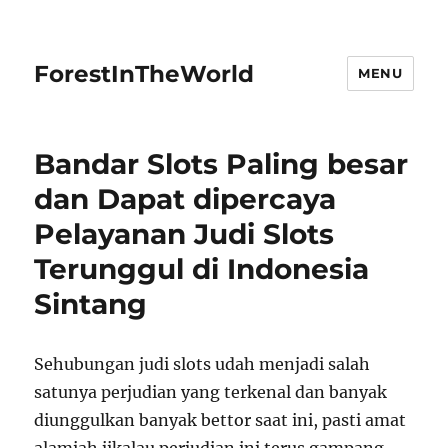
ForestInTheWorld
MENU
Bandar Slots Paling besar
dan Dapat dipercaya
Pelayanan Judi Slots
Terunggul di Indonesia
Sintang
Sehubungan judi slots udah menjadi salah
satunya perjudian yang terkenal dan banyak
diunggulkan banyak bettor saat ini, pasti amat