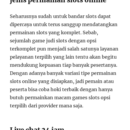
Seharusnya sudah untuk bandar slots dapat
dipercaya untuk terus sanggup mendatangkan
permainan slots yang komplet. Sebab,
sejumlah game judi slots dengan opsi
terkomplet pun menjadi salah satunya layanan
pelayanan terpilih yang lain tentu akan begitu
mendukung kepuasan tiap banyak pesertanya.
Dengan adanya banyak variasi tipe permainan
slots online yang disiapkan, jadi pemain atau
peserta bisa coba hoki terbaik dengan hanya
butuh permainkan macam games slots opsi
terpilih dari provider mana saja.
Live chat 24 jam