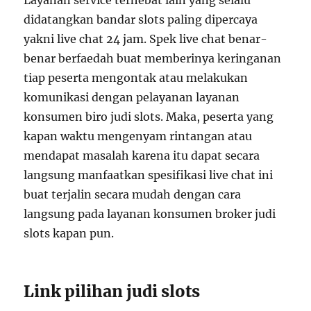
Layanan service terhebat lain yang selalu
didatangkan bandar slots paling dipercaya
yakni live chat 24 jam. Spek live chat benar-
benar berfaedah buat memberinya keringanan
tiap peserta mengontak atau melakukan
komunikasi dengan pelayanan layanan
konsumen biro judi slots. Maka, peserta yang
kapan waktu mengenyam rintangan atau
mendapat masalah karena itu dapat secara
langsung manfaatkan spesifikasi live chat ini
buat terjalin secara mudah dengan cara
langsung pada layanan konsumen broker judi
slots kapan pun.
Link pilihan judi slots