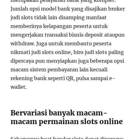
merupakan pelayanan bank yang komplet.
Jumlah opsi model bank yang disajikan broker
judi slots tidak lain disamping manfaat
memberinya kelapangan peserta untuk
mengerjakan transaksi bisnis deposit ataupun
withdraw. Juga untuk membantu peserta
nikmati judi slots online, biro judi slots paling
dipercaya pun menyiapkan juga beberapa opsi
macam sistem pembayaran lain kecuali
rekening bank seperti QR, pulsa sampai e-
wallet.
Bervariasi banyak macam-
macam permainan slots online