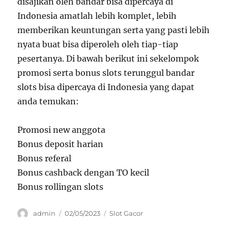
disajikan oleh bandar bisa dipercaya di
Indonesia amatlah lebih komplet, lebih
memberikan keuntungan serta yang pasti lebih
nyata buat bisa diperoleh oleh tiap-tiap
pesertanya. Di bawah berikut ini sekelompok
promosi serta bonus slots terunggul bandar
slots bisa dipercaya di Indonesia yang dapat
anda temukan:
Promosi new anggota
Bonus deposit harian
Bonus referal
Bonus cashback dengan TO kecil
Bonus rollingan slots
Author
Posted
Categories
admin
02/05/2023
Slot Gacor
on