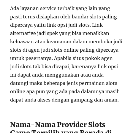
Ada layanan service terbaik yang lain yang
pasti terus disiapkan oleh bandar slots paling
dipercaya yaitu link opsi judi slots. Link
alternative jadi spek yang bisa menaikkan
keluasaan atau keamanan dalam membuka judi
slots di agen judi slots online paling dipercaya
untuk pesertanya. Apabila situs pokok agen
judi slots tak bisa dicapai, karenanya link opsi
ini dapat anda menggunakan atau anda
datangi maka beberapa jenis permainan slots
online apa pun yang ada pada dalamnya masih
dapat anda akses dengan gampang dan aman.
Nama-Nama Provider Slots
Game Terpilih yang Berada di