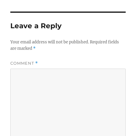
Leave a Reply
Your email address will not be published.
Required fields
are marked
*
COMMENT
*