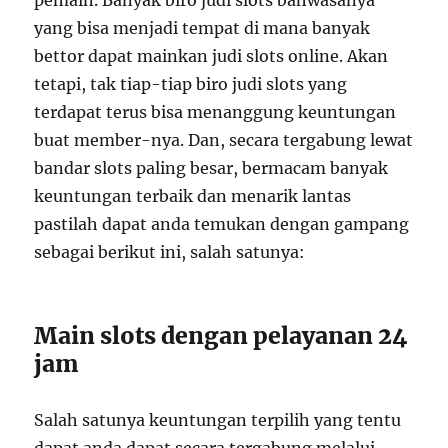
pemain. Banyak biro judi slots bahwasanya
yang bisa menjadi tempat di mana banyak
bettor dapat mainkan judi slots online. Akan
tetapi, tak tiap-tiap biro judi slots yang
terdapat terus bisa menanggung keuntungan
buat member-nya. Dan, secara tergabung lewat
bandar slots paling besar, bermacam banyak
keuntungan terbaik dan menarik lantas
pastilah dapat anda temukan dengan gampang
sebagai berikut ini, salah satunya:
Main slots dengan pelayanan 24
jam
Salah satunya keuntungan terpilih yang tentu