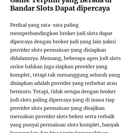
Bandar Slots Dapat dipercaya
Perihal yang rata-rata paling
memperbandingkan broker judi slots dapat
dipercaya dengan broker judi yang lain yakni
provider slots permainan yang disiapkan
didalamnya. Memang, beberapa agen judi slots
onlne bahkan juga siapkan provider yang
komplet, tetapi tak menanggung seluruh yang
disiapkan adalah provider yang terhebat atau
bermutu. Tetapi, tidak serupa dengan broker
judi slots paling dipercaya yang di mana tiap
provider slots permainan yang disajikan
meruakan provider slots beken serta terbaik
yang punyai permainan slots komplet, banyak