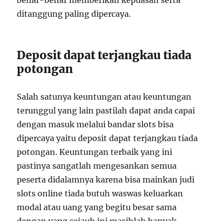
benar-benar memberikan kepuasan serta
ditanggung paling dipercaya.
Deposit dapat terjangkau tiada
potongan
Salah satunya keuntungan atau keuntungan
terunggul yang lain pastilah dapat anda capai
dengan masuk melalui bandar slots bisa
dipercaya yaitu deposit dapat terjangkau tiada
potongan. Keuntungan terbaik yang ini
pastinya sangatlah mengesankan semua
peserta didalamnya karena bisa mainkan judi
slots online tiada butuh waswas keluarkan
modal atau uang yang begitu besar sama