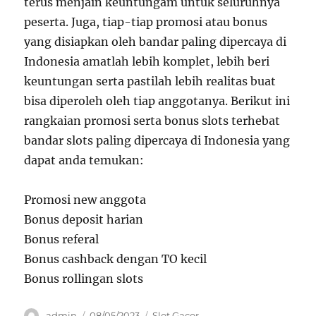
terus menjain keuntungam untuk seluruhnya
peserta. Juga, tiap-tiap promosi atau bonus
yang disiapkan oleh bandar paling dipercaya di
Indonesia amatlah lebih komplet, lebih beri
keuntungan serta pastilah lebih realitas buat
bisa diperoleh oleh tiap anggotanya. Berikut ini
rangkaian promosi serta bonus slots terhebat
bandar slots paling dipercaya di Indonesia yang
dapat anda temukan:
Promosi new anggota
Bonus deposit harian
Bonus referal
Bonus cashback dengan TO kecil
Bonus rollingan slots
Author
Posted
Categories
admin
08/05/2023
Slot Gacor