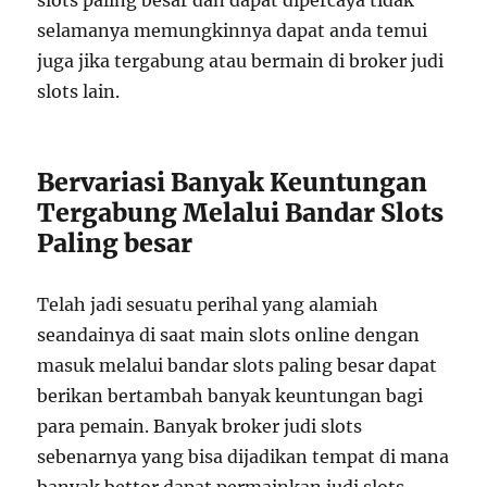
slots paling besar dan dapat dipercaya tidak
selamanya memungkinnya dapat anda temui
juga jika tergabung atau bermain di broker judi
slots lain.
Bervariasi Banyak Keuntungan
Tergabung Melalui Bandar Slots
Paling besar
Telah jadi sesuatu perihal yang alamiah
seandainya di saat main slots online dengan
masuk melalui bandar slots paling besar dapat
berikan bertambah banyak keuntungan bagi
para pemain. Banyak broker judi slots
sebenarnya yang bisa dijadikan tempat di mana