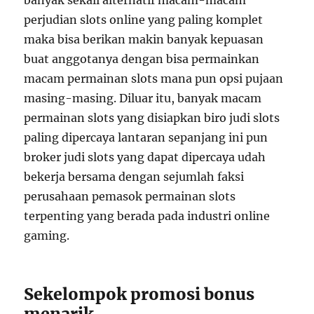
banyak sekali alternatif macam-macam
perjudian slots online yang paling komplet
maka bisa berikan makin banyak kepuasan
buat anggotanya dengan bisa permainkan
macam permainan slots mana pun opsi pujaan
masing-masing. Diluar itu, banyak macam
permainan slots yang disiapkan biro judi slots
paling dipercaya lantaran sepanjang ini pun
broker judi slots yang dapat dipercaya udah
bekerja bersama dengan sejumlah faksi
perusahaan pemasok permainan slots
terpenting yang berada pada industri online
gaming.
Sekelompok promosi bonus
menarik