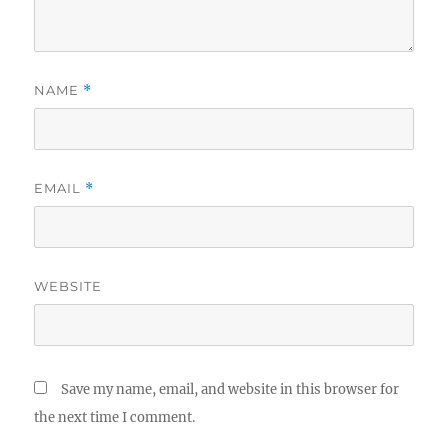
NAME
*
EMAIL
*
WEBSITE
Save my name, email, and website in this browser for
the next time I comment.