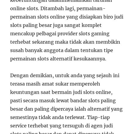
keberuntungan dalammemainkan taruhan
online slots. Ditambah lagi, permainan-
permainan slots online yang disiapkan biro judi
slots paling besar juga sangat komplet
mencakup pelbagai provider slots gaming
terhebat sekarang maka tidak akan membikin
susah banyak anggota dalam tentukan tipe
permainan slots alternatif kesukaannya.
Dengan demikian, untuk anda yang sejauh ini
terasa masih amat sukar memperoleh
keuntungan saat bermain judi slots online,
pasti secara masuk lewat bandar slots paling
besar dan paling dipercaya ialah alternatif yang
semestinya tidak anda terlewat. Tiap-tiap
service terhebat yang tersuguh di agen judi