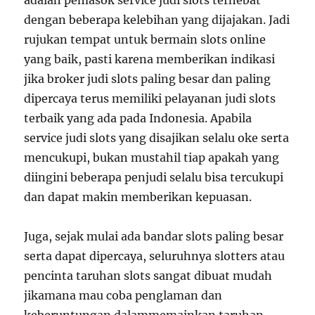
adalah pemasok service judi slots terhebat
dengan beberapa kelebihan yang dijajakan. Jadi
rujukan tempat untuk bermain slots online
yang baik, pasti karena memberikan indikasi
jika broker judi slots paling besar dan paling
dipercaya terus memiliki pelayanan judi slots
terbaik yang ada pada Indonesia. Apabila
service judi slots yang disajikan selalu oke serta
mencukupi, bukan mustahil tiap apakah yang
diingini beberapa penjudi selalu bisa tercukupi
dan dapat makin memberikan kepuasan.
Juga, sejak mulai ada bandar slots paling besar
serta dapat dipercaya, seluruhnya slotters atau
pencinta taruhan slots sangat dibuat mudah
jikamana mau coba penglaman dan