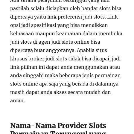
Ada sarana pelayanan terunggul yang lain
pastilah selalu disiapkan oleh bandar slots bisa
dipercaya yaitu link preferensi judi slots. Link
opsi jadi spesifikasi yang bisa menaikkan
keluasaan maupun keamanan dalam membuka
judi slots di agen judi slots online bisa
dipercaya buat anggotanya. Apabila situs
khusus broker judi slots tidak bisa dicapai, jadi
link pilihan ini dapat anda menggunakan atau
anda singgahi maka beberapa jenis permainan
slots online apa saja yang berada di dalamnya
masih dapat anda akses secara mudah dan
aman.
Nama-Nama Provider Slots
Permainan Terunggul yang