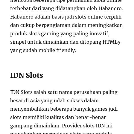
mencoba beberapa tipe permainan slots online
terhebat dari yang didatangkan oleh Habanero.
Habanero adalah basis judi slots online terpilih
dan cukup berpenglaman dalam meningkatkan
produk slots gaming yang paling inovatif,
simpel untuk dimainkan dan ditopang HTML5
yang sudah mobile friendly.
IDN Slots
IDN Slots salah satu nama perusahaan paling
besar di Asia yang udah sukses dalam
menyembahkan beberapa banyak games judi
slots memiliki kualitas dan benar-benar
gampang dimainkan. Provider slots IDN ini