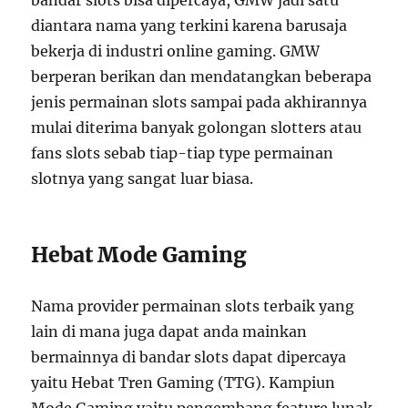
bandar slots bisa dipercaya, GMW jadi satu
diantara nama yang terkini karena barusaja
bekerja di industri online gaming. GMW
berperan berikan dan mendatangkan beberapa
jenis permainan slots sampai pada akhirannya
mulai diterima banyak golongan slotters atau
fans slots sebab tiap-tiap type permainan
slotnya yang sangat luar biasa.
Hebat Mode Gaming
Nama provider permainan slots terbaik yang
lain di mana juga dapat anda mainkan
bermainnya di bandar slots dapat dipercaya
yaitu Hebat Tren Gaming (TTG). Kampiun