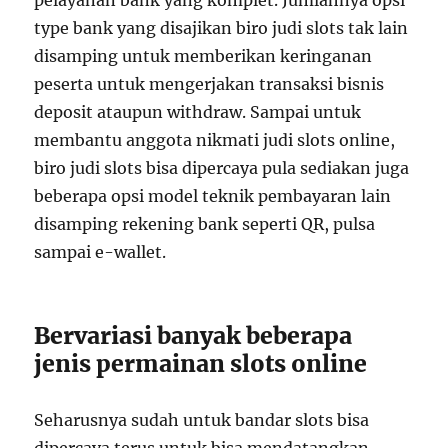
pelayanan bank yang komplet. Jumlahnya opsi
type bank yang disajikan biro judi slots tak lain
disamping untuk memberikan keringanan
peserta untuk mengerjakan transaksi bisnis
deposit ataupun withdraw. Sampai untuk
membantu anggota nikmati judi slots online,
biro judi slots bisa dipercaya pula sediakan juga
beberapa opsi model teknik pembayaran lain
disamping rekening bank seperti QR, pulsa
sampai e-wallet.
Bervariasi banyak beberapa
jenis permainan slots online
Seharusnya sudah untuk bandar slots bisa