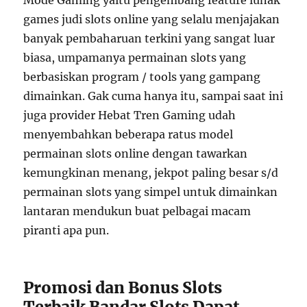
Mode Gaming yaitu pengembang feature lunak
games judi slots online yang selalu menjajakan
banyak pembaharuan terkini yang sangat luar
biasa, umpamanya permainan slots yang
berbasiskan program / tools yang gampang
dimainkan. Gak cuma hanya itu, sampai saat ini
juga provider Hebat Tren Gaming udah
menyembahkan beberapa ratus model
permainan slots online dengan tawarkan
kemungkinan menang, jekpot paling besar s/d
permainan slots yang simpel untuk dimainkan
lantaran mendukun buat pelbagai macam
piranti apa pun.
Promosi dan Bonus Slots
Terbaik Bandar Slots Dapat