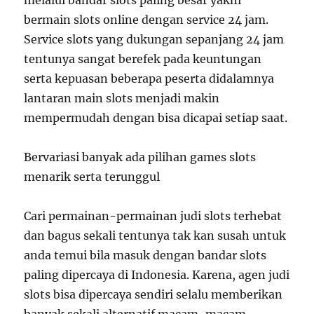
melalui bandar slots paling besar yakni
bermain slots online dengan service 24 jam.
Service slots yang dukungan sepanjang 24 jam
tentunya sangat berefek pada keuntungan
serta kepuasan beberapa peserta didalamnya
lantaran main slots menjadi makin
mempermudah dengan bisa dicapai setiap saat.
Bervariasi banyak ada pilihan games slots
menarik serta terunggul
Cari permainan-permainan judi slots terhebat
dan bagus sekali tentunya tak kan susah untuk
anda temui bila masuk dengan bandar slots
paling dipercaya di Indonesia. Karena, agen judi
slots bisa dipercaya sendiri selalu memberikan