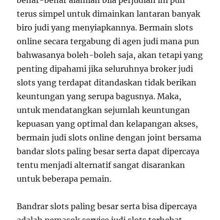
benar-benar alamiah bila perjudian ini pun
terus simpel untuk dimainkan lantaran banyak
biro judi yang menyiapkannya. Bermain slots
online secara tergabung di agen judi mana pun
bahwasanya boleh-boleh saja, akan tetapi yang
penting dipahami jika seluruhnya broker judi
slots yang terdapat ditandaskan tidak berikan
keuntungan yang serupa bagusnya. Maka,
untuk mendatangkan sejumlah keuntungan
kepuasan yang optimal dan kelapangan akses,
bermain judi slots online dengan joint bersama
bandar slots paling besar serta dapat dipercaya
tentu menjadi alternatif sangat disarankan
untuk beberapa pemain.
Bandrar slots paling besar serta bisa dipercaya