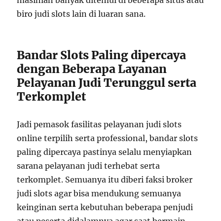
masihlah banyak ditemui di beberapa situs atau
biro judi slots lain di luaran sana.
Bandar Slots Paling dipercaya
dengan Beberapa Layanan
Pelayanan Judi Terunggul serta
Terkomplet
Jadi pemasok fasilitas pelayanan judi slots
online terpilih serta professional, bandar slots
paling dipercaya pastinya selalu menyiapkan
sarana pelayanan judi terhebat serta
terkomplet. Semuanya itu diberi faksi broker
judi slots agar bisa mendukung semuanya
keinginan serta kebutuhan beberapa penjudi