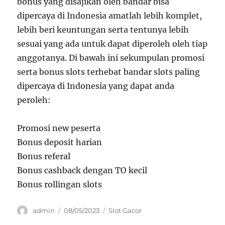
bonus yang disajikan oleh bandar bisa
dipercaya di Indonesia amatlah lebih komplet,
lebih beri keuntungan serta tentunya lebih
sesuai yang ada untuk dapat diperoleh oleh tiap
anggotanya. Di bawah ini sekumpulan promosi
serta bonus slots terhebat bandar slots paling
dipercaya di Indonesia yang dapat anda
peroleh:
Promosi new peserta
Bonus deposit harian
Bonus referal
Bonus cashback dengan TO kecil
Bonus rollingan slots
Author
Posted
Categories
admin
08/05/2023
Slot Gacor
on