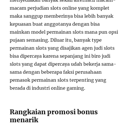
menyediakan banyak sekali alternatif macam-
macam perjudian slots online yang komplet
maka sanggup memberinya bisa lebih banyak
kepuasan buat anggotanya dengan bisa
mainkan model permainan slots mana pun opsi
pujaan semasing. Diluar itu, banyak type
permainan slots yang disajikan agen judi slots
bisa dipercaya karena sepanjang ini biro judi
slots yang dapat dipercaya udah bekerja sama-
sama dengan beberapa faksi perusahaan
pemasok permainan slots terpenting yang
berada di industri online gaming.
Rangkaian promosi bonus
menarik