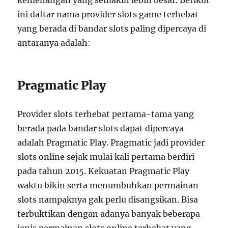
kemenangan yang semakin lebih besar. Berikut
ini daftar nama provider slots game terhebat
yang berada di bandar slots paling dipercaya di
antaranya adalah:
Pragmatic Play
Provider slots terhebat pertama-tama yang
berada pada bandar slots dapat dipercaya
adalah Pragmatic Play. Pragmatic jadi provider
slots online sejak mulai kali pertama berdiri
pada tahun 2015. Kekuatan Pragmatic Play
waktu bikin serta menumbuhkan permainan
slots nampaknya gak perlu disangsikan. Bisa
terbuktikan dengan adanya banyak beberapa