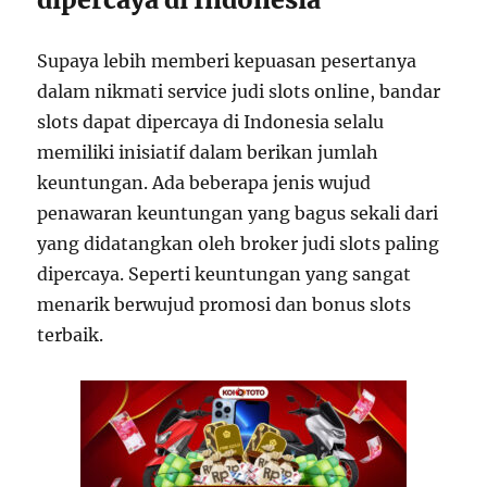
Supaya lebih memberi kepuasan pesertanya
dalam nikmati service judi slots online, bandar
slots dapat dipercaya di Indonesia selalu
memiliki inisiatif dalam berikan jumlah
keuntungan. Ada beberapa jenis wujud
penawaran keuntungan yang bagus sekali dari
yang didatangkan oleh broker judi slots paling
dipercaya. Seperti keuntungan yang sangat
menarik berwujud promosi dan bonus slots
terbaik.