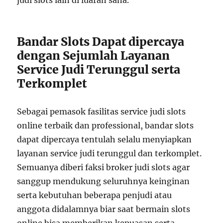
judi slots lain di luaran sana.
Bandar Slots Dapat dipercaya
dengan Sejumlah Layanan
Service Judi Terunggul serta
Terkomplet
Sebagai pemasok fasilitas service judi slots
online terbaik dan professional, bandar slots
dapat dipercaya tentulah selalu menyiapkan
layanan service judi terunggul dan terkomplet.
Semuanya diberi faksi broker judi slots agar
sanggup mendukung seluruhnya keinginan
serta kebutuhan beberapa penjudi atau
anggota didalamnya biar saat bermain slots