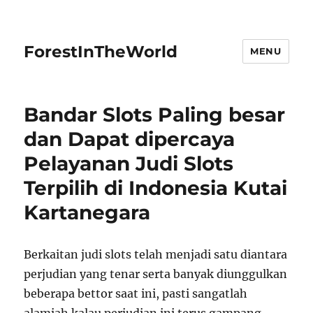
ForestInTheWorld
MENU
Bandar Slots Paling besar
dan Dapat dipercaya
Pelayanan Judi Slots
Terpilih di Indonesia Kutai
Kartanegara
Berkaitan judi slots telah menjadi satu diantara
perjudian yang tenar serta banyak diunggulkan
beberapa bettor saat ini, pasti sangatlah