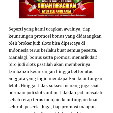
Seperti yang kami ucapkan awalnya, tiap
keuntungan promosi bonus yang didatangkan
oleh broker judi slots bisa dipercaya di
Indonesia terus berlaku buat semua peserta.
Manalagi, bonus serta promosi menarik dari
biro judi slots pastilah akan memberinya
tambahan keuntungan hingga bettor atau
anggota yang ingin mendapatkan keuntungan
lebih. Hingga, tidak sukses menang juga saat
bermain judi slots online tidaklah jadi masalah
sebab tetap terus menjain keuntungam buat
seluruh peserta. Juga, tiap promosi maupun