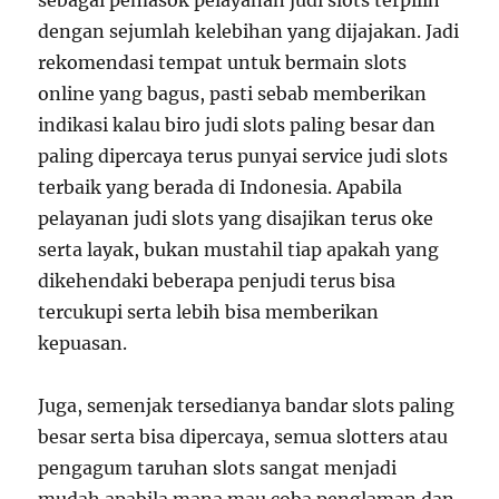
sebagai pemasok pelayanan judi slots terpilih
dengan sejumlah kelebihan yang dijajakan. Jadi
rekomendasi tempat untuk bermain slots
online yang bagus, pasti sebab memberikan
indikasi kalau biro judi slots paling besar dan
paling dipercaya terus punyai service judi slots
terbaik yang berada di Indonesia. Apabila
pelayanan judi slots yang disajikan terus oke
serta layak, bukan mustahil tiap apakah yang
dikehendaki beberapa penjudi terus bisa
tercukupi serta lebih bisa memberikan
kepuasan.
Juga, semenjak tersedianya bandar slots paling
besar serta bisa dipercaya, semua slotters atau
pengagum taruhan slots sangat menjadi