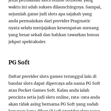
jenis permainan slots online terhebat yang
waktu ini udah sukses dilaunchingnya. Sampai,
sejumlah game judi slots apa sajakah yang
anda permainkan dari provider Pragmatic
nyata selalu menjajakan kesempatan menang
yang besar sekali dan bahkan tawarkan bonus
jekpot spektakuler.
PG Soft
Daftar provider slots games terunggul lain di
bandar slots dapat dipercaya ada nama PG Soft
atau Pocket Games Soft. Kalau anda ialah
pencinta setia judi slots online, rata-rata anda
akan tidak asing bernama PG Soft yang sudah