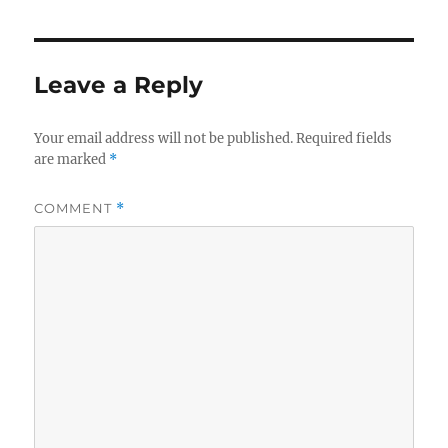
Leave a Reply
Your email address will not be published.
Required fields
are marked
*
COMMENT
*