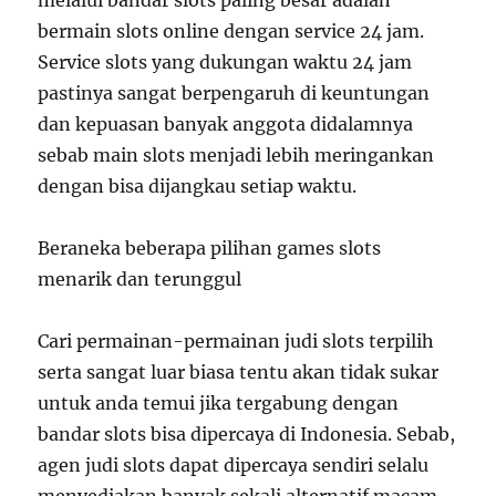
melalui bandar slots paling besar adalah
bermain slots online dengan service 24 jam.
Service slots yang dukungan waktu 24 jam
pastinya sangat berpengaruh di keuntungan
dan kepuasan banyak anggota didalamnya
sebab main slots menjadi lebih meringankan
dengan bisa dijangkau setiap waktu.
Beraneka beberapa pilihan games slots
menarik dan terunggul
Cari permainan-permainan judi slots terpilih
serta sangat luar biasa tentu akan tidak sukar
untuk anda temui jika tergabung dengan
bandar slots bisa dipercaya di Indonesia. Sebab,
agen judi slots dapat dipercaya sendiri selalu