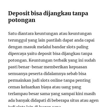
Deposit bisa dijangkau tanpa
potongan
Satu diantara keuntungan atau keuntungan
terunggul yang lain pastilah dapat anda capai
dengan masuk melalui bandar slots paling
dipercaya yaitu deposit bisa dijangkau tanpa
potongan. Keuntungan terbaik yang ini sudah
pasti benar-benar memberikan kepuasan
semuanya peserta didalamnya sebab bisa
permainkan judi slots online tanpa penting
cemas keluarkan biaya atau uang yang
terlampau besar sama yang sampai kini masih
ada banyak didapati di beberapa situs atau agen