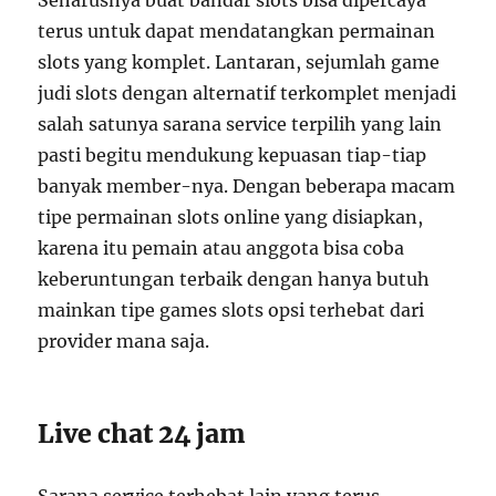
Seharusnya buat bandar slots bisa dipercaya
terus untuk dapat mendatangkan permainan
slots yang komplet. Lantaran, sejumlah game
judi slots dengan alternatif terkomplet menjadi
salah satunya sarana service terpilih yang lain
pasti begitu mendukung kepuasan tiap-tiap
banyak member-nya. Dengan beberapa macam
tipe permainan slots online yang disiapkan,
karena itu pemain atau anggota bisa coba
keberuntungan terbaik dengan hanya butuh
mainkan tipe games slots opsi terhebat dari
provider mana saja.
Live chat 24 jam