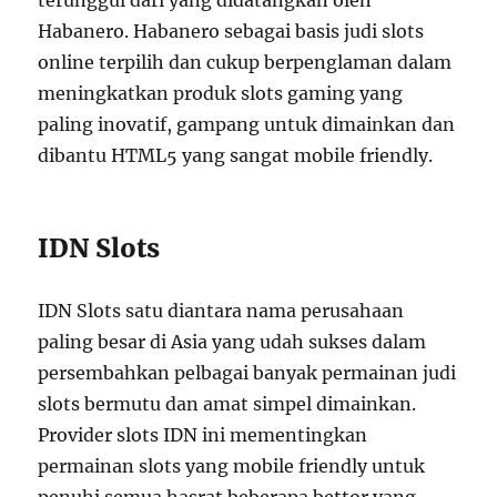
terunggul dari yang didatangkan oleh
Habanero. Habanero sebagai basis judi slots
online terpilih dan cukup berpenglaman dalam
meningkatkan produk slots gaming yang
paling inovatif, gampang untuk dimainkan dan
dibantu HTML5 yang sangat mobile friendly.
IDN Slots
IDN Slots satu diantara nama perusahaan
paling besar di Asia yang udah sukses dalam
persembahkan pelbagai banyak permainan judi
slots bermutu dan amat simpel dimainkan.
Provider slots IDN ini mementingkan
permainan slots yang mobile friendly untuk