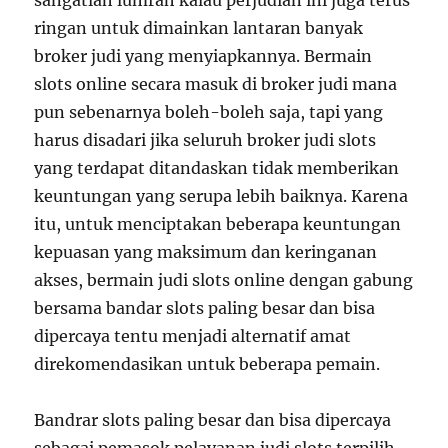
sangatlah lumrah kalau perjudian ini juga terus
ringan untuk dimainkan lantaran banyak
broker judi yang menyiapkannya. Bermain
slots online secara masuk di broker judi mana
pun sebenarnya boleh-boleh saja, tapi yang
harus disadari jika seluruh broker judi slots
yang terdapat ditandaskan tidak memberikan
keuntungan yang serupa lebih baiknya. Karena
itu, untuk menciptakan beberapa keuntungan
kepuasan yang maksimum dan keringanan
akses, bermain judi slots online dengan gabung
bersama bandar slots paling besar dan bisa
dipercaya tentu menjadi alternatif amat
direkomendasikan untuk beberapa pemain.
Bandrar slots paling besar dan bisa dipercaya