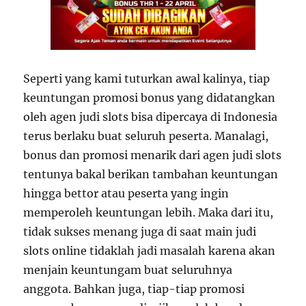
Seperti yang kami tuturkan awal kalinya, tiap
keuntungan promosi bonus yang didatangkan
oleh agen judi slots bisa dipercaya di Indonesia
terus berlaku buat seluruh peserta. Manalagi,
bonus dan promosi menarik dari agen judi slots
tentunya bakal berikan tambahan keuntungan
hingga bettor atau peserta yang ingin
memperoleh keuntungan lebih. Maka dari itu,
tidak sukses menang juga di saat main judi
slots online tidaklah jadi masalah karena akan
menjain keuntungam buat seluruhnya
anggota. Bahkan juga, tiap-tiap promosi