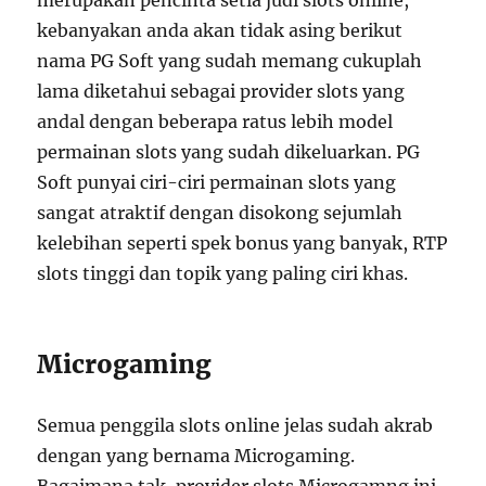
merupakan pencinta setia judi slots online,
kebanyakan anda akan tidak asing berikut
nama PG Soft yang sudah memang cukuplah
lama diketahui sebagai provider slots yang
andal dengan beberapa ratus lebih model
permainan slots yang sudah dikeluarkan. PG
Soft punyai ciri-ciri permainan slots yang
sangat atraktif dengan disokong sejumlah
kelebihan seperti spek bonus yang banyak, RTP
slots tinggi dan topik yang paling ciri khas.
Microgaming
Semua penggila slots online jelas sudah akrab
dengan yang bernama Microgaming.