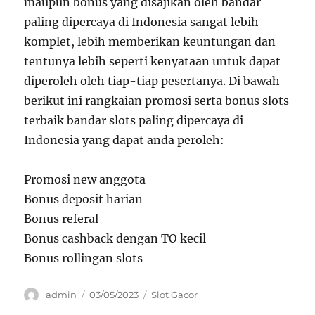
maupun bonus yang disajikan oleh bandar
paling dipercaya di Indonesia sangat lebih
komplet, lebih memberikan keuntungan dan
tentunya lebih seperti kenyataan untuk dapat
diperoleh oleh tiap-tiap pesertanya. Di bawah
berikut ini rangkaian promosi serta bonus slots
terbaik bandar slots paling dipercaya di
Indonesia yang dapat anda peroleh:
Promosi new anggota
Bonus deposit harian
Bonus referal
Bonus cashback dengan TO kecil
Bonus rollingan slots
Author
Posted
Categories
admin
03/05/2023
Slot Gacor
on