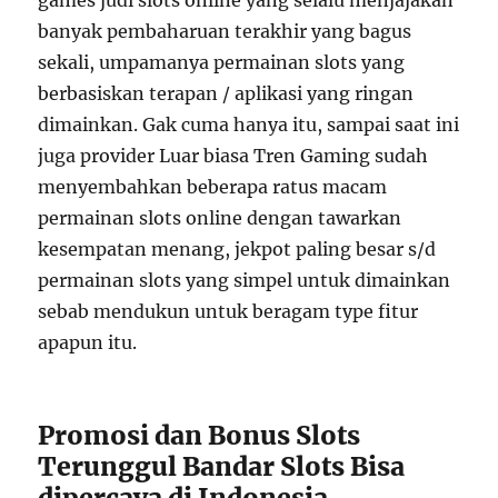
games judi slots online yang selalu menjajakan
banyak pembaharuan terakhir yang bagus
sekali, umpamanya permainan slots yang
berbasiskan terapan / aplikasi yang ringan
dimainkan. Gak cuma hanya itu, sampai saat ini
juga provider Luar biasa Tren Gaming sudah
menyembahkan beberapa ratus macam
permainan slots online dengan tawarkan
kesempatan menang, jekpot paling besar s/d
permainan slots yang simpel untuk dimainkan
sebab mendukun untuk beragam type fitur
apapun itu.
Promosi dan Bonus Slots
Terunggul Bandar Slots Bisa
dipercaya di Indonesia