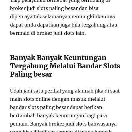
Tiap pelayanan terhebat yang terhidang di
broker judi slots paling besar dan bisa
dipercaya tak selamanya memungkinkannya
dapat anda dapatkan juga bila tergabung atau
bermain di broker judi slots lain.
Banyak Banyak Keuntungan
Tergabung Melalui Bandar Slots
Paling besar
Udah jadi satu perihal yang alamiah jika di saat
main slots online dengan masuk melalui
bandar slots paling besar dapat berikan
bertambah banyak keuntungan bagi para
pemain. Banyak broker judi slots bahwasanya