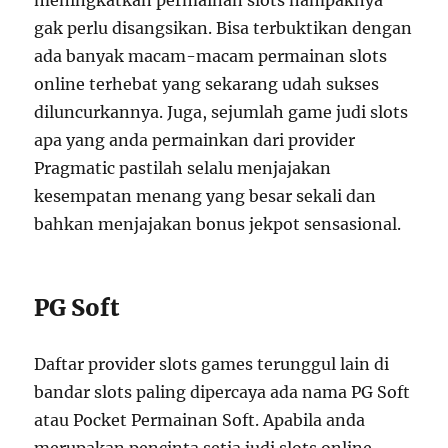
meningkatkan permainan slots nampaknya
gak perlu disangsikan. Bisa terbuktikan dengan
ada banyak macam-macam permainan slots
online terhebat yang sekarang udah sukses
diluncurkannya. Juga, sejumlah game judi slots
apa yang anda permainkan dari provider
Pragmatic pastilah selalu menjajakan
kesempatan menang yang besar sekali dan
bahkan menjajakan bonus jekpot sensasional.
PG Soft
Daftar provider slots games terunggul lain di
bandar slots paling dipercaya ada nama PG Soft
atau Pocket Permainan Soft. Apabila anda