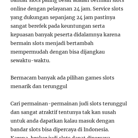
bandar slots paling besar adalah bermain slots
online dengan pelayanan 24 jam. Service slots
yang dukungan sepanjang 24 jam pastinya
sangat berefek pada keuntungan serta
kepuasan banyak peserta didalamnya karena
bermain slots menjadi bertambah
mempermudah dengan bisa dijangkau
sewaktu-waktu.
Bermacam banyak ada pilihan games slots
menarik dan terunggul
Cari permainan-permainan judi slots terunggul
dan sangat atraktif tentunya tak kan susah
untuk anda dapatkan kalau masuk dengan
bandar slots bisa dipercaya di Indonesia.