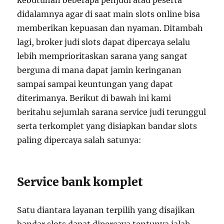
kebutuhan beberapa penjudi atau peserta
didalamnya agar di saat main slots online bisa
memberikan kepuasan dan nyaman. Ditambah
lagi, broker judi slots dapat dipercaya selalu
lebih memprioritaskan sarana yang sangat
berguna di mana dapat jamin keringanan
sampai sampai keuntungan yang dapat
diterimanya. Berikut di bawah ini kami
beritahu sejumlah sarana service judi terunggul
serta terkomplet yang disiapkan bandar slots
paling dipercaya salah satunya:
Service bank komplet
Satu diantara layanan terpilih yang disajikan