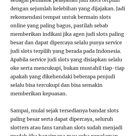
sebagai pemasok pelayanan judi slots terpilih
dengan sejumlah kelebihan yang dijajakan. Jadi
rekomendasi tempat untuk bermain slots
online yang paling bagus, pastilah sebab
memberikan indikasi jika agen judi slots paling
besar dan dapat dipercaya selalu punya service
judi slots terpilih yang berada pada Indonesia.
Apabila service judi slots yang disiapkan selalu
oke serta mencukupi, bukan mustahil tiap-tiap
apakah yang dikehendaki beberapa penjudi
selalu bisa tercukupi dan bisa semakin
memberikan kepuasan.
Sampai, mulai sejak tersedianya bandar slots
paling besar serta dapat dipercaya, seluruh
slotters atau fans taruhan slots sudah menjadi