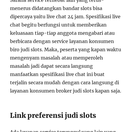
Sarana service terhebat lain yang terus-
menerus didatangkan bandar slots bisa
dipercaya yaitu live chat 24 jam. Spesifikasi live
chat begitu berfungsi untuk memberikan
keluasaan tiap-tiap anggota mengabari atau
berbicara dengan service layanan konsumen
biro judi slots. Maka, peserta yang kapan waktu
mengenyam masalah atau memperoleh
masalah jadi dapat secara langsung
manfaatkan spesifikasi live chat ini buat
terjalin secara mudah dengan cara langsung di
layanan konsumen broker judi slots kapan saja.
Link preferensi judi slots