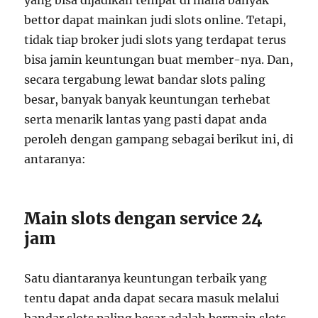
yang bisa dijadikan tempat di mana banyak
bettor dapat mainkan judi slots online. Tetapi,
tidak tiap broker judi slots yang terdapat terus
bisa jamin keuntungan buat member-nya. Dan,
secara tergabung lewat bandar slots paling
besar, banyak banyak keuntungan terhebat
serta menarik lantas yang pasti dapat anda
peroleh dengan gampang sebagai berikut ini, di
antaranya:
Main slots dengan service 24
jam
Satu diantaranya keuntungan terbaik yang
tentu dapat anda dapat secara masuk melalui