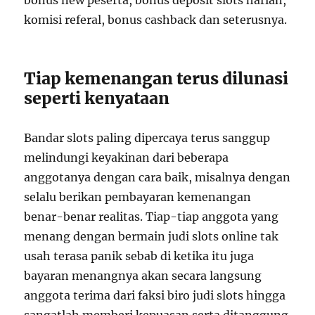
bonus new peserta, bonus deposit slots harian,
komisi referal, bonus cashback dan seterusnya.
Tiap kemenangan terus dilunasi
seperti kenyataan
Bandar slots paling dipercaya terus sanggup
melindungi keyakinan dari beberapa
anggotanya dengan cara baik, misalnya dengan
selalu berikan pembayaran kemenangan
benar-benar realitas. Tiap-tiap anggota yang
menang dengan bermain judi slots online tak
usah terasa panik sebab di ketika itu juga
bayaran menangnya akan secara langsung
anggota terima dari faksi biro judi slots hingga