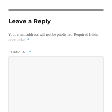
Leave a Reply
Your email address will not be published.
Required fields
are marked
*
COMMENT
*