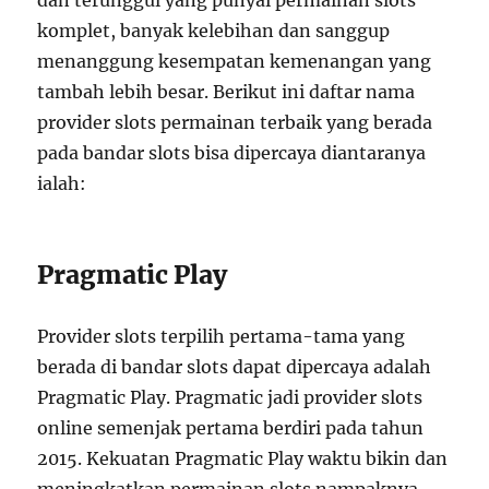
dan terunggul yang punyai permainan slots
komplet, banyak kelebihan dan sanggup
menanggung kesempatan kemenangan yang
tambah lebih besar. Berikut ini daftar nama
provider slots permainan terbaik yang berada
pada bandar slots bisa dipercaya diantaranya
ialah:
Pragmatic Play
Provider slots terpilih pertama-tama yang
berada di bandar slots dapat dipercaya adalah
Pragmatic Play. Pragmatic jadi provider slots
online semenjak pertama berdiri pada tahun
2015. Kekuatan Pragmatic Play waktu bikin dan