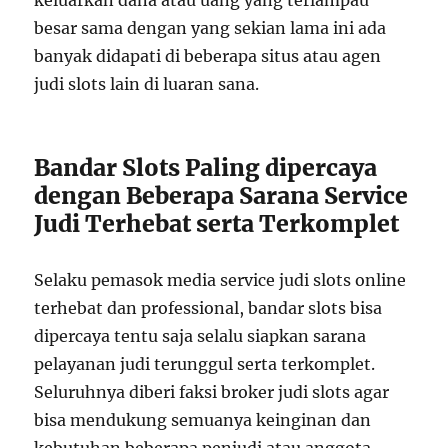
keluarkan dana atau uang yang terlampau
besar sama dengan yang sekian lama ini ada
banyak didapati di beberapa situs atau agen
judi slots lain di luaran sana.
Bandar Slots Paling dipercaya
dengan Beberapa Sarana Service
Judi Terhebat serta Terkomplet
Selaku pemasok media service judi slots online
terhebat dan professional, bandar slots bisa
dipercaya tentu saja selalu siapkan sarana
pelayanan judi terunggul serta terkomplet.
Seluruhnya diberi faksi broker judi slots agar
bisa mendukung semuanya keinginan dan