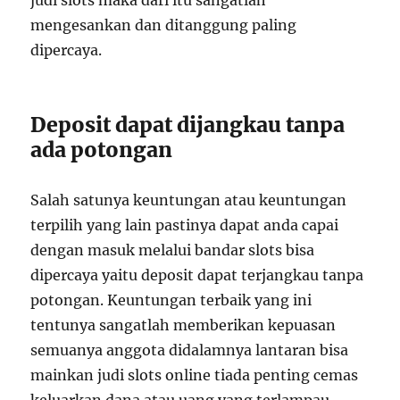
judi slots maka dari itu sangatlah
mengesankan dan ditanggung paling
dipercaya.
Deposit dapat dijangkau tanpa
ada potongan
Salah satunya keuntungan atau keuntungan
terpilih yang lain pastinya dapat anda capai
dengan masuk melalui bandar slots bisa
dipercaya yaitu deposit dapat terjangkau tanpa
potongan. Keuntungan terbaik yang ini
tentunya sangatlah memberikan kepuasan
semuanya anggota didalamnya lantaran bisa
mainkan judi slots online tiada penting cemas