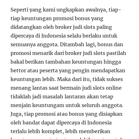
Seperti yang kami ungkapkan awalnya, tiap-
tiap keuntungan promosi bonus yang
didatangkan oleh broker judi slots paling
dipercaya di Indonesia selalu berlaku untuk
semuanya anggota. Ditambah lagi, bonus dan
promosi menarik dari broker judi slots pastilah
bakal berikan tambahan keuntungan hingga
bettor atau peserta yang pengin mendapatkan
keuntungan lebih. Maka dari itu, tidak sukses
menang lantas saat bermain judi slots online
tidaklah jadi masalah lantaran akan tetap
menjain keuntungam untuk seluruh anggota.
Juga, tiap promosi atau bonus yang disiapkan
oleh bandar dapat dipercaya di Indonesia
terlalu lebih komplet, lebih memberikan