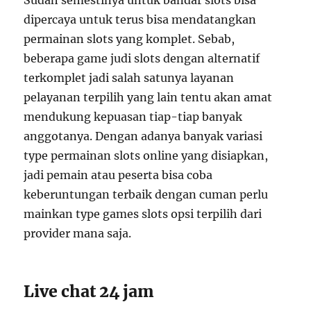
Sudah semestinya untuk bandar slots bisa
dipercaya untuk terus bisa mendatangkan
permainan slots yang komplet. Sebab,
beberapa game judi slots dengan alternatif
terkomplet jadi salah satunya layanan
pelayanan terpilih yang lain tentu akan amat
mendukung kepuasan tiap-tiap banyak
anggotanya. Dengan adanya banyak variasi
type permainan slots online yang disiapkan,
jadi pemain atau peserta bisa coba
keberuntungan terbaik dengan cuman perlu
mainkan type games slots opsi terpilih dari
provider mana saja.
Live chat 24 jam