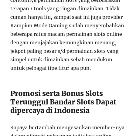
contohnya permainan slots yang berbasiskan
terapan / tools yang ringan dimainkan. Tidak
cuman hanya itu, sampai saat ini juga provider
Kampiun Mode Gaming sudah menyembahkan
beberapa ratus macam permainan slots online
dengan menjajakan kemungkinan menang,
jekpot paling besar s/d permainan slots yang
simpel untuk dimainkan sebab mendukun
untuk pelbagai tipe fitur apa pun.
Promosi serta Bonus Slots
Terunggul Bandar Slots Dapat
dipercaya di Indonesia
Supaya bertambah mengesankan member-nya