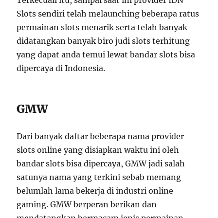
Terkecuali itu, sampai saat ini provider IDN
Slots sendiri telah melaunching beberapa ratus
permainan slots menarik serta telah banyak
didatangkan banyak biro judi slots terhitung
yang dapat anda temui lewat bandar slots bisa
dipercaya di Indonesia.
GMW
Dari banyak daftar beberapa nama provider
slots online yang disiapkan waktu ini oleh
bandar slots bisa dipercaya, GMW jadi salah
satunya nama yang terkini sebab memang
belumlah lama bekerja di industri online
gaming. GMW berperan berikan dan