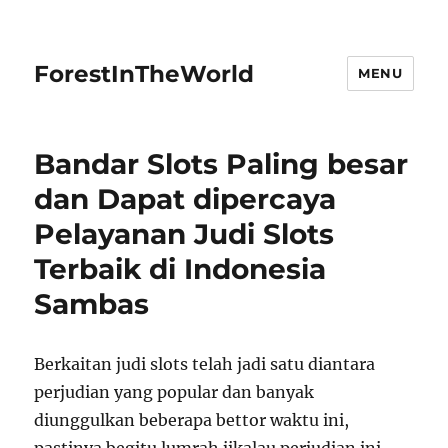
ForestInTheWorld
MENU
Bandar Slots Paling besar
dan Dapat dipercaya
Pelayanan Judi Slots
Terbaik di Indonesia
Sambas
Berkaitan judi slots telah jadi satu diantara
perjudian yang popular dan banyak
diunggulkan beberapa bettor waktu ini,