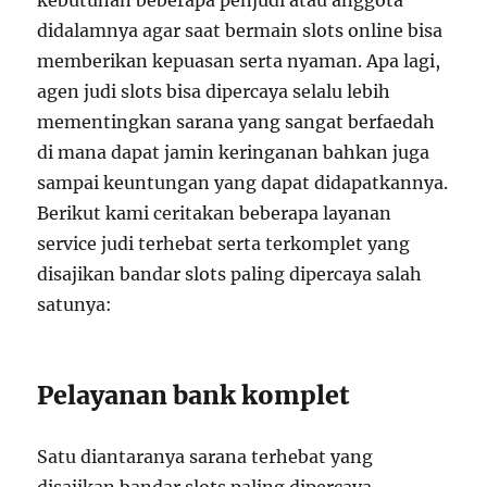
kebutuhan beberapa penjudi atau anggota
didalamnya agar saat bermain slots online bisa
memberikan kepuasan serta nyaman. Apa lagi,
agen judi slots bisa dipercaya selalu lebih
mementingkan sarana yang sangat berfaedah
di mana dapat jamin keringanan bahkan juga
sampai keuntungan yang dapat didapatkannya.
Berikut kami ceritakan beberapa layanan
service judi terhebat serta terkomplet yang
disajikan bandar slots paling dipercaya salah
satunya:
Pelayanan bank komplet
Satu diantaranya sarana terhebat yang