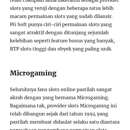
telah cukuplah lama diketahui sebagai provider
slots yang teruji dengan beberapa ratus lebih
macam permainan slots yang sudah dilansir.
PG Soft punya ciri-ciri permainan slots yang
sangat atraktif dengan ditunjang sejumlah
kelebihan seperti feature bonus yang banyak,
RTP slots tinggi dan obyek yang paling unik.
Microgaming
Seluruhnya fans slots online pastilah sangat
akrab dengan yang bernama Microgaming.
Bagaimana tak, provider slots Microgamng ini
telah dibangun sejak dari tahun 1994 yang
pastilah membuat didaulat selaku satu diantara