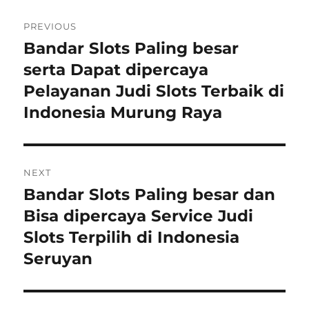
Post
PREVIOUS
navigation
Bandar Slots Paling besar
Previous
post:
serta Dapat dipercaya
Pelayanan Judi Slots Terbaik di
Indonesia Murung Raya
NEXT
Bandar Slots Paling besar dan
Next
post:
Bisa dipercaya Service Judi
Slots Terpilih di Indonesia
Seruyan