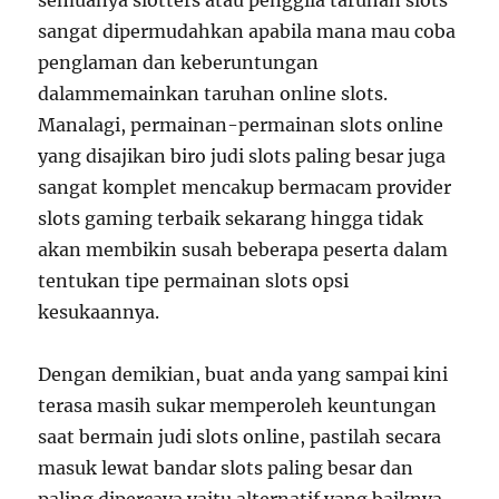
semuanya slotters atau penggila taruhan slots
sangat dipermudahkan apabila mana mau coba
penglaman dan keberuntungan
dalammemainkan taruhan online slots.
Manalagi, permainan-permainan slots online
yang disajikan biro judi slots paling besar juga
sangat komplet mencakup bermacam provider
slots gaming terbaik sekarang hingga tidak
akan membikin susah beberapa peserta dalam
tentukan tipe permainan slots opsi
kesukaannya.
Dengan demikian, buat anda yang sampai kini
terasa masih sukar memperoleh keuntungan
saat bermain judi slots online, pastilah secara
masuk lewat bandar slots paling besar dan