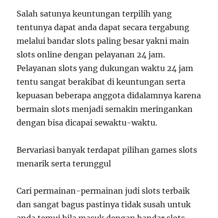
Salah satunya keuntungan terpilih yang
tentunya dapat anda dapat secara tergabung
melalui bandar slots paling besar yakni main
slots online dengan pelayanan 24 jam.
Pelayanan slots yang dukungan waktu 24 jam
tentu sangat berakibat di keuntungan serta
kepuasan beberapa anggota didalamnya karena
bermain slots menjadi semakin meringankan
dengan bisa dicapai sewaktu-waktu.
Bervariasi banyak terdapat pilihan games slots
menarik serta terunggul
Cari permainan-permainan judi slots terbaik
dan sangat bagus pastinya tidak susah untuk