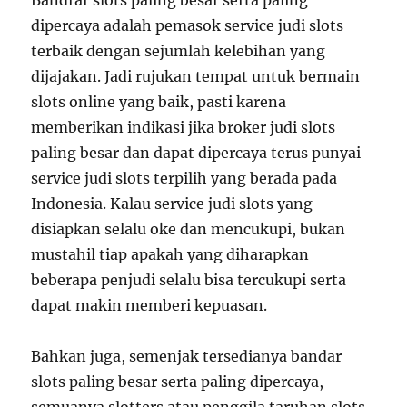
Bandrar slots paling besar serta paling
dipercaya adalah pemasok service judi slots
terbaik dengan sejumlah kelebihan yang
dijajakan. Jadi rujukan tempat untuk bermain
slots online yang baik, pasti karena
memberikan indikasi jika broker judi slots
paling besar dan dapat dipercaya terus punyai
service judi slots terpilih yang berada pada
Indonesia. Kalau service judi slots yang
disiapkan selalu oke dan mencukupi, bukan
mustahil tiap apakah yang diharapkan
beberapa penjudi selalu bisa tercukupi serta
dapat makin memberi kepuasan.
Bahkan juga, semenjak tersedianya bandar
slots paling besar serta paling dipercaya,