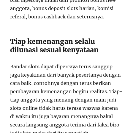
bisa dipercaya mulai dari promosi bonus new
anggota, bonus deposit slots harian, komisi
referal, bonus cashback dan seterusnya.
Tiap kemenangan selalu
dilunasi sesuai kenyataan
Bandar slots dapat dipercaya terus sanggup
jaga keyakinan dari banyak pesertanya dengan
cara baik, contohnya dengan terus berikan
pembayaran kemenangan begitu realitas. Tiap-
tiap anggota yang menang dengan main judi
slots online tidak harus terasa waswas karena
di waktu itu juga bayaran menangnya bakal
secara langsung anggota terima dari faksi biro