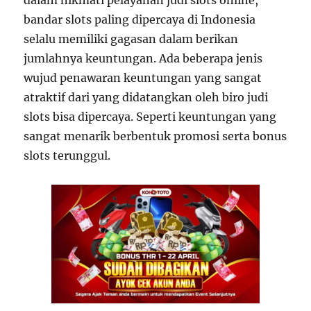
dalam nikmati pelayanan judi slots online,
bandar slots paling dipercaya di Indonesia
selalu memiliki gagasan dalam berikan
jumlahnya keuntungan. Ada beberapa jenis
wujud penawaran keuntungan yang sangat
atraktif dari yang didatangkan oleh biro judi
slots bisa dipercaya. Seperti keuntungan yang
sangat menarik berbentuk promosi serta bonus
slots terunggul.