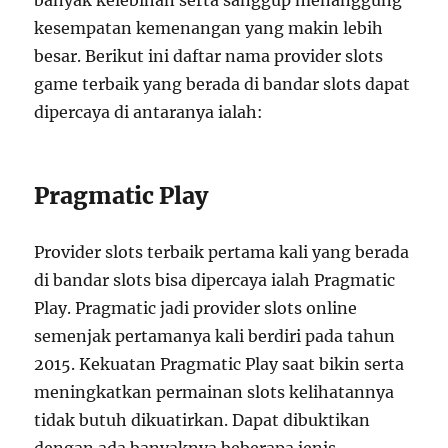
banyak kelebihan serta sanggup menanggung
kesempatan kemenangan yang makin lebih
besar. Berikut ini daftar nama provider slots
game terbaik yang berada di bandar slots dapat
dipercaya di antaranya ialah:
Pragmatic Play
Provider slots terbaik pertama kali yang berada
di bandar slots bisa dipercaya ialah Pragmatic
Play. Pragmatic jadi provider slots online
semenjak pertamanya kali berdiri pada tahun
2015. Kekuatan Pragmatic Play saat bikin serta
meningkatkan permainan slots kelihatannya
tidak butuh dikuatirkan. Dapat dibuktikan