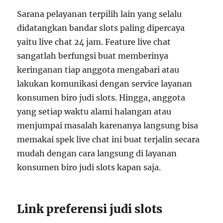
Sarana pelayanan terpilih lain yang selalu
didatangkan bandar slots paling dipercaya
yaitu live chat 24 jam. Feature live chat
sangatlah berfungsi buat memberinya
keringanan tiap anggota mengabari atau
lakukan komunikasi dengan service layanan
konsumen biro judi slots. Hingga, anggota
yang setiap waktu alami halangan atau
menjumpai masalah karenanya langsung bisa
memakai spek live chat ini buat terjalin secara
mudah dengan cara langsung di layanan
konsumen biro judi slots kapan saja.
Link preferensi judi slots