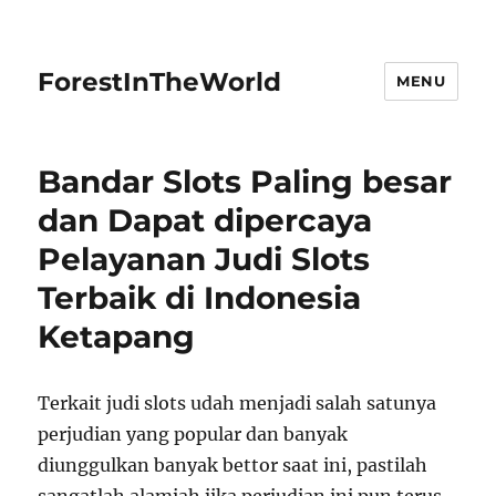
ForestInTheWorld
MENU
Bandar Slots Paling besar
dan Dapat dipercaya
Pelayanan Judi Slots
Terbaik di Indonesia
Ketapang
Terkait judi slots udah menjadi salah satunya
perjudian yang popular dan banyak
diunggulkan banyak bettor saat ini, pastilah