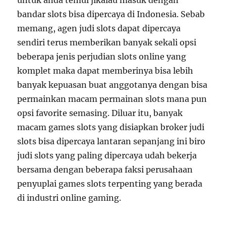
untuk anda temui jikalau masuk dengan
bandar slots bisa dipercaya di Indonesia. Sebab
memang, agen judi slots dapat dipercaya
sendiri terus memberikan banyak sekali opsi
beberapa jenis perjudian slots online yang
komplet maka dapat memberinya bisa lebih
banyak kepuasan buat anggotanya dengan bisa
permainkan macam permainan slots mana pun
opsi favorite semasing. Diluar itu, banyak
macam games slots yang disiapkan broker judi
slots bisa dipercaya lantaran sepanjang ini biro
judi slots yang paling dipercaya udah bekerja
bersama dengan beberapa faksi perusahaan
penyuplai games slots terpenting yang berada
di industri online gaming.