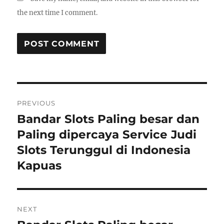
the next time I comment.
Post
PREVIOUS
navigation
Bandar Slots Paling besar dan
Previous
post:
Paling dipercaya Service Judi
Slots Terunggul di Indonesia
Kapuas
NEXT