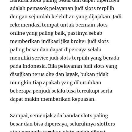
Bandrar slots paling besar dan dapat dipercaya
adalah pemasok pelayanan judi slots terpilih
dengan sejumlah kelebihan yang dijajakan. Jadi
rekomendasi tempat untuk bermain slots
online yang paling baik, pastinya sebab
memberikan indikasi jika broker judi slots
paling besar dan dapat dipercaya selalu
memiliki service judi slots terpilih yang berada
pada Indonesia. Bila pelayanan judi slots yang
disajikan terus oke dan layak, bukan tidak
mungkin tiap apakah yang dibutuhkan
beberapa penjudi selalu bisa tercukupi serta
dapat makin memberikan kepuasan.
Sampai, semenjak ada bandar slots paling
besar dan bisa dipercaya, seluruhnya slotters