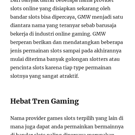
Dari banyak daftar beberapa nama provider
slots online yang disiapkan sekarang oleh
bandar slots bisa dipercaya, GMW menjadi satu
diantara nama yang teranyar sebab barusaja
bekerja di industri online gaming. GMW
berperan berikan dan mendatangkan beberapa
jenis permainan slots sampai pada akhirannya
mulai diterima banyak golongan slotters atau
pencinta slots karena tiap type permainan
slotnya yang sangat atraktif.
Hebat Tren Gaming
Nama provider games slots terpilih yang lain di
mana juga dapat anda permainkan bermainnya