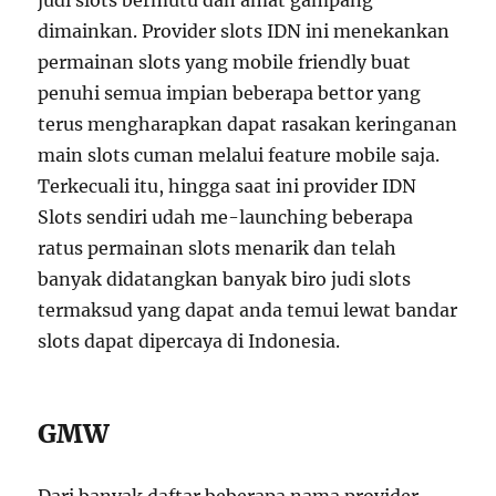
judi slots bermutu dan amat gampang
dimainkan. Provider slots IDN ini menekankan
permainan slots yang mobile friendly buat
penuhi semua impian beberapa bettor yang
terus mengharapkan dapat rasakan keringanan
main slots cuman melalui feature mobile saja.
Terkecuali itu, hingga saat ini provider IDN
Slots sendiri udah me-launching beberapa
ratus permainan slots menarik dan telah
banyak didatangkan banyak biro judi slots
termaksud yang dapat anda temui lewat bandar
slots dapat dipercaya di Indonesia.
GMW