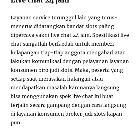
Layanan service terunggul lain yang terus-
menerus didatangkan bandar slots paling
dipercaya yakni live chat 24 jam. Spesifikasi live
chat sangatlah berfaedah untuk memberi
kelapangan tiap-tiap anggota mengabari atau
lakukan komunikasi dengan pelayanan layanan
konsumen biro judi slots. Maka, peserta yang
setiap saat merasakan halangan atau
mendapatkan masalah karenanya langsung
bisa menggunakan spek live chat ini buat
terjalin secara gampang dengan cara langsung
di layanan konsumen broker judi slots kapan
pun.