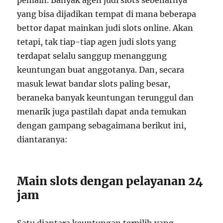
pemain. Banyak agen judi slots sebenarnya
yang bisa dijadikan tempat di mana beberapa
bettor dapat mainkan judi slots online. Akan
tetapi, tak tiap-tiap agen judi slots yang
terdapat selalu sanggup menanggung
keuntungan buat anggotanya. Dan, secara
masuk lewat bandar slots paling besar,
beraneka banyak keuntungan terunggul dan
menarik juga pastilah dapat anda temukan
dengan gampang sebagaimana berikut ini,
diantaranya:
Main slots dengan pelayanan 24
jam