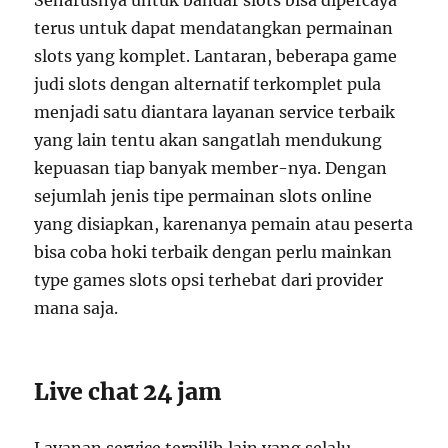
Seharusnya untuk bandar slots bisa dipercaya
terus untuk dapat mendatangkan permainan
slots yang komplet. Lantaran, beberapa game
judi slots dengan alternatif terkomplet pula
menjadi satu diantara layanan service terbaik
yang lain tentu akan sangatlah mendukung
kepuasan tiap banyak member-nya. Dengan
sejumlah jenis tipe permainan slots online
yang disiapkan, karenanya pemain atau peserta
bisa coba hoki terbaik dengan perlu mainkan
type games slots opsi terhebat dari provider
mana saja.
Live chat 24 jam