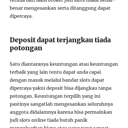
terima dari faksi broker judi slots maka benar-
benar mengesankan serta ditanggung dapat
dipercaya.
Deposit dapat terjangkau tiada
potongan
Satu diantaranya keuntungan atau keuntungan
terbaik yang lain tentu dapat anda capai
dengan masuk melalui bandar slots dapat
dipercaya yakni deposit bisa dijangkau tanpa
potongan. Keuntungan terpilih yang ini
pastinya sangatlah mengesankan seluruhnya
anggota didalamnya karena bisa permainkan
judi slots online tiada butuh panik