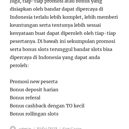
Juga, tiap-tiap promosi atau bonus yang
disiapkan oleh bandar dapat dipercaya di
Indonesia terlalu lebih komplet, lebih memberi
keuntungan serta tentunya lebih sesuai
kenyataan buat dapat diperoleh oleh tiap-tiap
pesertanya. Di bawah ini sekumpulan promosi
serta bonus slots terunggul bandar slots bisa
dipercaya di Indonesia yang dapat anda
peroleh:
Promosi new peserta
Bonus deposit harian
Bonus referal
Bonus cashback dengan TO kecil
Bonus rollingan slots
Author
Posted
Categories
admin
30/04/2023
Slot Gacor