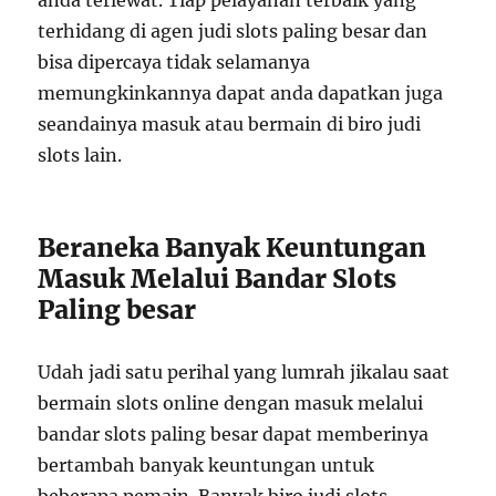
anda terlewat. Tiap pelayanan terbaik yang
terhidang di agen judi slots paling besar dan
bisa dipercaya tidak selamanya
memungkinkannya dapat anda dapatkan juga
seandainya masuk atau bermain di biro judi
slots lain.
Beraneka Banyak Keuntungan
Masuk Melalui Bandar Slots
Paling besar
Udah jadi satu perihal yang lumrah jikalau saat
bermain slots online dengan masuk melalui
bandar slots paling besar dapat memberinya
bertambah banyak keuntungan untuk