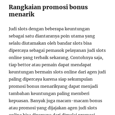
Rangkaian promosi bonus
menarik
Judi slots dengan beberapa keuntungan
sebagai satu diantaranya poin utama yang
selalu diutamakan oleh bandar slots bisa
dipercaya sebagai pemasok pelayanan judi slots
online yang terbaik sekarang. Contohnya saja,
tiap bettor atau pemain dapat mendapat
keuntungan bermain slots online dari agen judi
paling dipercaya karena siap sekumpulan
promosi bonus menarikyang dapat menjadi
tambahan keuntungan paling memberi
kepuasan. Banyak juga macam-macam bonus
atau promosi yang dijajakan agen judi slots