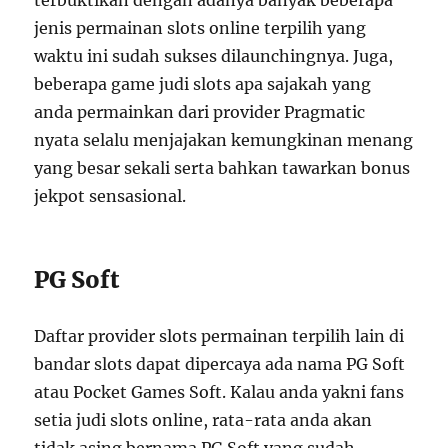
terbuktikan dengan adanya banyak beberapa
jenis permainan slots online terpilih yang
waktu ini sudah sukses dilaunchingnya. Juga,
beberapa game judi slots apa sajakah yang
anda permainkan dari provider Pragmatic
nyata selalu menjajakan kemungkinan menang
yang besar sekali serta bahkan tawarkan bonus
jekpot sensasional.
PG Soft
Daftar provider slots permainan terpilih lain di
bandar slots dapat dipercaya ada nama PG Soft
atau Pocket Games Soft. Kalau anda yakni fans
setia judi slots online, rata-rata anda akan