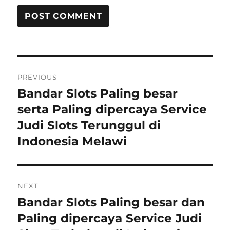
Post
PREVIOUS
navigation
Bandar Slots Paling besar
Previous
post:
serta Paling dipercaya Service
Judi Slots Terunggul di
Indonesia Melawi
NEXT
Bandar Slots Paling besar dan
Next
post:
Paling dipercaya Service Judi