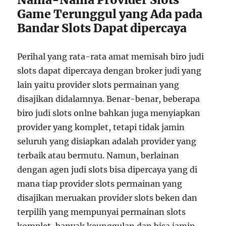
Game Terunggul yang Ada pada
Bandar Slots Dapat dipercaya
Perihal yang rata-rata amat memisah biro judi
slots dapat dipercaya dengan broker judi yang
lain yaitu provider slots permainan yang
disajikan didalamnya. Benar-benar, beberapa
biro judi slots onlne bahkan juga menyiapkan
provider yang komplet, tetapi tidak jamin
seluruh yang disiapkan adalah provider yang
terbaik atau bermutu. Namun, berlainan
dengan agen judi slots bisa dipercaya yang di
mana tiap provider slots permainan yang
disajikan meruakan provider slots beken dan
terpilih yang mempunyai permainan slots