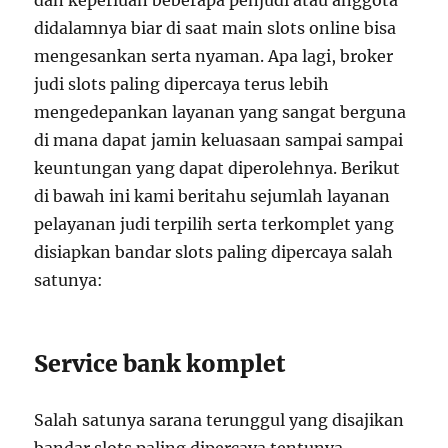
dan keperluan beberapa penjudi atau anggota
didalamnya biar di saat main slots online bisa
mengesankan serta nyaman. Apa lagi, broker
judi slots paling dipercaya terus lebih
mengedepankan layanan yang sangat berguna
di mana dapat jamin keluasaan sampai sampai
keuntungan yang dapat diperolehnya. Berikut
di bawah ini kami beritahu sejumlah layanan
pelayanan judi terpilih serta terkomplet yang
disiapkan bandar slots paling dipercaya salah
satunya:
Service bank komplet
Salah satunya sarana terunggul yang disajikan