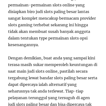
permainan-permainan slots online yang
disiapkan biro judi slots paling besar lantas
sangat komplet mencakup bermacam provider
slots gaming terhebat sekarang ini hingga
tidak akan membuat susah banyak anggota
dalam tentukan type permainan slots opsi
kesenangannya.
Dengan demikian, buat anda yang sampai kini
terasa masih sukar memperoleh keuntungan di
saat main judi slots online, pastilah secara
tergabung lewat bandar slots paling besar serta
dapat dipercaya ialah alternatif yang
seharusnya tak anda terlewat. Tiap-tiap
pelayanan terunggul yang tersuguh di agen
judi slots paling besar dan bisa dipercaya tak