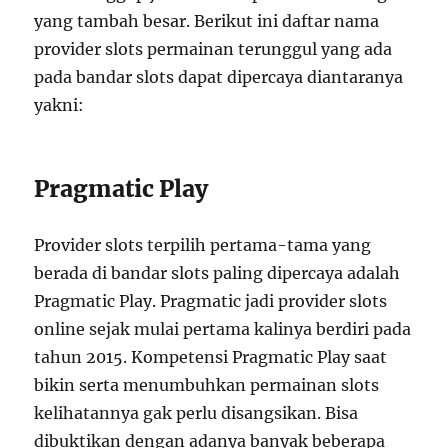
yang tambah besar. Berikut ini daftar nama
provider slots permainan terunggul yang ada
pada bandar slots dapat dipercaya diantaranya
yakni:
Pragmatic Play
Provider slots terpilih pertama-tama yang
berada di bandar slots paling dipercaya adalah
Pragmatic Play. Pragmatic jadi provider slots
online sejak mulai pertama kalinya berdiri pada
tahun 2015. Kompetensi Pragmatic Play saat
bikin serta menumbuhkan permainan slots
kelihatannya gak perlu disangsikan. Bisa
dibuktikan dengan adanya banyak beberapa