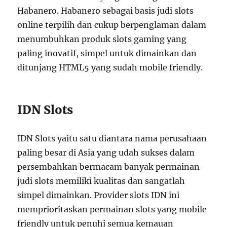
Habanero. Habanero sebagai basis judi slots
online terpilih dan cukup berpenglaman dalam
menumbuhkan produk slots gaming yang
paling inovatif, simpel untuk dimainkan dan
ditunjang HTML5 yang sudah mobile friendly.
IDN Slots
IDN Slots yaitu satu diantara nama perusahaan
paling besar di Asia yang udah sukses dalam
persembahkan bermacam banyak permainan
judi slots memiliki kualitas dan sangatlah
simpel dimainkan. Provider slots IDN ini
memprioritaskan permainan slots yang mobile
friendly untuk penuhi semua kemauan