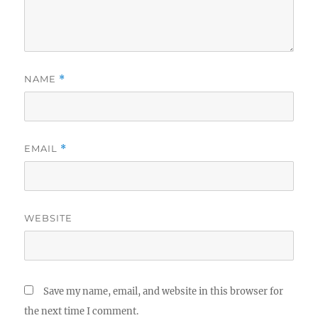
NAME
*
EMAIL
*
WEBSITE
Save my name, email, and website in this browser for
the next time I comment.