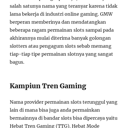
salah satunya nama yang teranyar karena tidak
lama bekerja di industri online gaming. GMW
berperan memberinya dan mendatangkan
beberapa ragam permainan slots sampai pada
akhirannya mulai diterima banyak golongan
slotters atau pengagum slots sebab memang
tiap-tiap tipe permainan slotnya yang sangat
bagus.
Kampiun Tren Gaming
Nama provider permainan slots terunggul yang
lain di mana bisa juga anda permainkan
bermainnya di bandar slots bisa dipercaya yaitu
Hebat Tren Gaming (TTG). Hebat Mode