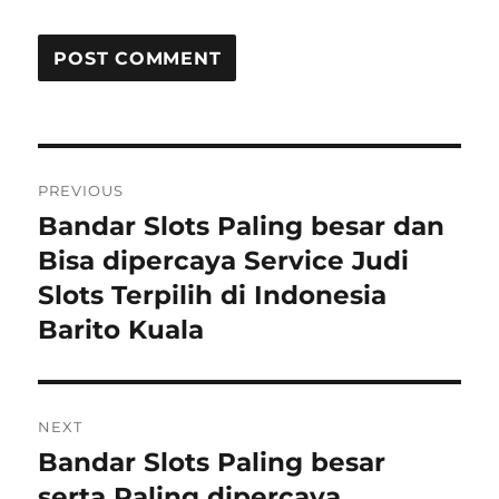
Post
PREVIOUS
navigation
Bandar Slots Paling besar dan
Previous
post:
Bisa dipercaya Service Judi
Slots Terpilih di Indonesia
Barito Kuala
NEXT
Bandar Slots Paling besar
Next
post:
serta Paling dipercaya