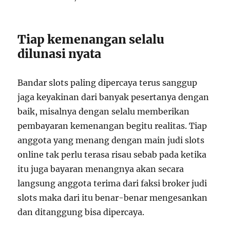
Tiap kemenangan selalu
dilunasi nyata
Bandar slots paling dipercaya terus sanggup
jaga keyakinan dari banyak pesertanya dengan
baik, misalnya dengan selalu memberikan
pembayaran kemenangan begitu realitas. Tiap
anggota yang menang dengan main judi slots
online tak perlu terasa risau sebab pada ketika
itu juga bayaran menangnya akan secara
langsung anggota terima dari faksi broker judi
slots maka dari itu benar-benar mengesankan
dan ditanggung bisa dipercaya.