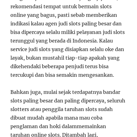
rekomendasi tempat untuk bermain slots
online yang bagus, pasti sebab memberikan
indikasi kalau agen judi slots paling besar dan
bisa dipercaya selalu miliki pelayanan judi slots
terunggul yang berada di Indonesia. Kalau
service judi slots yang disiapkan selalu oke dan
layak, bukan mustahil tiap-tiap apakah yang
dikehendaki beberapa penjudi terus bisa
tercukupi dan bisa semakin mengesankan.
Bahkan juga, mulai sejak terdapatnya bandar
slots paling besar dan paling dipercaya, seluruh
slotters atau penggila taruhan slots sudah
dibuat mudah apabila mana mau coba
penglaman dan hoki dalammemainkan
taruhan online slots. Ditambah lagi,