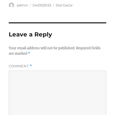
Author
Posted
Categories
admin
04/05/2023
Slot Gacor
on
Leave a Reply
Your email address will not be published.
Required fields
are marked
*
COMMENT
*