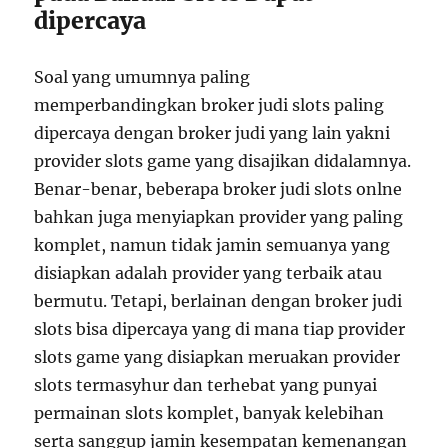
dipercaya
Soal yang umumnya paling
memperbandingkan broker judi slots paling
dipercaya dengan broker judi yang lain yakni
provider slots game yang disajikan didalamnya.
Benar-benar, beberapa broker judi slots onlne
bahkan juga menyiapkan provider yang paling
komplet, namun tidak jamin semuanya yang
disiapkan adalah provider yang terbaik atau
bermutu. Tetapi, berlainan dengan broker judi
slots bisa dipercaya yang di mana tiap provider
slots game yang disiapkan meruakan provider
slots termasyhur dan terhebat yang punyai
permainan slots komplet, banyak kelebihan
serta sanggup jamin kesempatan kemenangan