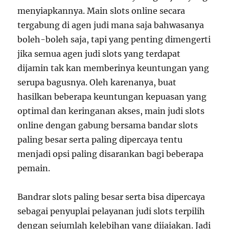
menyiapkannya. Main slots online secara
tergabung di agen judi mana saja bahwasanya
boleh-boleh saja, tapi yang penting dimengerti
jika semua agen judi slots yang terdapat
dijamin tak kan memberinya keuntungan yang
serupa bagusnya. Oleh karenanya, buat
hasilkan beberapa keuntungan kepuasan yang
optimal dan keringanan akses, main judi slots
online dengan gabung bersama bandar slots
paling besar serta paling dipercaya tentu
menjadi opsi paling disarankan bagi beberapa
pemain.
Bandrar slots paling besar serta bisa dipercaya
sebagai penyuplai pelayanan judi slots terpilih
dengan sejumlah kelebihan yang dijajakan. Jadi