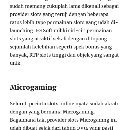
sudah memang cukuplah lama dikenali sebagai
provider slots yang teruji dengan beberapa
ratus lebih type permainan slots yang udah di-
launching. PG Soft miliki ciri-ciri permainan
slots yang atraktif sekali dengan ditopang
sejumlah kelebihan seperti spek bonus yang
banyak, RTP slots tinggi dan objek yang sangat
unik.
Microgaming
Seluruh pecinta slots online nyata sudah akrab
dengan yang bernama Microgaming.
Bagaimana tak, provider slots Microgamng ini
udah dibuat sejak dari tahun 1994 yang pasti