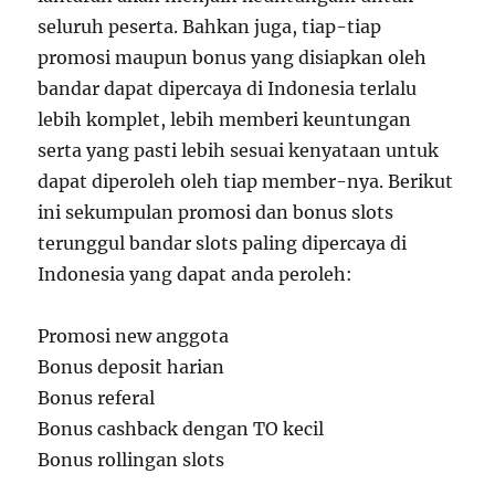
seluruh peserta. Bahkan juga, tiap-tiap
promosi maupun bonus yang disiapkan oleh
bandar dapat dipercaya di Indonesia terlalu
lebih komplet, lebih memberi keuntungan
serta yang pasti lebih sesuai kenyataan untuk
dapat diperoleh oleh tiap member-nya. Berikut
ini sekumpulan promosi dan bonus slots
terunggul bandar slots paling dipercaya di
Indonesia yang dapat anda peroleh:
Promosi new anggota
Bonus deposit harian
Bonus referal
Bonus cashback dengan TO kecil
Bonus rollingan slots