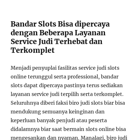
Bandar Slots Bisa dipercaya
dengan Beberapa Layanan
Service Judi Terhebat dan
Terkomplet
Menjadi penyuplai fasilitas service judi slots
online terunggul serta professional, bandar
slots dapat dipercaya pastinya terus sediakan
layanan service judi terpilih serta terkomplet.
Seluruhnya diberi faksi biro judi slots biar bisa
mendukung semuanya keinginan dan
keperluan banyak penjudi atau peserta
didalamnya biar saat bermain slots online bisa
mengesankan dan nyaman. Manalagi, biro judi