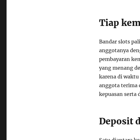
Tiap kem
Bandar slots pal
anggotanya den
pembayaran kem
yang menang den
karena di waktu
anggota terima d
kepuasan serta 
Deposit 