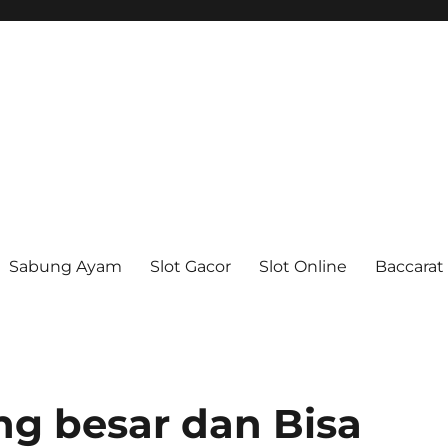
Sabung Ayam
Slot Gacor
Slot Online
Baccarat
ng besar dan Bisa