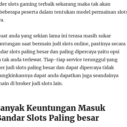
er slots gaming terbaik sekarang maka tak akan
eberapa peserta dalam tentukan model permainan slot
a.
buat anda yang sekian lama ini terasa masih sukar
tungan saat bermain judi slots online, pastinya secara
ar slots paling besar dan paling dipercaya yaitu opsi
tak anda terlewat. Tiap-tiap service terunggul yang
er judi slots paling besar dan dapat dipercaya tidak
ngkinkannya dapat anda dapatkan juga seandainya
in di broker judi slots lain.
Banyak Keuntungan Masuk
andar Slots Paling besar