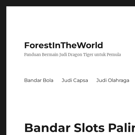
ForestInTheWorld
Panduan Bermain Judi Dragon Tiger untuk Pemula
Bandar Bola
Judi Capsa
Judi Olahraga
Bandar Slots Pali