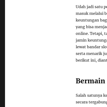
Udah jadi satu p
masuk melalui b
keuntungan bagi
yang bisa menja
online. Tetapi, t
jamin keuntunga
lewat bandar slo
serta menarik j
berikut ini, dia
Bermain 
Salah satunya k
secara tergabung