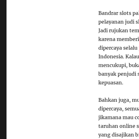
Bandrar slots pa
pelayanan judi s
Jadi rujukan tem
karena memberika
dipercaya selalu
Indonesia. Kalau
mencukupi, buka
banyak penjudi 
kepuasan.
Bahkan juga, mul
dipercaya, semu
jikamana mau c
taruhan online 
yang disajikan b