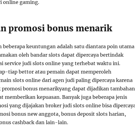
i online gaming.
n promosi bonus menarik
an beberapa keuntungan adalah satu diantara poin utama
tamakan oleh bandar slots dapat dipercaya bertindak
i service judi slots online yang terhebat waktu ini.
tiap-tiap bettor atau pemain dapat memperoleh
in slots online dari agen judi paling dipercaya karena
k promosi bonus menarikyang dapat dijadikan tambahan
t memberikan kepuasan. Banyak juga beberapa jenis
si yang dijajakan broker judi slots online bisa dipercay
omosi bonus new anggota, bonus deposit slots harian,
bonus cashback dan lain-lain.