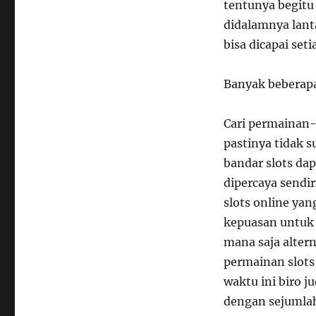
tentunya begitu
didalamnya lan
bisa dicapai set
Banyak beberapa
Cari permainan-p
pastinya tidak 
bandar slots dap
dipercaya sendi
slots online ya
kepuasan untuk 
mana saja altern
permainan slots 
waktu ini biro j
dengan sejumlah