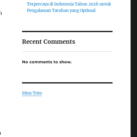
Terpercaya di Indonesia Tahun 2026 untuk
Pengalaman Taruhan yang Optimal
n
Recent Comments
No comments to show.
Situs Toto
n