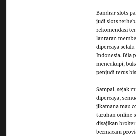
Bandrar slots pa
judi slots terhe
rekomendasi tem
lantaran memberi
dipercaya selalu
Indonesia. Bila 
mencukupi, buka
penjudi terus b
Sampai, sejak mu
dipercaya, semu
jikamana mau c
taruhan online s
disajikan broker
bermacam provid