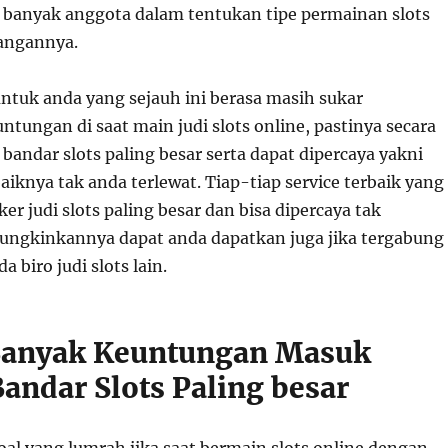
banyak anggota dalam tentukan tipe permainan slots
nangannya.
untuk anda yang sejauh ini berasa masih sukar
tungan di saat main judi slots online, pastinya secara
bandar slots paling besar serta dapat dipercaya yakni
baiknya tak anda terlewat. Tiap-tiap service terbaik yang
ker judi slots paling besar dan bisa dipercaya tak
ngkinkannya dapat anda dapatkan juga jika tergabung
 biro judi slots lain.
Banyak Keuntungan Masuk
andar Slots Paling besar