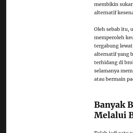
membikin sukar 
alternatif kese
Oleh sebab itu, 
memperoleh keun
tergabung lewat 
alternatif yang 
terhidang di bro
selamanya memu
atau bermain pada
Banyak 
Melalui B