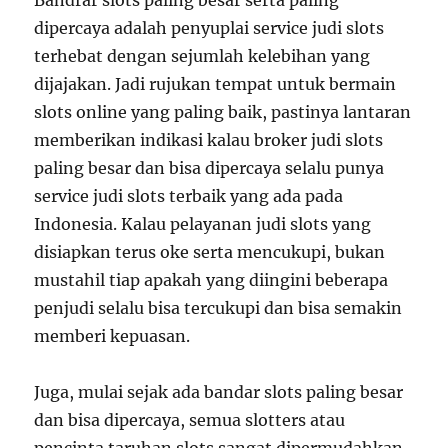
Bandrar slots paling besar serta paling
dipercaya adalah penyuplai service judi slots
terhebat dengan sejumlah kelebihan yang
dijajakan. Jadi rujukan tempat untuk bermain
slots online yang paling baik, pastinya lantaran
memberikan indikasi kalau broker judi slots
paling besar dan bisa dipercaya selalu punya
service judi slots terbaik yang ada pada
Indonesia. Kalau pelayanan judi slots yang
disiapkan terus oke serta mencukupi, bukan
mustahil tiap apakah yang diingini beberapa
penjudi selalu bisa tercukupi dan bisa semakin
memberi kepuasan.
Juga, mulai sejak ada bandar slots paling besar
dan bisa dipercaya, semua slotters atau