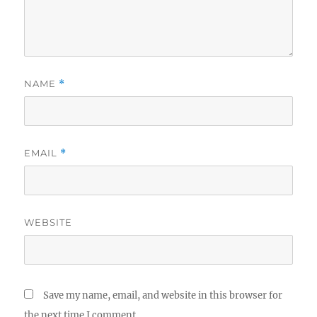
NAME
*
EMAIL
*
WEBSITE
Save my name, email, and website in this browser for
the next time I comment.