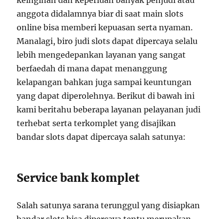
keinginan dan keperluan banyak penjudi atau
anggota didalamnya biar di saat main slots
online bisa memberi kepuasan serta nyaman.
Manalagi, biro judi slots dapat dipercaya selalu
lebih mengedepankan layanan yang sangat
berfaedah di mana dapat menanggung
kelapangan bahkan juga sampai keuntungan
yang dapat diperolehnya. Berikut di bawah ini
kami beritahu beberapa layanan pelayanan judi
terhebat serta terkomplet yang disajikan
bandar slots dapat dipercaya salah satunya:
Service bank komplet
Salah satunya sarana terunggul yang disiapkan