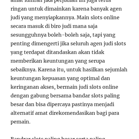
amat lumrah jika perjudian ini juga terus
ringan untuk dimainkan karena banyak agen
judi yang menyiapkannya. Main slots online
secara masuk di biro judi mana saja
sesungguhnya boleh-boleh saja, tapi yang
penting dimengerti jika seluruh agen judi slots
yang terdapat ditandaskan akan tidak
memberikan keuntungan yang serupa
sebaiknya. Karena itu, untuk hasilkan sejumlah
keuntungan kepuasan yang optimal dan
keringanan akses, bermain judi slots online
dengan gabung bersama bandar slots paling
besar dan bisa dipercaya pastinya menjadi
alternatif amat direkomendasikan bagi para
pemain.