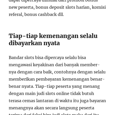
dapat dipercaya dimulai dari promosi bonus
new peserta, bonus deposit slots harian, komisi
referal, bonus cashback dll.
Tiap-tiap kemenangan selalu
dibayarkan nyata
Bandar slots bisa dipercaya selalu bisa
mengawasi keyakinan dari banyak member-
nya dengan cara baik, contohnya dengan selalu
memberikan pembayaran kemenangan benar-
benar nyata. Tiap-tiap peserta yang menang
dengan main judi slots online tidak butuh
terasa cemas lantaran di waktu itu juga bayaran
menangnya akan secara langsung peserta