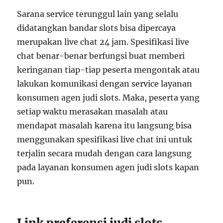
Sarana service terunggul lain yang selalu
didatangkan bandar slots bisa dipercaya
merupakan live chat 24 jam. Spesifikasi live
chat benar-benar berfungsi buat memberi
keringanan tiap-tiap peserta mengontak atau
lakukan komunikasi dengan service layanan
konsumen agen judi slots. Maka, peserta yang
setiap waktu merasakan masalah atau
mendapat masalah karena itu langsung bisa
menggunakan spesifikasi live chat ini untuk
terjalin secara mudah dengan cara langsung
pada layanan konsumen agen judi slots kapan
pun.
Link preferensi judi slots