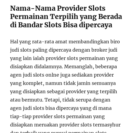
Nama-Nama Provider Slots
Permainan Terpilih yang Berada
di Bandar Slots Bisa dipercaya
Hal yang rata-rata amat membandingkan biro
judi slots paling dipercaya dengan broker judi
yang lain ialah provider slots permainan yang
disiapkan didalamnya. Memanglah, beberapa
agen judi slots onlne juga sediakan provider
yang komplet, namun tidak jamin semuanya
yang disiapkan sebagai provider yang terpilih
atau bermutu. Tetapi, tidak serupa dengan
agen judi slots bisa dipercaya yang di mana
tiap-tiap provider slots permainan yang
disiapkan meruakan provider slots termasyhur