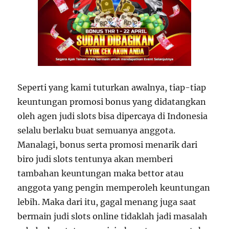
Seperti yang kami tuturkan awalnya, tiap-tiap
keuntungan promosi bonus yang didatangkan
oleh agen judi slots bisa dipercaya di Indonesia
selalu berlaku buat semuanya anggota.
Manalagi, bonus serta promosi menarik dari
biro judi slots tentunya akan memberi
tambahan keuntungan maka bettor atau
anggota yang pengin memperoleh keuntungan
lebih. Maka dari itu, gagal menang juga saat
bermain judi slots online tidaklah jadi masalah