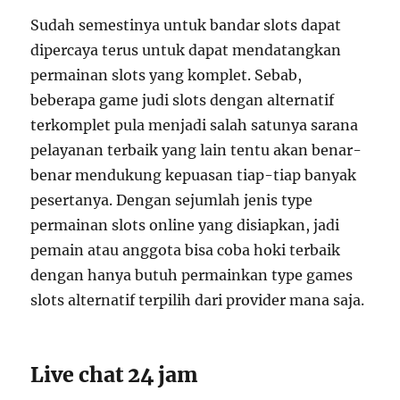
Sudah semestinya untuk bandar slots dapat
dipercaya terus untuk dapat mendatangkan
permainan slots yang komplet. Sebab,
beberapa game judi slots dengan alternatif
terkomplet pula menjadi salah satunya sarana
pelayanan terbaik yang lain tentu akan benar-
benar mendukung kepuasan tiap-tiap banyak
pesertanya. Dengan sejumlah jenis type
permainan slots online yang disiapkan, jadi
pemain atau anggota bisa coba hoki terbaik
dengan hanya butuh permainkan type games
slots alternatif terpilih dari provider mana saja.
Live chat 24 jam