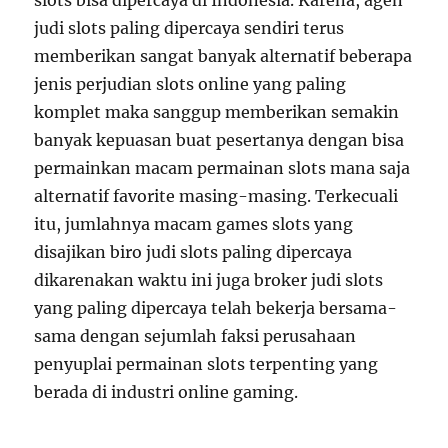
slots bisa dipercaya di Indonesia. Karena, agen
judi slots paling dipercaya sendiri terus
memberikan sangat banyak alternatif beberapa
jenis perjudian slots online yang paling
komplet maka sanggup memberikan semakin
banyak kepuasan buat pesertanya dengan bisa
permainkan macam permainan slots mana saja
alternatif favorite masing-masing. Terkecuali
itu, jumlahnya macam games slots yang
disajikan biro judi slots paling dipercaya
dikarenakan waktu ini juga broker judi slots
yang paling dipercaya telah bekerja bersama-
sama dengan sejumlah faksi perusahaan
penyuplai permainan slots terpenting yang
berada di industri online gaming.