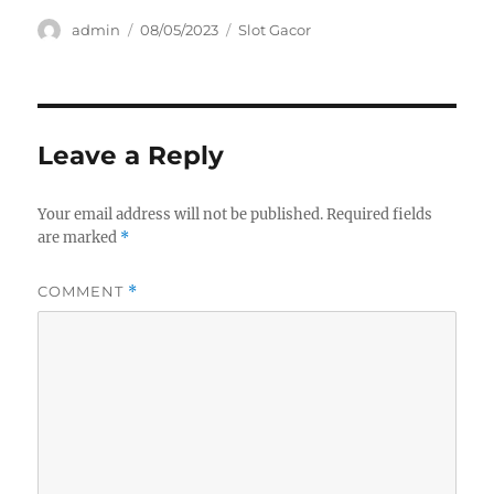
Author
Posted
Categories
admin
08/05/2023
Slot Gacor
on
Leave a Reply
Your email address will not be published.
Required fields
are marked
*
COMMENT
*