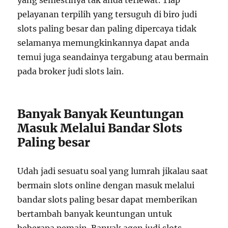
yang semestinya tak anda terlewat. Tiap
pelayanan terpilih yang tersuguh di biro judi
slots paling besar dan paling dipercaya tidak
selamanya memungkinkannya dapat anda
temui juga seandainya tergabung atau bermain
pada broker judi slots lain.
Banyak Banyak Keuntungan
Masuk Melalui Bandar Slots
Paling besar
Udah jadi sesuatu soal yang lumrah jikalau saat
bermain slots online dengan masuk melalui
bandar slots paling besar dapat memberikan
bertambah banyak keuntungan untuk