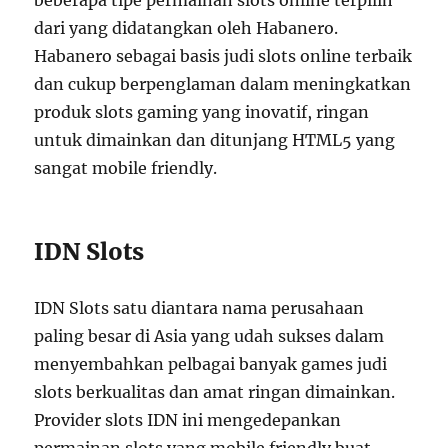
beberapa tipe permainan slots online terpilih
dari yang didatangkan oleh Habanero.
Habanero sebagai basis judi slots online terbaik
dan cukup berpenglaman dalam meningkatkan
produk slots gaming yang inovatif, ringan
untuk dimainkan dan ditunjang HTML5 yang
sangat mobile friendly.
IDN Slots
IDN Slots satu diantara nama perusahaan
paling besar di Asia yang udah sukses dalam
menyembahkan pelbagai banyak games judi
slots berkualitas dan amat ringan dimainkan.
Provider slots IDN ini mengedepankan