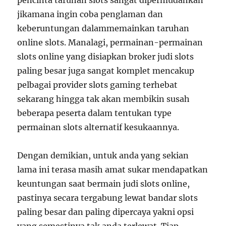
pencinta taruhan slots sangat dipermudahkan
jikamana ingin coba penglaman dan
keberuntungan dalammemainkan taruhan
online slots. Manalagi, permainan-permainan
slots online yang disiapkan broker judi slots
paling besar juga sangat komplet mencakup
pelbagai provider slots gaming terhebat
sekarang hingga tak akan membikin susah
beberapa peserta dalam tentukan type
permainan slots alternatif kesukaannya.
Dengan demikian, untuk anda yang sekian
lama ini terasa masih amat sukar mendapatkan
keuntungan saat bermain judi slots online,
pastinya secara tergabung lewat bandar slots
paling besar dan paling dipercaya yakni opsi