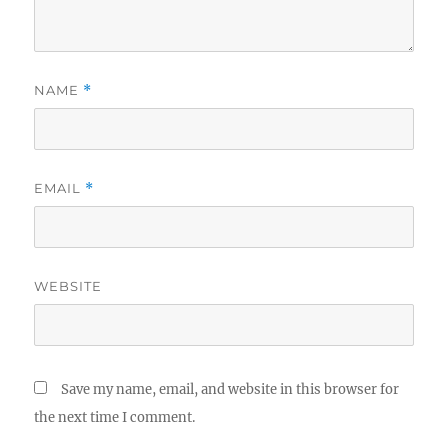
NAME
*
EMAIL
*
WEBSITE
Save my name, email, and website in this browser for
the next time I comment.