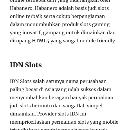
online terhebat dari yang didatangkan oleh
Habanero. Habanero adalah basis judi slots
online terbaik serta cukup berpenglaman
dalam menumbuhkan produk slots gaming
yang inovatif, gampang untuk dimainkan dan
ditopang HTML5 yang sangat mobile friendly.
IDN Slots
IDN Slots salah satunya nama perusahaan
paling besar di Asia yang udah sukses dalam
menyembahkan beragam banyak permainan
judi slots bermutu dan sangatlah simpel
dimainkan. Provider slots IDN ini
memprioritaskan permainan slots yang mobile