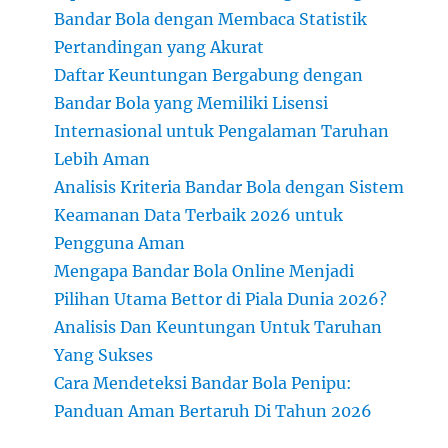
Bandar Bola dengan Membaca Statistik
Pertandingan yang Akurat
Daftar Keuntungan Bergabung dengan
Bandar Bola yang Memiliki Lisensi
Internasional untuk Pengalaman Taruhan
Lebih Aman
Analisis Kriteria Bandar Bola dengan Sistem
Keamanan Data Terbaik 2026 untuk
Pengguna Aman
Mengapa Bandar Bola Online Menjadi
Pilihan Utama Bettor di Piala Dunia 2026?
Analisis Dan Keuntungan Untuk Taruhan
Yang Sukses
Cara Mendeteksi Bandar Bola Penipu:
Panduan Aman Bertaruh Di Tahun 2026