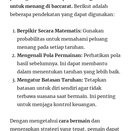
untuk menang di baccarat.
Berikut adalah
beberapa pendekatan yang dapat digunakan:
Berpikir Secara Matematis:
Gunakan
probabilitas untuk memahami peluang
menang pada setiap taruhan.
Mengenali Pola Permainan:
Perhatikan pola
hasil sebelumnya. Ini dapat membantu
dalam menentukan taruhan yang lebih baik.
Mengatur Batasan Taruhan:
Tetapkan
batasan untuk diri sendiri agar tidak
terbawa suasana saat bermain. Ini penting
untuk menjaga kontrol keuangan.
Dengan mengetahui
cara bermain
dan
menerapkan strategi yang tepat, pemain dapat