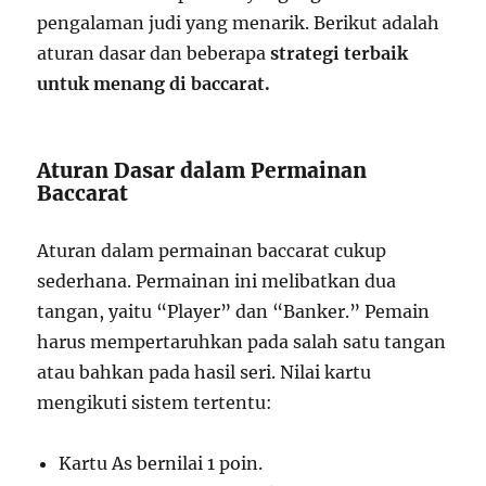
pengalaman judi yang menarik. Berikut adalah
aturan dasar dan beberapa
strategi terbaik
untuk menang di baccarat.
Aturan Dasar dalam Permainan
Baccarat
Aturan dalam permainan baccarat cukup
sederhana. Permainan ini melibatkan dua
tangan, yaitu “Player” dan “Banker.” Pemain
harus mempertaruhkan pada salah satu tangan
atau bahkan pada hasil seri. Nilai kartu
mengikuti sistem tertentu:
Kartu As bernilai 1 poin.