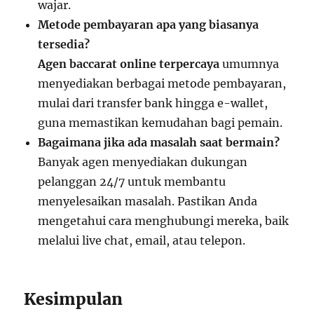
wajar.
Metode pembayaran apa yang biasanya
tersedia?
Agen baccarat online terpercaya
umumnya
menyediakan berbagai metode pembayaran,
mulai dari transfer bank hingga e-wallet,
guna memastikan kemudahan bagi pemain.
Bagaimana jika ada masalah saat bermain?
Banyak agen menyediakan dukungan
pelanggan 24/7 untuk membantu
menyelesaikan masalah. Pastikan Anda
mengetahui cara menghubungi mereka, baik
melalui live chat, email, atau telepon.
Kesimpulan