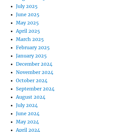
July 2025
June 2025
May 2025
April 2025
March 2025
February 2025
January 2025
December 2024
November 2024
October 2024
September 2024
August 2024
July 2024
June 2024
May 2024
April 2024