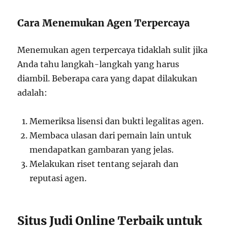
Cara Menemukan Agen Terpercaya
Menemukan agen terpercaya tidaklah sulit jika
Anda tahu langkah-langkah yang harus
diambil. Beberapa cara yang dapat dilakukan
adalah:
Memeriksa lisensi dan bukti legalitas agen.
Membaca ulasan dari pemain lain untuk
mendapatkan gambaran yang jelas.
Melakukan riset tentang sejarah dan
reputasi agen.
Situs Judi Online Terbaik untuk