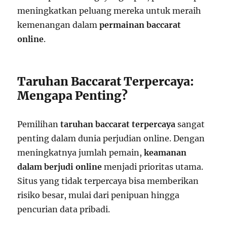
meningkatkan peluang mereka untuk meraih
kemenangan dalam
permainan baccarat
online
.
Taruhan Baccarat Terpercaya:
Mengapa Penting?
Pemilihan
taruhan baccarat terpercaya
sangat
penting dalam dunia perjudian online. Dengan
meningkatnya jumlah pemain,
keamanan
dalam berjudi online
menjadi prioritas utama.
Situs yang tidak terpercaya bisa memberikan
risiko besar, mulai dari penipuan hingga
pencurian data pribadi.