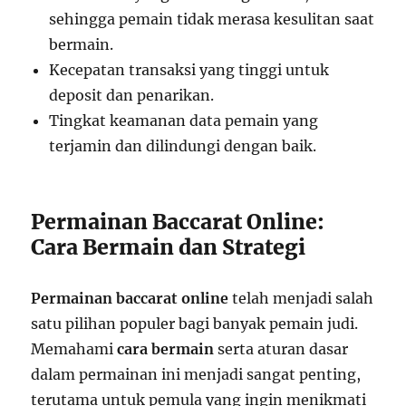
sehingga pemain tidak merasa kesulitan saat
bermain.
Kecepatan transaksi yang tinggi untuk
deposit dan penarikan.
Tingkat keamanan data pemain yang
terjamin dan dilindungi dengan baik.
Permainan Baccarat Online:
Cara Bermain dan Strategi
Permainan baccarat online
telah menjadi salah
satu pilihan populer bagi banyak pemain judi.
Memahami
cara bermain
serta aturan dasar
dalam permainan ini menjadi sangat penting,
terutama untuk pemula yang ingin menikmati