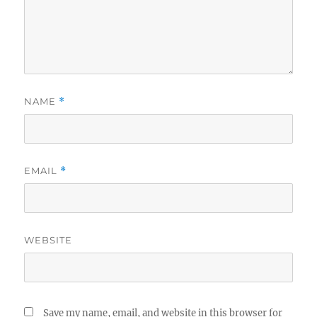
NAME
*
EMAIL
*
WEBSITE
Save my name, email, and website in this browser for