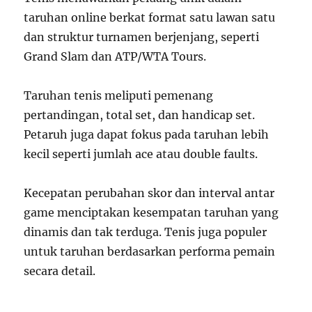
taruhan online berkat format satu lawan satu
dan struktur turnamen berjenjang, seperti
Grand Slam dan ATP/WTA Tours.
Taruhan tenis meliputi pemenang
pertandingan, total set, dan handicap set.
Petaruh juga dapat fokus pada taruhan lebih
kecil seperti jumlah ace atau double faults.
Kecepatan perubahan skor dan interval antar
game menciptakan kesempatan taruhan yang
dinamis dan tak terduga. Tenis juga populer
untuk taruhan berdasarkan performa pemain
secara detail.