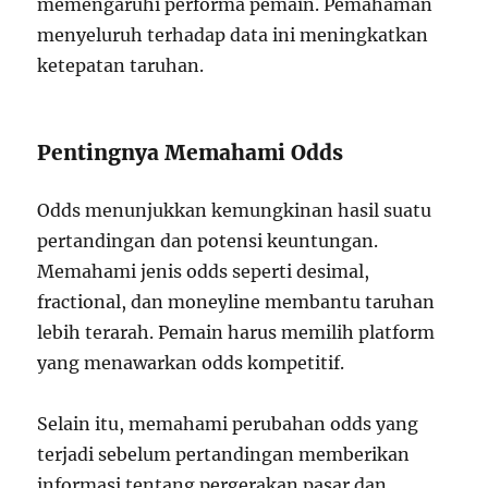
memengaruhi performa pemain. Pemahaman
menyeluruh terhadap data ini meningkatkan
ketepatan taruhan.
Pentingnya Memahami Odds
Odds menunjukkan kemungkinan hasil suatu
pertandingan dan potensi keuntungan.
Memahami jenis odds seperti desimal,
fractional, dan moneyline membantu taruhan
lebih terarah. Pemain harus memilih platform
yang menawarkan odds kompetitif.
Selain itu, memahami perubahan odds yang
terjadi sebelum pertandingan memberikan
informasi tentang pergerakan pasar dan