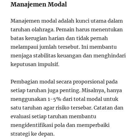
Manajemen Modal
Manajemen modal adalah kunci utama dalam
taruhan olahraga. Pemain harus menentukan
batas kerugian harian dan tidak pernah
melampaui jumlah tersebut. Ini membantu
menjaga stabilitas keuangan dan menghindari
keputusan impulsif.
Pembagian modal secara proporsional pada
setiap taruhan juga penting. Misalnya, hanya
menggunakan 1-5% dari total modal untuk
satu taruhan agar risiko tersebar. Catatan dan
evaluasi setiap taruhan membantu
mengidentifikasi pola dan memperbaiki
strategi ke depan.