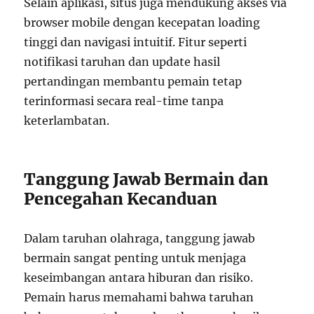
Selain aplikasi, situs juga mendukung akses via
browser mobile dengan kecepatan loading
tinggi dan navigasi intuitif. Fitur seperti
notifikasi taruhan dan update hasil
pertandingan membantu pemain tetap
terinformasi secara real-time tanpa
keterlambatan.
Tanggung Jawab Bermain dan
Pencegahan Kecanduan
Dalam taruhan olahraga, tanggung jawab
bermain sangat penting untuk menjaga
keseimbangan antara hiburan dan risiko.
Pemain harus memahami bahwa taruhan