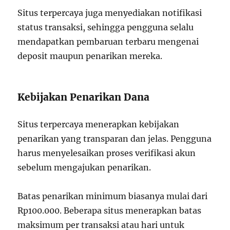
Situs terpercaya juga menyediakan notifikasi
status transaksi, sehingga pengguna selalu
mendapatkan pembaruan terbaru mengenai
deposit maupun penarikan mereka.
Kebijakan Penarikan Dana
Situs terpercaya menerapkan kebijakan
penarikan yang transparan dan jelas. Pengguna
harus menyelesaikan proses verifikasi akun
sebelum mengajukan penarikan.
Batas penarikan minimum biasanya mulai dari
Rp100.000. Beberapa situs menerapkan batas
maksimum per transaksi atau hari untuk