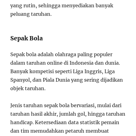
yang rutin, sehingga menyediakan banyak
peluang taruhan.
Sepak Bola
Sepak bola adalah olahraga paling populer
dalam taruhan online di Indonesia dan dunia.
Banyak kompetisi seperti Liga Inggris, Liga
Spanyol, dan Piala Dunia yang sering dijadikan
objek taruhan.
Jenis taruhan sepak bola bervariasi, mulai dari
taruhan hasil akhir, jumlah gol, hingga taruhan
handicap. Ketersediaan data statistik pemain
dan tim memudahkan petaruh membuat