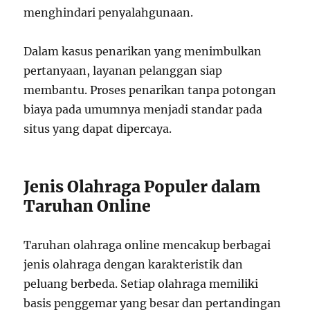
menghindari penyalahgunaan.
Dalam kasus penarikan yang menimbulkan
pertanyaan, layanan pelanggan siap
membantu. Proses penarikan tanpa potongan
biaya pada umumnya menjadi standar pada
situs yang dapat dipercaya.
Jenis Olahraga Populer dalam
Taruhan Online
Taruhan olahraga online mencakup berbagai
jenis olahraga dengan karakteristik dan
peluang berbeda. Setiap olahraga memiliki
basis penggemar yang besar dan pertandingan