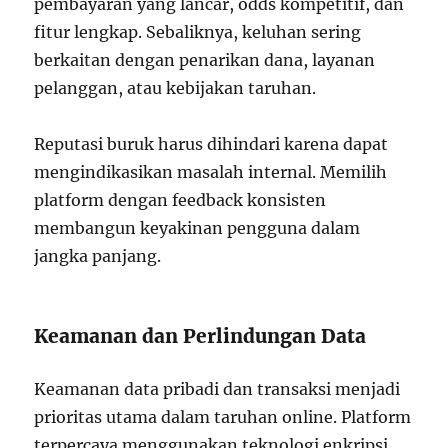
pembayaran yang lancar, odds kompetitif, dan
fitur lengkap. Sebaliknya, keluhan sering
berkaitan dengan penarikan dana, layanan
pelanggan, atau kebijakan taruhan.
Reputasi buruk harus dihindari karena dapat
mengindikasikan masalah internal. Memilih
platform dengan feedback konsisten
membangun keyakinan pengguna dalam
jangka panjang.
Keamanan dan Perlindungan Data
Keamanan data pribadi dan transaksi menjadi
prioritas utama dalam taruhan online. Platform
terpercaya menggunakan teknologi enkripsi