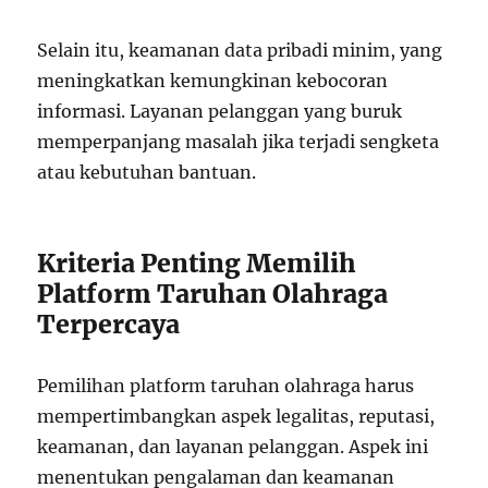
Selain itu, keamanan data pribadi minim, yang
meningkatkan kemungkinan kebocoran
informasi. Layanan pelanggan yang buruk
memperpanjang masalah jika terjadi sengketa
atau kebutuhan bantuan.
Kriteria Penting Memilih
Platform Taruhan Olahraga
Terpercaya
Pemilihan platform taruhan olahraga harus
mempertimbangkan aspek legalitas, reputasi,
keamanan, dan layanan pelanggan. Aspek ini
menentukan pengalaman dan keamanan