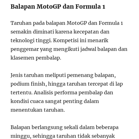
Balapan MotoGP dan Formula 1
Taruhan pada balapan MotoGP dan Formula 1
semakin diminati karena kecepatan dan
teknologi tinggi. Kompetisi ini menarik
penggemar yang mengikuti jadwal balapan dan
klasemen pembalap.
Jenis taruhan meliputi pemenang balapan,
podium finish, hingga taruhan tercepat di lap
tertentu. Analisis performa pembalap dan
kondisi cuaca sangat penting dalam
menentukan taruhan.
Balapan berlangsung sekali dalam beberapa
minggu, sehingga taruhan tidak sebanyak