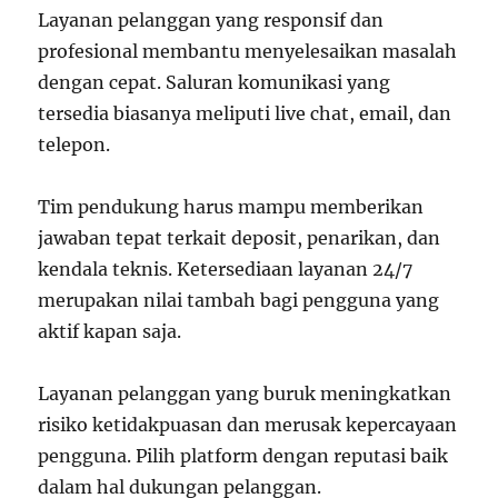
Layanan pelanggan yang responsif dan
profesional membantu menyelesaikan masalah
dengan cepat. Saluran komunikasi yang
tersedia biasanya meliputi live chat, email, dan
telepon.
Tim pendukung harus mampu memberikan
jawaban tepat terkait deposit, penarikan, dan
kendala teknis. Ketersediaan layanan 24/7
merupakan nilai tambah bagi pengguna yang
aktif kapan saja.
Layanan pelanggan yang buruk meningkatkan
risiko ketidakpuasan dan merusak kepercayaan
pengguna. Pilih platform dengan reputasi baik
dalam hal dukungan pelanggan.