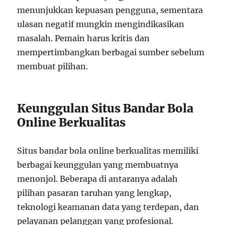
menunjukkan kepuasan pengguna, sementara
ulasan negatif mungkin mengindikasikan
masalah. Pemain harus kritis dan
mempertimbangkan berbagai sumber sebelum
membuat pilihan.
Keunggulan Situs Bandar Bola
Online Berkualitas
Situs bandar bola online berkualitas memiliki
berbagai keunggulan yang membuatnya
menonjol. Beberapa di antaranya adalah
pilihan pasaran taruhan yang lengkap,
teknologi keamanan data yang terdepan, dan
pelayanan pelanggan yang profesional.