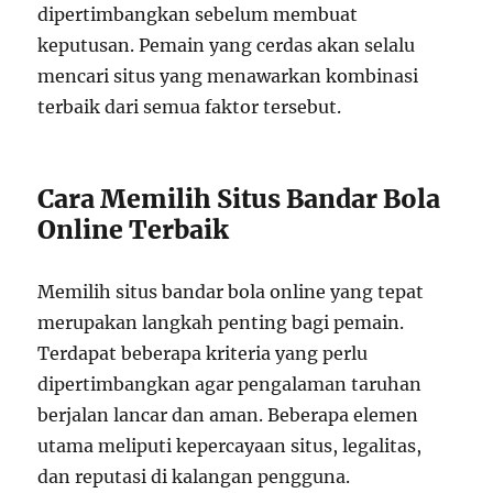
dipertimbangkan sebelum membuat
keputusan. Pemain yang cerdas akan selalu
mencari situs yang menawarkan kombinasi
terbaik dari semua faktor tersebut.
Cara Memilih Situs Bandar Bola
Online Terbaik
Memilih situs bandar bola online yang tepat
merupakan langkah penting bagi pemain.
Terdapat beberapa kriteria yang perlu
dipertimbangkan agar pengalaman taruhan
berjalan lancar dan aman. Beberapa elemen
utama meliputi kepercayaan situs, legalitas,
dan reputasi di kalangan pengguna.