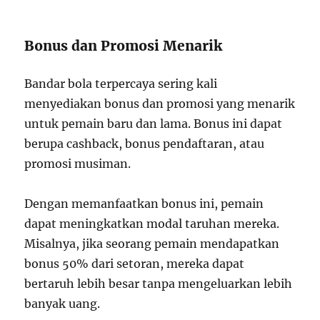
Bonus dan Promosi Menarik
Bandar bola terpercaya sering kali
menyediakan bonus dan promosi yang menarik
untuk pemain baru dan lama. Bonus ini dapat
berupa cashback, bonus pendaftaran, atau
promosi musiman.
Dengan memanfaatkan bonus ini, pemain
dapat meningkatkan modal taruhan mereka.
Misalnya, jika seorang pemain mendapatkan
bonus 50% dari setoran, mereka dapat
bertaruh lebih besar tanpa mengeluarkan lebih
banyak uang.