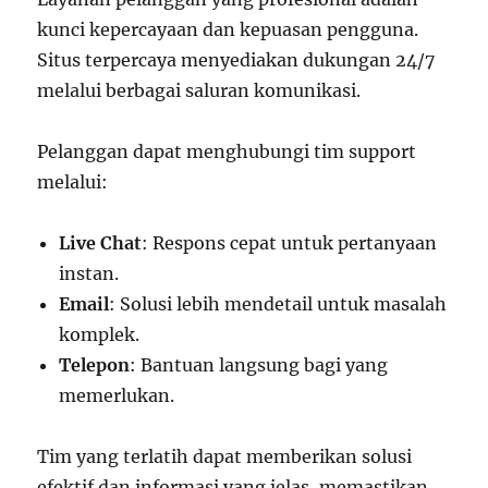
kunci kepercayaan dan kepuasan pengguna.
Situs terpercaya menyediakan dukungan 24/7
melalui berbagai saluran komunikasi.
Pelanggan dapat menghubungi tim support
melalui:
Live Chat
: Respons cepat untuk pertanyaan
instan.
Email
: Solusi lebih mendetail untuk masalah
komplek.
Telepon
: Bantuan langsung bagi yang
memerlukan.
Tim yang terlatih dapat memberikan solusi
efektif dan informasi yang jelas, memastikan