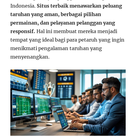
Indonesia.
Situs terbaik menawarkan peluang
taruhan yang aman, berbagai pilihan
permainan, dan pelayanan pelanggan yang
responsif.
Hal ini membuat mereka menjadi
tempat yang ideal bagi para petaruh yang ingin
menikmati pengalaman taruhan yang
menyenangkan.