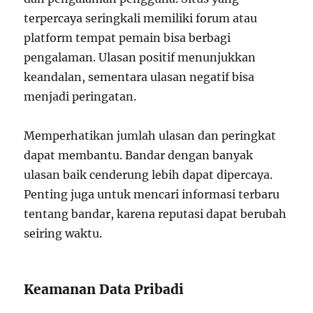
terpercaya seringkali memiliki forum atau
platform tempat pemain bisa berbagi
pengalaman. Ulasan positif menunjukkan
keandalan, sementara ulasan negatif bisa
menjadi peringatan.
Memperhatikan jumlah ulasan dan peringkat
dapat membantu. Bandar dengan banyak
ulasan baik cenderung lebih dapat dipercaya.
Penting juga untuk mencari informasi terbaru
tentang bandar, karena reputasi dapat berubah
seiring waktu.
Keamanan Data Pribadi