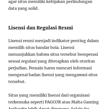
agar situs memiliki kebijakan perlindungan
data yang solid.
Lisensi dan Regulasi Resmi
Lisensi resmi menjadi indikator penting dalam
memilih situs bandar bola. Lisensi
menunjukkan bahwa situs tersebut beroperasi
sesuai regulasi yang ditetapkan oleh otoritas
perjudian. Pemain harus mencari informasi
mengenai badan lisensi yang mengawasi situs
tersebut.
Situs yang memiliki lisensi dari organisasi
terkemuka seperti PAGCOR atau Malta Gaming
Authority lebih dapat dipercaya. Selain itu,