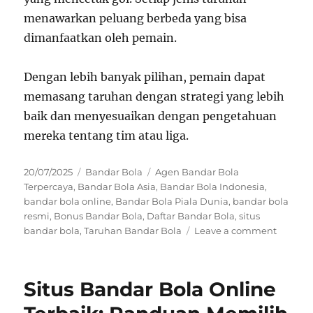
menawarkan peluang berbeda yang bisa
dimanfaatkan oleh pemain.
Dengan lebih banyak pilihan, pemain dapat
memasang taruhan dengan strategi yang lebih
baik dan menyesuaikan dengan pengetahuan
mereka tentang tim atau liga.
Posted
Categories
Tags
20/07/2025
Bandar Bola
Agen Bandar Bola
on
Terpercaya
,
Bandar Bola Asia
,
Bandar Bola Indonesia
,
bandar bola online
,
Bandar Bola Piala Dunia
,
bandar bola
resmi
,
Bonus Bandar Bola
,
Daftar Bandar Bola
,
situs
on
bandar bola
,
Taruhan Bandar Bola
Leave a comment
Bandar
Bola
Terperc
Situs Bandar Bola Online
di
Indones