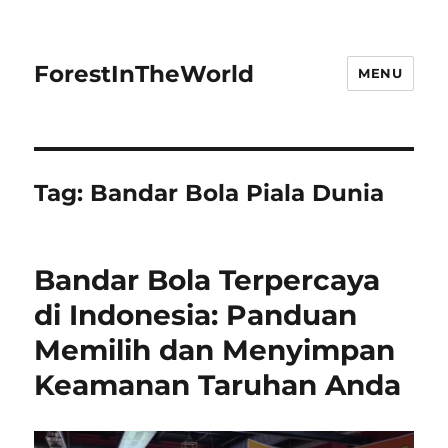
ForestInTheWorld
MENU
Tag:
Bandar Bola Piala Dunia
Bandar Bola Terpercaya
di Indonesia: Panduan
Memilih dan Menyimpan
Keamanan Taruhan Anda