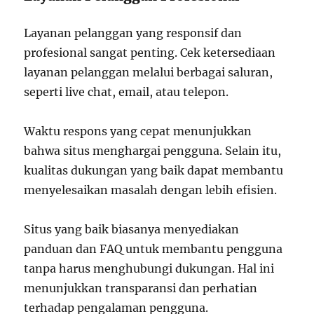
Layanan pelanggan yang responsif dan
profesional sangat penting. Cek ketersediaan
layanan pelanggan melalui berbagai saluran,
seperti live chat, email, atau telepon.
Waktu respons yang cepat menunjukkan
bahwa situs menghargai pengguna. Selain itu,
kualitas dukungan yang baik dapat membantu
menyelesaikan masalah dengan lebih efisien.
Situs yang baik biasanya menyediakan
panduan dan FAQ untuk membantu pengguna
tanpa harus menghubungi dukungan. Hal ini
menunjukkan transparansi dan perhatian
terhadap pengalaman pengguna.