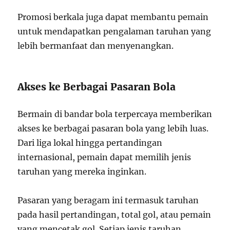
Promosi berkala juga dapat membantu pemain
untuk mendapatkan pengalaman taruhan yang
lebih bermanfaat dan menyenangkan.
Akses ke Berbagai Pasaran Bola
Bermain di bandar bola terpercaya memberikan
akses ke berbagai pasaran bola yang lebih luas.
Dari liga lokal hingga pertandingan
internasional, pemain dapat memilih jenis
taruhan yang mereka inginkan.
Pasaran yang beragam ini termasuk taruhan
pada hasil pertandingan, total gol, atau pemain
yang mencetak gol. Setiap jenis taruhan