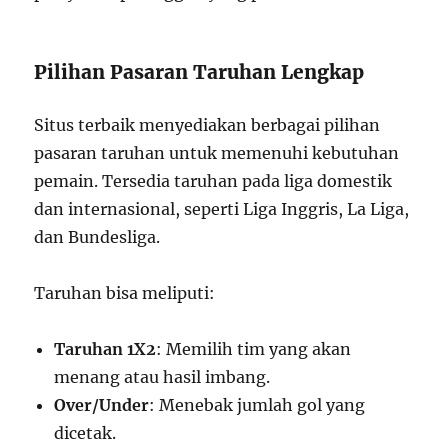
Pilihan Pasaran Taruhan Lengkap
Situs terbaik menyediakan berbagai pilihan
pasaran taruhan untuk memenuhi kebutuhan
pemain. Tersedia taruhan pada liga domestik
dan internasional, seperti Liga Inggris, La Liga,
dan Bundesliga.
Taruhan bisa meliputi:
Taruhan 1X2
: Memilih tim yang akan
menang atau hasil imbang.
Over/Under
: Menebak jumlah gol yang
dicetak.