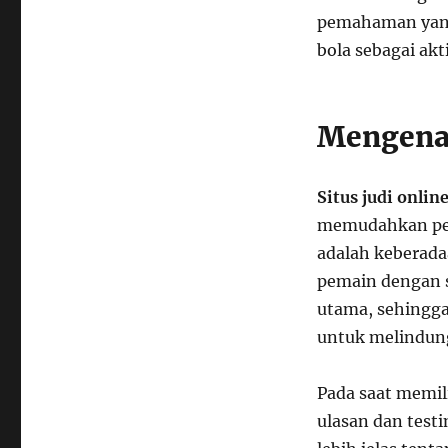
pemahaman yang
bola sebagai ak
Mengenal
Situs judi onlin
memudahkan pem
adalah keberad
pemain dengan s
utama, sehingga
untuk melindung
Pada saat memil
ulasan dan test