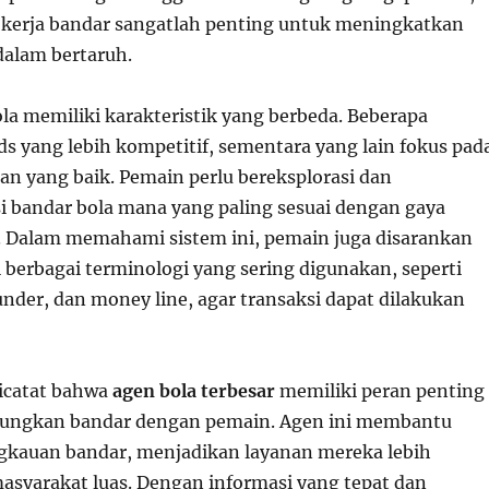
kerja bandar sangatlah penting untuk meningkatkan
dalam bertaruh.
la memiliki karakteristik yang berbeda. Beberapa
 yang lebih kompetitif, sementara yang lain fokus pad
an yang baik. Pemain perlu bereksplorasi dan
i bandar bola mana yang paling sesuai dengan gaya
 Dalam memahami sistem ini, pemain juga disarankan
berbagai terminologi yang sering digunakan, seperti
nder, dan money line, agar transaksi dapat dilakukan
icatat bahwa
agen bola terbesar
memiliki peran penting
ngkan bandar dengan pemain. Agen ini membantu
gkauan bandar, menjadikan layanan mereka lebih
masyarakat luas. Dengan informasi yang tepat dan