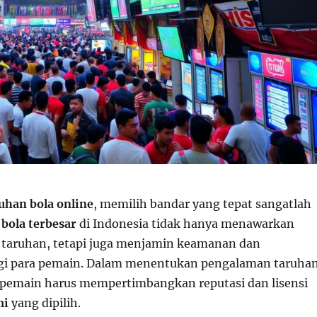
uhan bola online
, memilih bandar yang tepat sangatlah
bola terbesar
di Indonesia tidak hanya menawarkan
n taruhan, tetapi juga menjamin keamanan dan
i para pemain. Dalam menentukan pengalaman taruha
pemain harus mempertimbangkan reputasi dan lisensi
mi
yang dipilih.