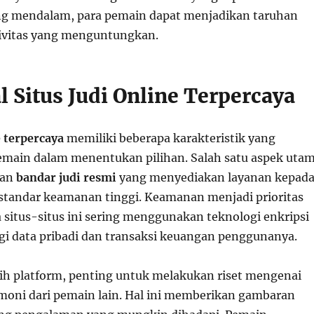
 mendalam, para pemain dapat menjadikan taruhan
tivitas yang menguntungkan.
 Situs Judi Online Terpercaya
e terpercaya
memiliki beberapa karakteristik yang
ain dalam menentukan pilihan. Salah satu aspek uta
aan
bandar judi resmi
yang menyediakan layanan kepad
tandar keamanan tinggi. Keamanan menjadi prioritas
 situs-situs ini sering menggunakan teknologi enkripsi
i data pribadi dan transaksi keuangan penggunanya.
ih platform, penting untuk melakukan riset mengenai
imoni dari pemain lain. Hal ini memberikan gambaran