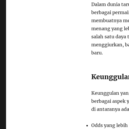
Dalam dunia ta
berbagai permai
membuatnya men
menang yang leb
salah satu daya
menggiurkan, ba
baru.
Keunggulan
Keunggulan yang
berbagai aspek
di antaranya ada
Odds yang lebih