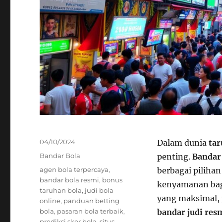
Posted
04/10/2024
Dalam dunia
tar
on
Categories
Bandar Bola
penting.
Bandar 
Tags
agen bola terpercaya
,
berbagai piliha
bandar bola resmi
,
bonus
kenyamanan bag
taruhan bola
,
judi bola
yang maksimal, 
online
,
panduan betting
bola
,
pasaran bola terbaik
,
bandar judi res
prediksi skor bola
,
situs