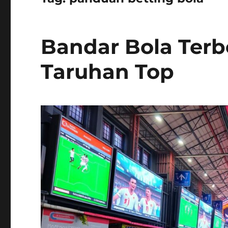
Bandar Bola Terbe
Taruhan Top