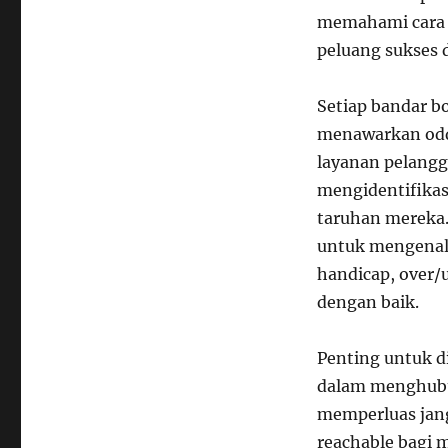
memahami cara 
peluang sukses 
Setiap bandar bo
menawarkan odds
layanan pelangg
mengidentifikas
taruhan mereka.
untuk mengenal 
handicap, over/u
dengan baik.
Penting untuk d
dalam menghubu
memperluas jan
reachable bagi 