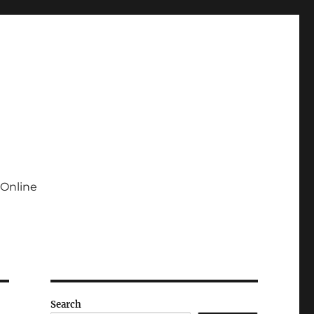
 Online
Search