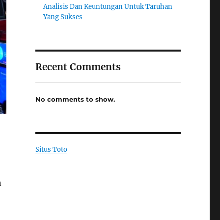
Analisis Dan Keuntungan Untuk Taruhan
Yang Sukses
Recent Comments
No comments to show.
Situs Toto
n