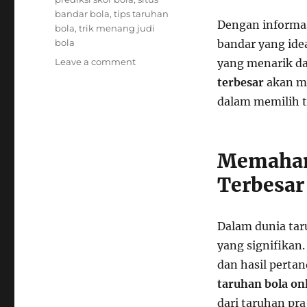
bandar bola
,
tips taruhan
Dengan informa
bola
,
trik menang judi
bola
bandar yang ide
on
Leave a comment
yang menarik d
Bandar
terbesar
akan m
Bola
dalam memilih 
Terbesar
di
Indonesia
–
Memaham
Taruhan
Top
Terbesar
Dalam dunia taru
yang signifikan.
dan hasil perta
taruhan bola on
dari taruhan pr