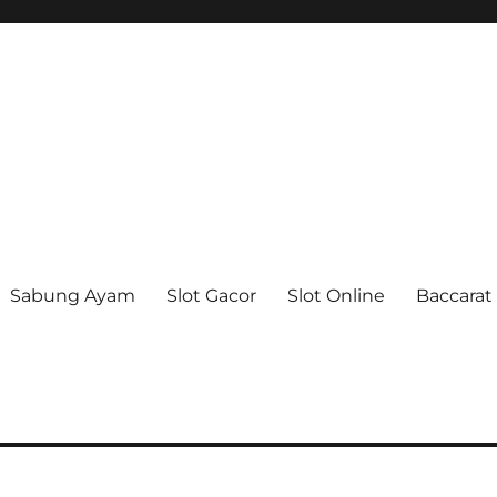
Sabung Ayam
Slot Gacor
Slot Online
Baccarat