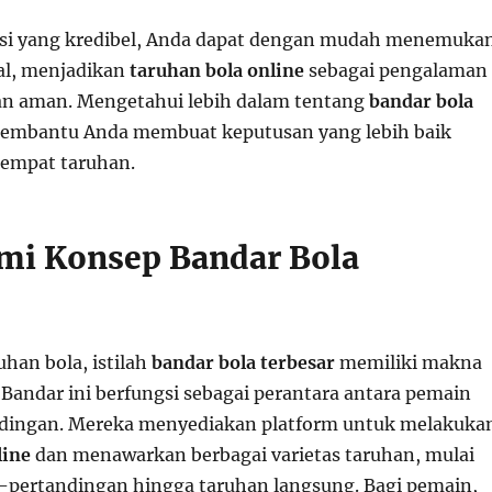
si yang kredibel, Anda dapat dengan mudah menemuka
al, menjadikan
taruhan bola online
sebagai pengalaman
an aman. Mengetahui lebih dalam tentang
bandar bola
embantu Anda membuat keputusan yang lebih baik
tempat taruhan.
i Konsep Bandar Bola
han bola, istilah
bandar bola terbesar
memiliki makna
 Bandar ini berfungsi sebagai perantara antara pemain
ndingan. Mereka menyediakan platform untuk melakuka
line
dan menawarkan berbagai varietas taruhan, mulai
a-pertandingan hingga taruhan langsung. Bagi pemain,