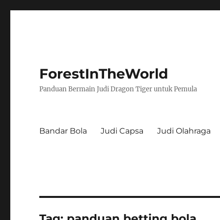
ForestInTheWorld
Panduan Bermain Judi Dragon Tiger untuk Pemula
Bandar Bola
Judi Capsa
Judi Olahraga
Tag:
panduan betting bola