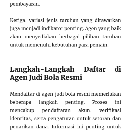
pembayaran.
Ketiga, variasi jenis taruhan yang ditawarkan
juga menjadi indikator penting. Agen yang baik
akan menyediakan berbagai pilihan taruhan
untuk memenuhi kebutuhan para pemain.
Langkah-Langkah Daftar di
Agen Judi Bola Resmi
Mendaftar di agen judi bola resmi memerlukan
beberapa langkah penting. Proses ini
mencakup pendaftaran akun, verifikasi
identitas, serta pengaturan untuk setoran dan
penarikan dana. Informasi ini penting untuk