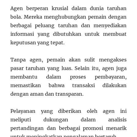
Agen berperan krusial dalam dunia taruhan
bola. Mereka menghubungkan pemain dengan
berbagai peluang taruhan dan menyediakan
informasi yang dibutuhkan untuk membuat
keputusan yang tepat.
Tanpa agen, pemain akan sulit mengakses
pasar taruhan yang luas. Selain itu, agen juga
membantu dalam proses pembayaran,
memastikan bahwa transaksi dilakukan
dengan aman dan transparan.
Pelayanan yang diberikan oleh agen ini
meliputi dukungan dalam analisis
pertandingan dan berbagai promosi menarik
untuk meningkatkan pengalaman bertaruh.