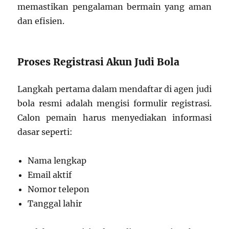
memastikan pengalaman bermain yang aman
dan efisien.
Proses Registrasi Akun Judi Bola
Langkah pertama dalam mendaftar di agen judi
bola resmi adalah mengisi formulir registrasi.
Calon pemain harus menyediakan informasi
dasar seperti:
Nama lengkap
Email aktif
Nomor telepon
Tanggal lahir