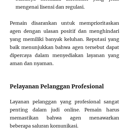
mengenai lisensi dan regulasi.
Pemain disarankan untuk memprioritaskan
agen dengan ulasan positif dan menghindari
yang memiliki banyak keluhan. Reputasi yang
baik menunjukkan bahwa agen tersebut dapat
dipercaya dalam menyediakan layanan yang
aman dan nyaman.
Pelayanan Pelanggan Profesional
Layanan pelanggan yang profesional sangat
penting dalam judi online. Pemain harus
memastikan bahwa agen menawarkan
beberapa saluran komunikasi.