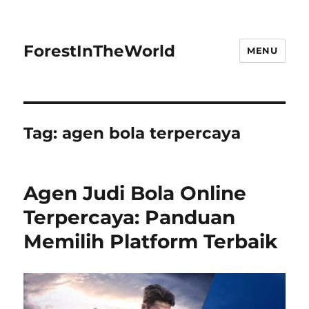
ForestInTheWorld
MENU
Tag:
agen bola terpercaya
Agen Judi Bola Online
Terpercaya: Panduan
Memilih Platform Terbaik