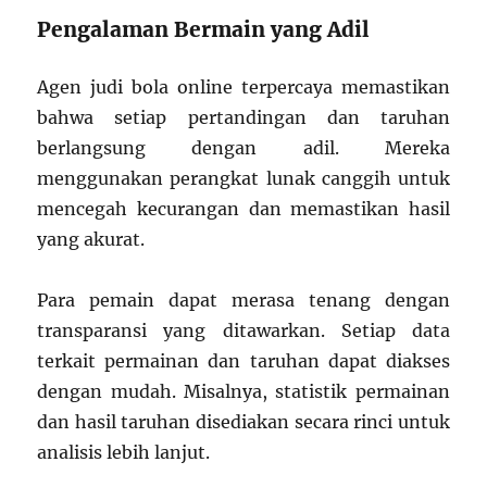
Pengalaman Bermain yang Adil
Agen judi bola online terpercaya memastikan
bahwa setiap pertandingan dan taruhan
berlangsung dengan adil. Mereka
menggunakan perangkat lunak canggih untuk
mencegah kecurangan dan memastikan hasil
yang akurat.
Para pemain dapat merasa tenang dengan
transparansi yang ditawarkan. Setiap data
terkait permainan dan taruhan dapat diakses
dengan mudah. Misalnya, statistik permainan
dan hasil taruhan disediakan secara rinci untuk
analisis lebih lanjut.