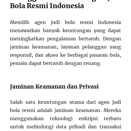
Bola Resmi Indonesia
Memilih agen judi bola resmi Indonesia
menawarkan banyak keuntungan yang dapat
meningkatkan pengalaman bertaruh. Dengan
jaminan keamanan, layanan pelanggan yang
responsif, dan akses ke berbagai pasaran bola,
pemain dapat bertaruh dengan tenang.
Jaminan Keamanan dan Privasi
Salah satu keuntungan utama dari agen judi
bola resmi adalah jaminan keamanan. Mereka
menggunakan teknologi enkripsi terbaru
untuk melindungi data pribadi dan transaksi