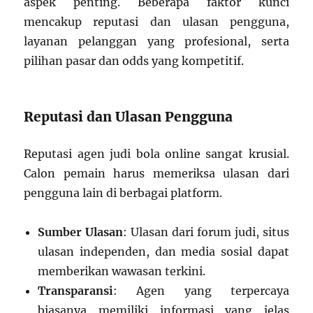
aspek penting. Beberapa faktor kunci
mencakup reputasi dan ulasan pengguna,
layanan pelanggan yang profesional, serta
pilihan pasar dan odds yang kompetitif.
Reputasi dan Ulasan Pengguna
Reputasi agen judi bola online sangat krusial.
Calon pemain harus memeriksa ulasan dari
pengguna lain di berbagai platform.
Sumber Ulasan
: Ulasan dari forum judi, situs
ulasan independen, dan media sosial dapat
memberikan wawasan terkini.
Transparansi
: Agen yang terpercaya
biasanya memiliki informasi yang jelas