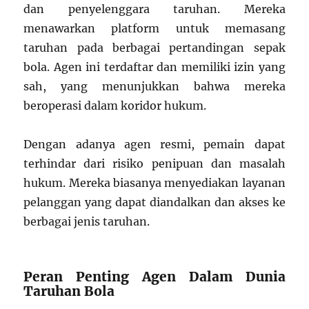
dan penyelenggara taruhan. Mereka
menawarkan platform untuk memasang
taruhan pada berbagai pertandingan sepak
bola. Agen ini terdaftar dan memiliki izin yang
sah, yang menunjukkan bahwa mereka
beroperasi dalam koridor hukum.
Dengan adanya agen resmi, pemain dapat
terhindar dari risiko penipuan dan masalah
hukum. Mereka biasanya menyediakan layanan
pelanggan yang dapat diandalkan dan akses ke
berbagai jenis taruhan.
Peran Penting Agen Dalam Dunia
Taruhan Bola