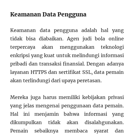
Keamanan Data Pengguna
Keamanan data pengguna adalah hal yang
tidak bisa diabaikan. Agen judi bola online
terpercaya akan menggunakan teknologi
enkripsi yang kuat untuk melindungi informasi
pribadi dan transaksi finansial. Dengan adanya
layanan HTTPS dan sertifikat SSL, data pemain
akan terlindungi dari upaya peretasan.
Mereka juga harus memiliki kebijakan privasi
yang jelas mengenai penggunaan data pemain.
Hal ini menjamin bahwa informasi yang
dikumpulkan tidak akan disalahgunakan.
Pemain sebaiknya membaca syarat dan