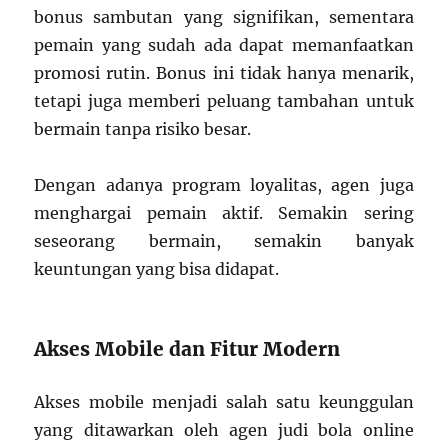
bonus sambutan yang signifikan, sementara
pemain yang sudah ada dapat memanfaatkan
promosi rutin. Bonus ini tidak hanya menarik,
tetapi juga memberi peluang tambahan untuk
bermain tanpa risiko besar.
Dengan adanya program loyalitas, agen juga
menghargai pemain aktif. Semakin sering
seseorang bermain, semakin banyak
keuntungan yang bisa didapat.
Akses Mobile dan Fitur Modern
Akses mobile menjadi salah satu keunggulan
yang ditawarkan oleh agen judi bola online