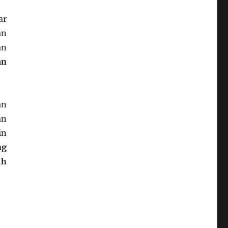
ar
an
an
an
an
an
in
ng
ih