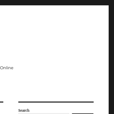
 Online
Search