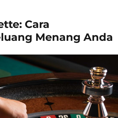
ette: Cara
eluang Menang Anda