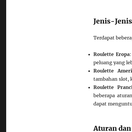
Jenis-Jenis
Terdapat bebera
Roulette Eropa
peluang yang leb
Roulette Amer
tambahan slot, 
Roulette Pranc
beberapa atura
dapat menguntu
Aturan dan