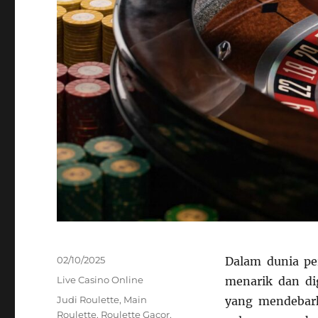
Posted
02/10/2025
Dalam dunia per
on
Categories
Live Casino Online
menarik dan di
Tags
Judi Roulette
,
Main
yang mendebar
Roulette
,
Roulette Gacor
,