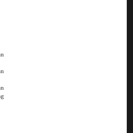
an
an
an
ng