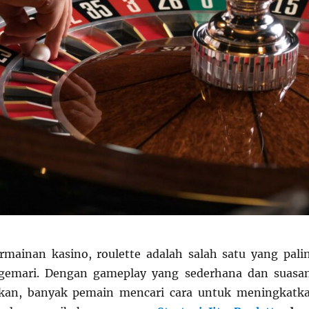
mainan kasino, roulette adalah salah satu yang pali
gemari. Dengan gameplay yang sederhana dan suasa
kan, banyak pemain mencari cara untuk meningkatk