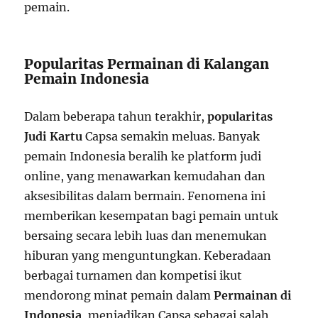
pemain.
Popularitas Permainan di Kalangan
Pemain Indonesia
Dalam beberapa tahun terakhir,
popularitas
Judi Kartu
Capsa semakin meluas. Banyak
pemain Indonesia beralih ke platform judi
online, yang menawarkan kemudahan dan
aksesibilitas dalam bermain. Fenomena ini
memberikan kesempatan bagi pemain untuk
bersaing secara lebih luas dan menemukan
hiburan yang menguntungkan. Keberadaan
berbagai turnamen dan kompetisi ikut
mendorong minat pemain dalam
Permainan di
Indonesia
, menjadikan Capsa sebagai salah