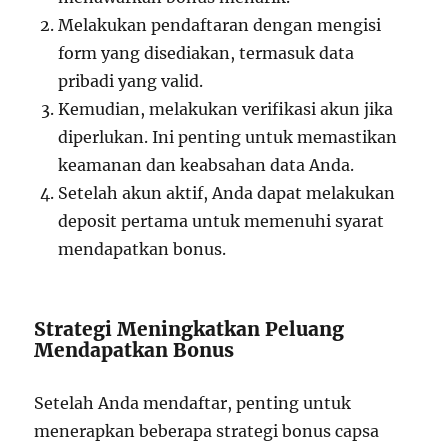
Melakukan pendaftaran dengan mengisi
form yang disediakan, termasuk data
pribadi yang valid.
Kemudian, melakukan verifikasi akun jika
diperlukan. Ini penting untuk memastikan
keamanan dan keabsahan data Anda.
Setelah akun aktif, Anda dapat melakukan
deposit pertama untuk memenuhi syarat
mendapatkan bonus.
Strategi Meningkatkan Peluang
Mendapatkan Bonus
Setelah Anda mendaftar, penting untuk
menerapkan beberapa strategi bonus capsa