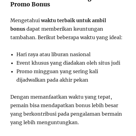
Promo Bonus
Mengetahui
waktu terbaik untuk ambil
bonus
dapat memberikan keuntungan
tambahan. Berikut beberapa waktu yang ideal:
Hari raya atau liburan nasional
Event khusus yang diadakan oleh situs judi
Promo mingguan yang sering kali
dijadwalkan pada akhir pekan
Dengan memanfaatkan waktu yang tepat,
pemain bisa mendapatkan bonus lebih besar
yang berkontribusi pada pengalaman bermain
yang lebih menguntungkan.