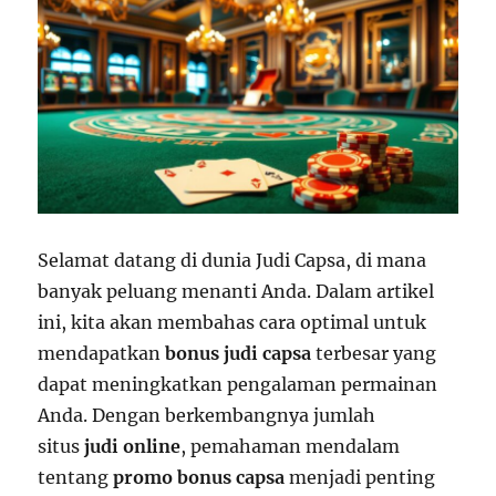
Selamat datang di dunia Judi Capsa, di mana
banyak peluang menanti Anda. Dalam artikel
ini, kita akan membahas cara optimal untuk
mendapatkan
bonus judi capsa
terbesar yang
dapat meningkatkan pengalaman permainan
Anda. Dengan berkembangnya jumlah
situs
judi online
, pemahaman mendalam
tentang
promo bonus capsa
menjadi penting