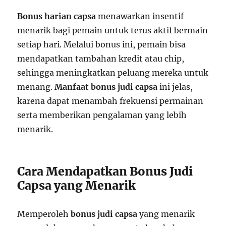
Bonus harian capsa
menawarkan insentif
menarik bagi pemain untuk terus aktif bermain
setiap hari. Melalui bonus ini, pemain bisa
mendapatkan tambahan kredit atau chip,
sehingga meningkatkan peluang mereka untuk
menang.
Manfaat bonus judi capsa
ini jelas,
karena dapat menambah frekuensi permainan
serta memberikan pengalaman yang lebih
menarik.
Cara Mendapatkan Bonus Judi
Capsa yang Menarik
Memperoleh
bonus judi capsa
yang menarik