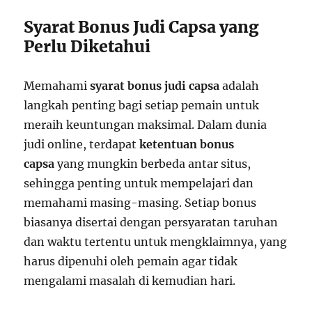
Syarat Bonus Judi Capsa yang
Perlu Diketahui
Memahami
syarat bonus judi capsa
adalah
langkah penting bagi setiap pemain untuk
meraih keuntungan maksimal. Dalam dunia
judi online, terdapat
ketentuan bonus
capsa
yang mungkin berbeda antar situs,
sehingga penting untuk mempelajari dan
memahami masing-masing. Setiap bonus
biasanya disertai dengan persyaratan taruhan
dan waktu tertentu untuk mengklaimnya, yang
harus dipenuhi oleh pemain agar tidak
mengalami masalah di kemudian hari.