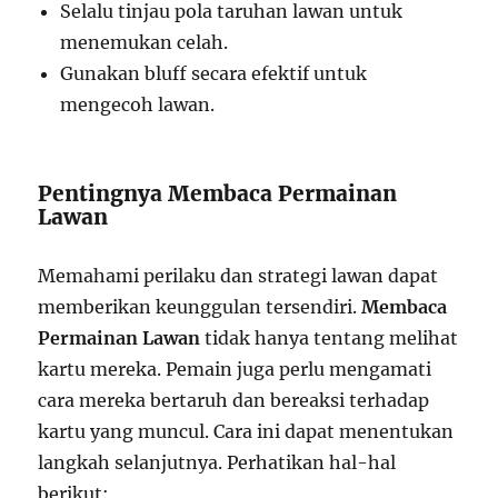
Selalu tinjau pola taruhan lawan untuk
menemukan celah.
Gunakan bluff secara efektif untuk
mengecoh lawan.
Pentingnya Membaca Permainan
Lawan
Memahami perilaku dan strategi lawan dapat
memberikan keunggulan tersendiri.
Membaca
Permainan Lawan
tidak hanya tentang melihat
kartu mereka. Pemain juga perlu mengamati
cara mereka bertaruh dan bereaksi terhadap
kartu yang muncul. Cara ini dapat menentukan
langkah selanjutnya. Perhatikan hal-hal
berikut: