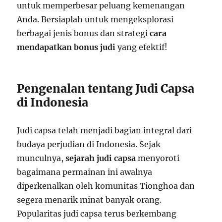
untuk memperbesar peluang kemenangan
Anda. Bersiaplah untuk mengeksplorasi
berbagai jenis bonus dan strategi
cara
mendapatkan bonus judi
yang efektif!
Pengenalan tentang Judi Capsa
di Indonesia
Judi capsa telah menjadi bagian integral dari
budaya perjudian di Indonesia. Sejak
munculnya,
sejarah judi capsa
menyoroti
bagaimana permainan ini awalnya
diperkenalkan oleh komunitas Tionghoa dan
segera menarik minat banyak orang.
Popularitas judi capsa terus berkembang