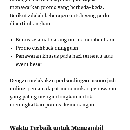
menawarkan promo yang berbeda-beda.
Berikut adalah beberapa contoh yang perlu
dipertimbangkan:
Bonus selamat datang untuk member baru
Promo cashback mingguan
Penawaran khusus pada hari tertentu atau
event besar
Dengan melakukan
perbandingan promo judi
online
, pemain dapat menemukan penawaran
yang paling menguntungkan untuk
meningkatkan potensi kemenangan.
Waktu Terbaik untuk Mengambil