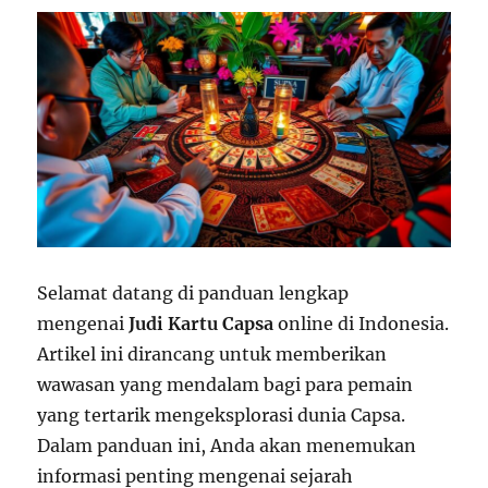
Selamat datang di panduan lengkap
mengenai
Judi Kartu Capsa
online di Indonesia.
Artikel ini dirancang untuk memberikan
wawasan yang mendalam bagi para pemain
yang tertarik mengeksplorasi dunia Capsa.
Dalam panduan ini, Anda akan menemukan
informasi penting mengenai sejarah