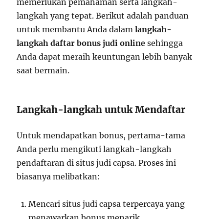
memerlukan pemahaman serta langkah-
langkah yang tepat. Berikut adalah panduan
untuk membantu Anda dalam
langkah-
langkah daftar bonus judi online
sehingga
Anda dapat meraih keuntungan lebih banyak
saat bermain.
Langkah-langkah untuk Mendaftar
Untuk mendapatkan bonus, pertama-tama
Anda perlu mengikuti langkah-langkah
pendaftaran di situs judi capsa. Proses ini
biasanya melibatkan:
Mencari situs judi capsa terpercaya yang
menawarkan bonus menarik.