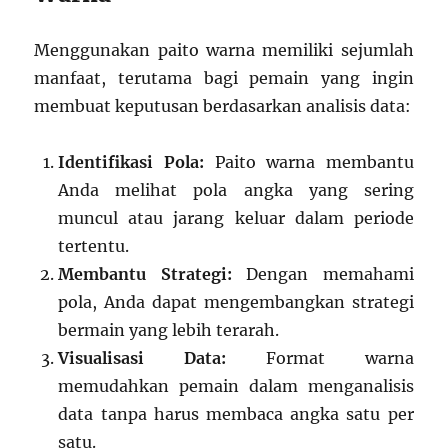
Menggunakan paito warna memiliki sejumlah
manfaat, terutama bagi pemain yang ingin
membuat keputusan berdasarkan analisis data:
Identifikasi Pola:
Paito warna membantu
Anda melihat pola angka yang sering
muncul atau jarang keluar dalam periode
tertentu.
Membantu Strategi:
Dengan memahami
pola, Anda dapat mengembangkan strategi
bermain yang lebih terarah.
Visualisasi Data:
Format warna
memudahkan pemain dalam menganalisis
data tanpa harus membaca angka satu per
satu.