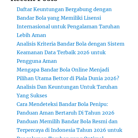
Daftar Keuntungan Bergabung dengan
Bandar Bola yang Memiliki Lisensi
Internasional untuk Pengalaman Taruhan
Lebih Aman
Analisis Kriteria Bandar Bola dengan Sistem
Keamanan Data Terbaik 2026 untuk
Pengguna Aman
Mengapa Bandar Bola Online Menjadi
Pilihan Utama Bettor di Piala Dunia 2026?
Analisis Dan Keuntungan Untuk Taruhan
Yang Sukses
Cara Mendeteksi Bandar Bola Penipu:
Panduan Aman Bertaruh Di Tahun 2026
Panduan Memilih Bandar Bola Resmi dan
Terpercaya di Indonesia Tahun 2026 untuk