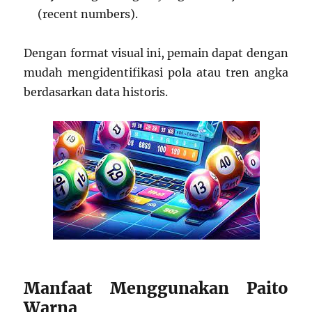
(recent numbers).
Dengan format visual ini, pemain dapat dengan
mudah mengidentifikasi pola atau tren angka
berdasarkan data historis.
Manfaat Menggunakan Paito
Warna