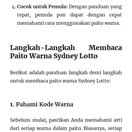
Cocok untuk Pemula:
Dengan panduan yang
tepat, pemula pun dapat dengan cepat
memahami cara menggunakan paito warna.
Langkah-Langkah Membaca
Paito Warna Sydney Lotto
Berikut adalah panduan langkah demi langkah
untuk membaca paito warna Sydney Lotto:
1.
Pahami Kode Warna
Sebelum mulai, pastikan Anda memahami arti
dari setiap warna dalam paito. Biasanya, setiap