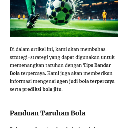
Di dalam artikel ini, kami akan membahas
strategi-strategi yang dapat digunakan untuk
memenangkan taruhan dengan
Tips Bandar
Bola
terpercaya. Kami juga akan memberikan
informasi mengenai
agen judi bola terpercaya
serta
prediksi bola jitu
.
Panduan Taruhan Bola