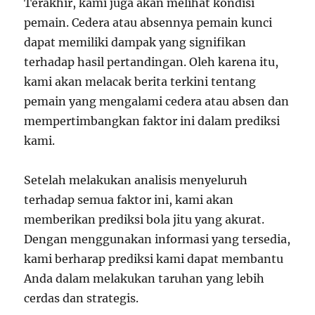
Terakhir, kami juga akan melihat kondisi
pemain. Cedera atau absennya pemain kunci
dapat memiliki dampak yang signifikan
terhadap hasil pertandingan. Oleh karena itu,
kami akan melacak berita terkini tentang
pemain yang mengalami cedera atau absen dan
mempertimbangkan faktor ini dalam prediksi
kami.
Setelah melakukan analisis menyeluruh
terhadap semua faktor ini, kami akan
memberikan prediksi bola jitu yang akurat.
Dengan menggunakan informasi yang tersedia,
kami berharap prediksi kami dapat membantu
Anda dalam melakukan taruhan yang lebih
cerdas dan strategis.