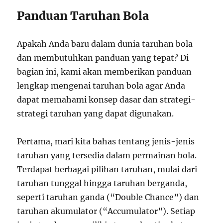
Panduan Taruhan Bola
Apakah Anda baru dalam dunia taruhan bola
dan membutuhkan panduan yang tepat? Di
bagian ini, kami akan memberikan panduan
lengkap mengenai taruhan bola agar Anda
dapat memahami konsep dasar dan strategi-
strategi taruhan yang dapat digunakan.
Pertama, mari kita bahas tentang jenis-jenis
taruhan yang tersedia dalam permainan bola.
Terdapat berbagai pilihan taruhan, mulai dari
taruhan tunggal hingga taruhan berganda,
seperti taruhan ganda (“Double Chance”) dan
taruhan akumulator (“Accumulator”). Setiap