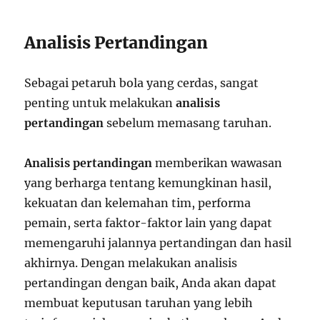
Analisis Pertandingan
Sebagai petaruh bola yang cerdas, sangat
penting untuk melakukan
analisis
pertandingan
sebelum memasang taruhan.
Analisis pertandingan
memberikan wawasan
yang berharga tentang kemungkinan hasil,
kekuatan dan kelemahan tim, performa
pemain, serta faktor-faktor lain yang dapat
memengaruhi jalannya pertandingan dan hasil
akhirnya. Dengan melakukan analisis
pertandingan dengan baik, Anda akan dapat
membuat keputusan taruhan yang lebih