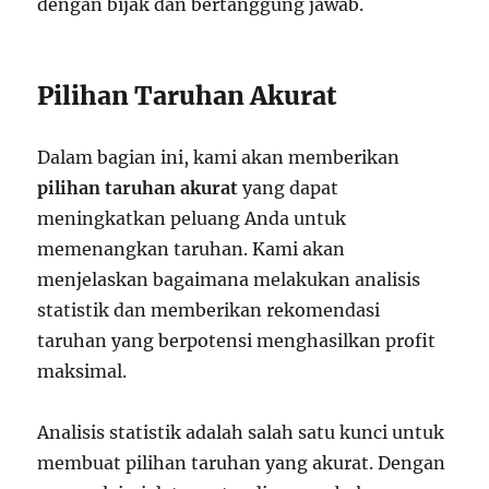
dengan bijak dan bertanggung jawab.
Pilihan Taruhan Akurat
Dalam bagian ini, kami akan memberikan
pilihan taruhan akurat
yang dapat
meningkatkan peluang Anda untuk
memenangkan taruhan. Kami akan
menjelaskan bagaimana melakukan analisis
statistik dan memberikan rekomendasi
taruhan yang berpotensi menghasilkan profit
maksimal.
Analisis statistik adalah salah satu kunci untuk
membuat pilihan taruhan yang akurat. Dengan