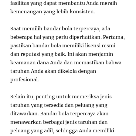
fasilitas yang dapat membantu Anda meraih
kemenangan yang lebih konsisten.
Saat memilih bandar bola terpercaya, ada
beberapa hal yang perlu diperhatikan. Pertama,
pastikan bandar bola memiliki lisensi resmi
dan reputasi yang baik. Ini akan menjamin
keamanan dana Anda dan memastikan bahwa
taruhan Anda akan dikelola dengan
profesional.
Selain itu, penting untuk memeriksa jenis
taruhan yang tersedia dan peluang yang
ditawarkan. Bandar bola terpercaya akan
menawarkan berbagai jenis taruhan dan
peluang yang adil, sehingga Anda memiliki