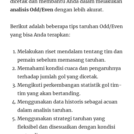
dicetak dan membantu Anda dalam melakukan
analisis Odd/Even
dengan lebih akurat.
Berikut adalah beberapa tips taruhan Odd/Even
yang bisa Anda terapkan:
Melakukan riset mendalam tentang tim dan
pemain sebelum memasang taruhan.
Memahami kondisi cuaca dan pengaruhnya
terhadap jumlah gol yang dicetak.
Mengikuti perkembangan statistik gol tim-
tim yang akan bertanding.
Menggunakan data historis sebagai acuan
dalam analisis taruhan.
Menggunakan strategi taruhan yang
fleksibel dan disesuaikan dengan kondisi