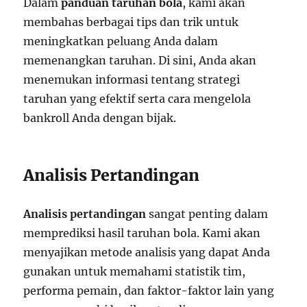
Dalam
panduan taruhan bola
, kami akan
membahas berbagai tips dan trik untuk
meningkatkan peluang Anda dalam
memenangkan taruhan. Di sini, Anda akan
menemukan informasi tentang strategi
taruhan yang efektif serta cara mengelola
bankroll Anda dengan bijak.
Analisis Pertandingan
Analisis pertandingan
sangat penting dalam
memprediksi hasil taruhan bola. Kami akan
menyajikan metode analisis yang dapat Anda
gunakan untuk memahami statistik tim,
performa pemain, dan faktor-faktor lain yang