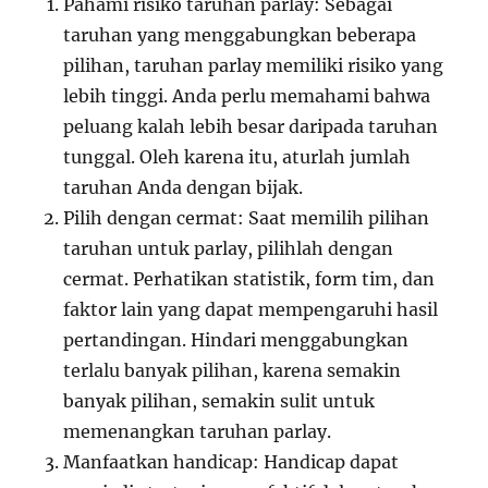
Pahami risiko taruhan parlay: Sebagai
taruhan yang menggabungkan beberapa
pilihan, taruhan parlay memiliki risiko yang
lebih tinggi. Anda perlu memahami bahwa
peluang kalah lebih besar daripada taruhan
tunggal. Oleh karena itu, aturlah jumlah
taruhan Anda dengan bijak.
Pilih dengan cermat: Saat memilih pilihan
taruhan untuk parlay, pilihlah dengan
cermat. Perhatikan statistik, form tim, dan
faktor lain yang dapat mempengaruhi hasil
pertandingan. Hindari menggabungkan
terlalu banyak pilihan, karena semakin
banyak pilihan, semakin sulit untuk
memenangkan taruhan parlay.
Manfaatkan handicap: Handicap dapat