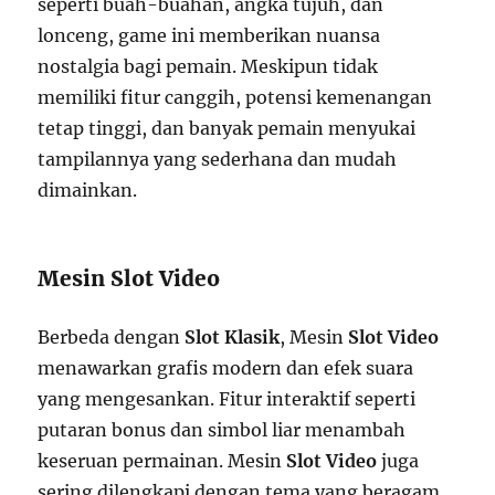
seperti buah-buahan, angka tujuh, dan
lonceng, game ini memberikan nuansa
nostalgia bagi pemain. Meskipun tidak
memiliki fitur canggih, potensi kemenangan
tetap tinggi, dan banyak pemain menyukai
tampilannya yang sederhana dan mudah
dimainkan.
Mesin Slot Video
Berbeda dengan
Slot Klasik
, Mesin
Slot Video
menawarkan grafis modern dan efek suara
yang mengesankan. Fitur interaktif seperti
putaran bonus dan simbol liar menambah
keseruan permainan. Mesin
Slot Video
juga
sering dilengkapi dengan tema yang beragam,