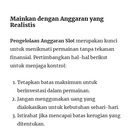
Mainkan dengan Anggaran yang
Realistis
Pengelolaan Anggaran Slot
merupakan kunci
untuk menikmati permainan tanpa tekanan
finansial. Pertimbangkan hal-hal berikut
untuk menjaga kontrol:
Tetapkan batas maksimum untuk
berinvestasi dalam permainan.
Jangan menggunakan uang yang
dialokasikan untuk kebutuhan sehari-hari.
Istirahat jika mencapai batas kerugian yang
ditentukan.