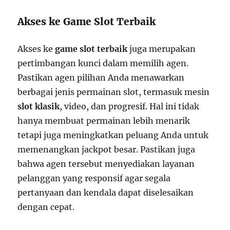
Akses ke Game Slot Terbaik
Akses ke
game slot terbaik
juga merupakan
pertimbangan kunci dalam memilih agen.
Pastikan agen pilihan Anda menawarkan
berbagai jenis permainan slot, termasuk mesin
slot klasik
, video, dan progresif. Hal ini tidak
hanya membuat permainan lebih menarik
tetapi juga meningkatkan peluang Anda untuk
memenangkan jackpot besar. Pastikan juga
bahwa agen tersebut menyediakan layanan
pelanggan yang responsif agar segala
pertanyaan dan kendala dapat diselesaikan
dengan cepat.