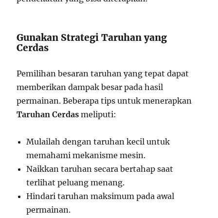
Gunakan Strategi Taruhan yang
Cerdas
Pemilihan besaran taruhan yang tepat dapat
memberikan dampak besar pada hasil
permainan. Beberapa tips untuk menerapkan
Taruhan Cerdas
meliputi:
Mulailah dengan taruhan kecil untuk
memahami mekanisme mesin.
Naikkan taruhan secara bertahap saat
terlihat peluang menang.
Hindari taruhan maksimum pada awal
permainan.