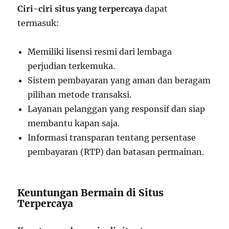
Ciri-ciri situs yang terpercaya
dapat
termasuk:
Memiliki lisensi resmi dari lembaga
perjudian terkemuka.
Sistem pembayaran yang aman dan beragam
pilihan metode transaksi.
Layanan pelanggan yang responsif dan siap
membantu kapan saja.
Informasi transparan tentang persentase
pembayaran (RTP) dan batasan permainan.
Keuntungan Bermain di Situs
Terpercaya