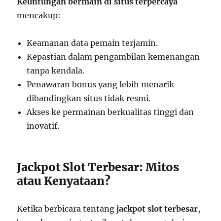
Keuntungan bermain di situs terpercaya
mencakup:
Keamanan data pemain terjamin.
Kepastian dalam pengambilan kemenangan
tanpa kendala.
Penawaran bonus yang lebih menarik
dibandingkan situs tidak resmi.
Akses ke permainan berkualitas tinggi dan
inovatif.
Jackpot Slot Terbesar: Mitos
atau Kenyataan?
Ketika berbicara tentang
jackpot slot terbesar
,