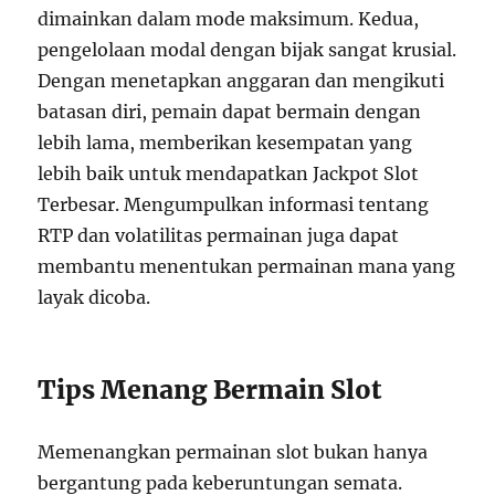
dimainkan dalam mode maksimum. Kedua,
pengelolaan modal dengan bijak sangat krusial.
Dengan menetapkan anggaran dan mengikuti
batasan diri, pemain dapat bermain dengan
lebih lama, memberikan kesempatan yang
lebih baik untuk mendapatkan Jackpot Slot
Terbesar. Mengumpulkan informasi tentang
RTP dan volatilitas permainan juga dapat
membantu menentukan permainan mana yang
layak dicoba.
Tips Menang Bermain Slot
Memenangkan permainan slot bukan hanya
bergantung pada keberuntungan semata.