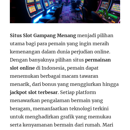
Situs Slot Gampang Menang
menjadi pilihan
utama bagi para pemain yang ingin meraih
kemenangan dalam dunia perjudian online.
Dengan banyaknya pilihan situs
permainan
slot online
di Indonesia, pemain dapat
menemukan berbagai macam tawaran
menarik, dari bonus yang menggiurkan hingga
jackpot slot terbesar
. Setiap platform
menawarkan pengalaman bermain yang
beragam, memanfaatkan teknologi terkini
untuk menghadirkan grafik yang memukau
serta kenyamanan bermain dari rumah. Mari