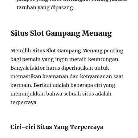
taruhan yang dipasang.
Situs Slot Gampang Menang
Memilih
Situs Slot Gampang Menang
penting
bagi pemain yang ingin meraih keuntungan.
Banyak faktor harus diperhatikan untuk
memastikan keamanan dan kenyamanan saat
bermain. Berikut adalah beberapa ciri yang
menunjukkan bahwa sebuah situs adalah
terpercaya.
Ciri-ciri Situs Yang Terpercaya