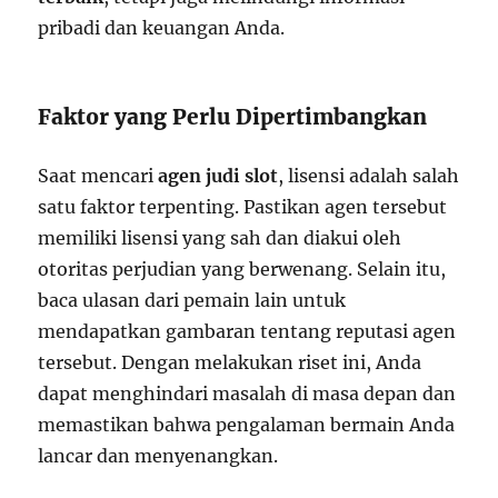
pribadi dan keuangan Anda.
Faktor yang Perlu Dipertimbangkan
Saat mencari
agen judi slot
, lisensi adalah salah
satu faktor terpenting. Pastikan agen tersebut
memiliki lisensi yang sah dan diakui oleh
otoritas perjudian yang berwenang. Selain itu,
baca ulasan dari pemain lain untuk
mendapatkan gambaran tentang reputasi agen
tersebut. Dengan melakukan riset ini, Anda
dapat menghindari masalah di masa depan dan
memastikan bahwa pengalaman bermain Anda
lancar dan menyenangkan.