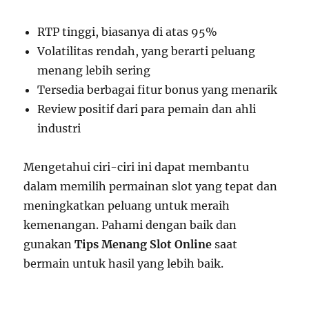
RTP tinggi, biasanya di atas 95%
Volatilitas rendah, yang berarti peluang
menang lebih sering
Tersedia berbagai fitur bonus yang menarik
Review positif dari para pemain dan ahli
industri
Mengetahui ciri-ciri ini dapat membantu
dalam memilih permainan slot yang tepat dan
meningkatkan peluang untuk meraih
kemenangan. Pahami dengan baik dan
gunakan
Tips Menang Slot Online
saat
bermain untuk hasil yang lebih baik.