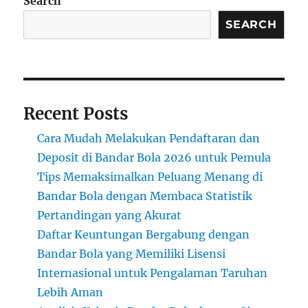
Search
Terbaik
2024
SEARCH
Recent Posts
Cara Mudah Melakukan Pendaftaran dan
Deposit di Bandar Bola 2026 untuk Pemula
Tips Memaksimalkan Peluang Menang di
Bandar Bola dengan Membaca Statistik
Pertandingan yang Akurat
Daftar Keuntungan Bergabung dengan
Bandar Bola yang Memiliki Lisensi
Internasional untuk Pengalaman Taruhan
Lebih Aman