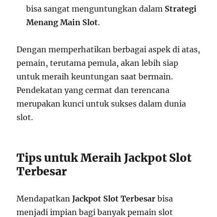
bisa sangat menguntungkan dalam
Strategi
Menang Main Slot
.
Dengan memperhatikan berbagai aspek di atas,
pemain, terutama pemula, akan lebih siap
untuk meraih keuntungan saat bermain.
Pendekatan yang cermat dan terencana
merupakan kunci untuk sukses dalam dunia
slot.
Tips untuk Meraih Jackpot Slot
Terbesar
Mendapatkan
Jackpot Slot Terbesar
bisa
menjadi impian bagi banyak pemain slot