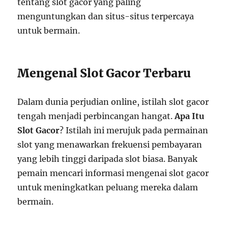
tentang slot gacor yang paling
menguntungkan dan situs-situs terpercaya
untuk bermain.
Mengenal Slot Gacor Terbaru
Dalam dunia perjudian online, istilah slot gacor
tengah menjadi perbincangan hangat.
Apa Itu
Slot Gacor
? Istilah ini merujuk pada permainan
slot yang menawarkan frekuensi pembayaran
yang lebih tinggi daripada slot biasa. Banyak
pemain mencari informasi mengenai slot gacor
untuk meningkatkan peluang mereka dalam
bermain.