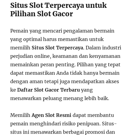
Situs Slot Terpercaya untuk
Pilihan Slot Gacor
Pemain yang mencari pengalaman bermain
yang optimal harus memastikan untuk
memilih
Situs Slot Terpercaya
. Dalam industri
perjudian online, keamanan dan kenyamanan
memainkan peran penting. Pilihan yang tepat
dapat memastikan Anda tidak hanya bermain
dengan aman tetapi juga mendapatkan akses
ke
Daftar Slot Gacor Terbaru
yang
menawarkan peluang menang lebih baik.
Memilih
Agen Slot Resmi
dapat membantu
pemain menghindari risiko penipuan. Situs-
situs ini menawarkan berbagai promosi dan