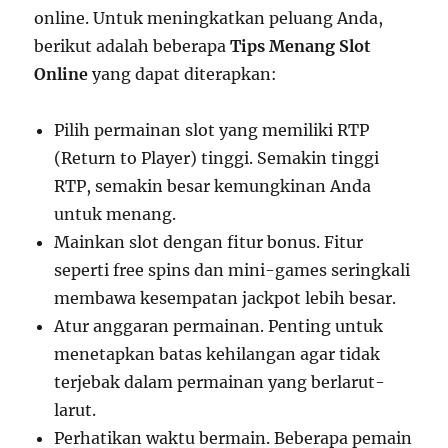
online. Untuk meningkatkan peluang Anda,
berikut adalah beberapa
Tips Menang Slot
Online
yang dapat diterapkan:
Pilih permainan slot yang memiliki RTP
(Return to Player) tinggi. Semakin tinggi
RTP, semakin besar kemungkinan Anda
untuk menang.
Mainkan slot dengan fitur bonus. Fitur
seperti free spins dan mini-games seringkali
membawa kesempatan jackpot lebih besar.
Atur anggaran permainan. Penting untuk
menetapkan batas kehilangan agar tidak
terjebak dalam permainan yang berlarut-
larut.
Perhatikan waktu bermain. Beberapa pemain