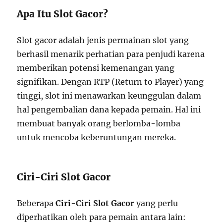
Apa Itu Slot Gacor?
Slot gacor adalah jenis permainan slot yang
berhasil menarik perhatian para penjudi karena
memberikan potensi kemenangan yang
signifikan. Dengan RTP (Return to Player) yang
tinggi, slot ini menawarkan keunggulan dalam
hal pengembalian dana kepada pemain. Hal ini
membuat banyak orang berlomba-lomba
untuk mencoba keberuntungan mereka.
Ciri-Ciri Slot Gacor
Beberapa
Ciri-Ciri Slot Gacor
yang perlu
diperhatikan oleh para pemain antara lain: