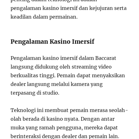
pengalaman kasino imersif dan kejujuran serta
keadilan dalam permainan.
Pengalaman Kasino Imersif
Pengalaman kasino imersif dalam Baccarat
langsung didukung oleh streaming video
berkualitas tinggi. Pemain dapat menyaksikan
dealer langsung melalui kamera yang
terpasang di studio.
Teknologi ini membuat pemain merasa seolah-
olah berada di kasino nyata. Dengan antar
muka yang ramah pengguna, mereka dapat
berinteraksi dengan dealer dan pemain lain.