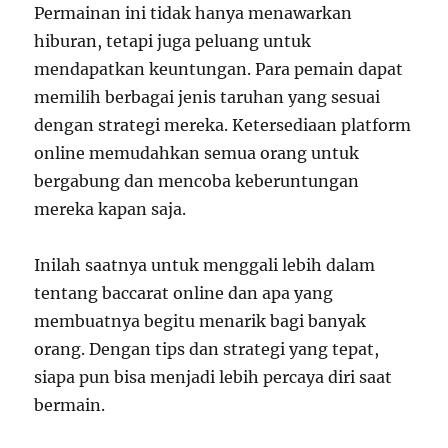
Permainan ini tidak hanya menawarkan
hiburan, tetapi juga peluang untuk
mendapatkan keuntungan. Para pemain dapat
memilih berbagai jenis taruhan yang sesuai
dengan strategi mereka. Ketersediaan platform
online memudahkan semua orang untuk
bergabung dan mencoba keberuntungan
mereka kapan saja.
Inilah saatnya untuk menggali lebih dalam
tentang baccarat online dan apa yang
membuatnya begitu menarik bagi banyak
orang. Dengan tips dan strategi yang tepat,
siapa pun bisa menjadi lebih percaya diri saat
bermain.