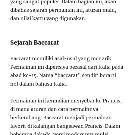
yang sangat populer. Dalam bagian ini, akan
dibahas sejarah permainan ini, aturan main,
dan nilai kartu yang digunakan.
Sejarah Baccarat
Baccarat memiliki asal-usul yang menarik.
Permainan ini dipercaya berasal dari Italia pada
abad ke-15. Nama “baccarat” sendiri berarti
nol dalam bahasa Italia.
Permainan ini kemudian menyebar ke Prancis,
di mana aturan dan cara bermainnya
berkembang. Baccarat menjadi permainan
favorit di kalangan bangsawan Prancis. Dalam
beberapa dekade, versi modernnya mulai