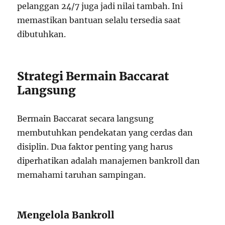
pelanggan 24/7 juga jadi nilai tambah. Ini
memastikan bantuan selalu tersedia saat
dibutuhkan.
Strategi Bermain Baccarat
Langsung
Bermain Baccarat secara langsung
membutuhkan pendekatan yang cerdas dan
disiplin. Dua faktor penting yang harus
diperhatikan adalah manajemen bankroll dan
memahami taruhan sampingan.
Mengelola Bankroll