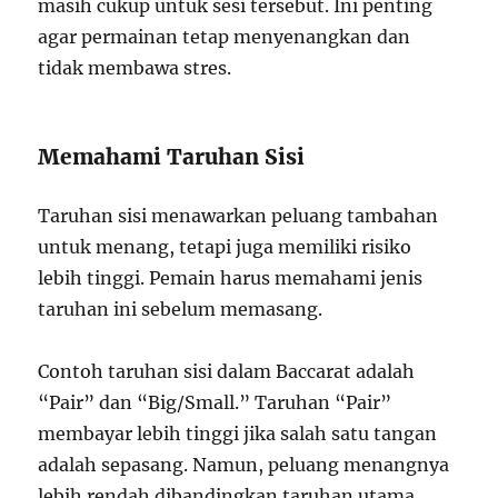
masih cukup untuk sesi tersebut. Ini penting
agar permainan tetap menyenangkan dan
tidak membawa stres.
Memahami Taruhan Sisi
Taruhan sisi menawarkan peluang tambahan
untuk menang, tetapi juga memiliki risiko
lebih tinggi. Pemain harus memahami jenis
taruhan ini sebelum memasang.
Contoh taruhan sisi dalam Baccarat adalah
“Pair” dan “Big/Small.” Taruhan “Pair”
membayar lebih tinggi jika salah satu tangan
adalah sepasang. Namun, peluang menangnya
lebih rendah dibandingkan taruhan utama.