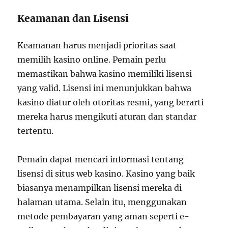
Keamanan dan Lisensi
Keamanan harus menjadi prioritas saat
memilih kasino online. Pemain perlu
memastikan bahwa kasino memiliki lisensi
yang valid. Lisensi ini menunjukkan bahwa
kasino diatur oleh otoritas resmi, yang berarti
mereka harus mengikuti aturan dan standar
tertentu.
Pemain dapat mencari informasi tentang
lisensi di situs web kasino. Kasino yang baik
biasanya menampilkan lisensi mereka di
halaman utama. Selain itu, menggunakan
metode pembayaran yang aman seperti e-