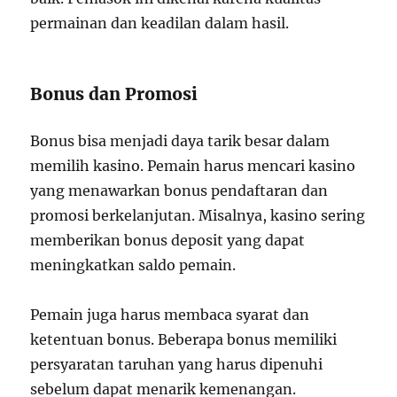
permainan dan keadilan dalam hasil.
Bonus dan Promosi
Bonus bisa menjadi daya tarik besar dalam
memilih kasino. Pemain harus mencari kasino
yang menawarkan bonus pendaftaran dan
promosi berkelanjutan. Misalnya, kasino sering
memberikan bonus deposit yang dapat
meningkatkan saldo pemain.
Pemain juga harus membaca syarat dan
ketentuan bonus. Beberapa bonus memiliki
persyaratan taruhan yang harus dipenuhi
sebelum dapat menarik kemenangan.