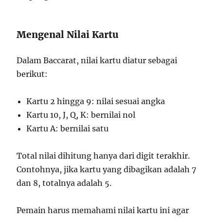
Mengenal Nilai Kartu
Dalam Baccarat, nilai kartu diatur sebagai
berikut:
Kartu 2 hingga 9: nilai sesuai angka
Kartu 10, J, Q, K: bernilai nol
Kartu A: bernilai satu
Total nilai dihitung hanya dari digit terakhir.
Contohnya, jika kartu yang dibagikan adalah 7
dan 8, totalnya adalah 5.
Pemain harus memahami nilai kartu ini agar