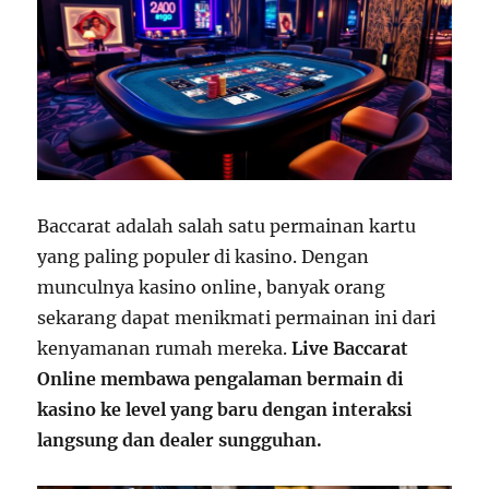
Baccarat adalah salah satu permainan kartu
yang paling populer di kasino. Dengan
munculnya kasino online, banyak orang
sekarang dapat menikmati permainan ini dari
kenyamanan rumah mereka.
Live Baccarat
Online membawa pengalaman bermain di
kasino ke level yang baru dengan interaksi
langsung dan dealer sungguhan.