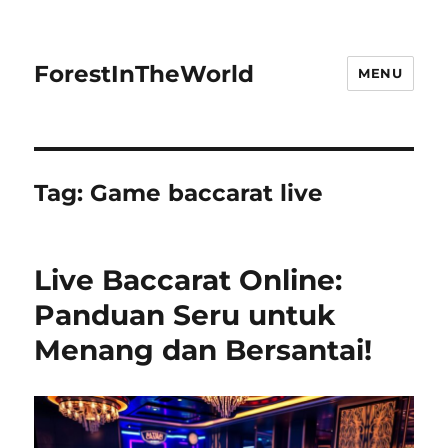
ForestInTheWorld
MENU
Tag:
Game baccarat live
Live Baccarat Online:
Panduan Seru untuk
Menang dan Bersantai!