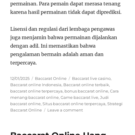
permainan. Para pemain dapat merasa tenang
karena hasil permainan tidak dapat diprediksi.
Lisensi dan regulasi dari lembaga pengawas
juga menjamin bahwa permainan dijalankan
dengan adil. Ini memastikan bahwa
pengalaman bermain adalah aman dan
terpercaya.
Posted
Categories
Tags
12/01/2025
Baccarat Online
Baccarat live casino
,
on
Baccarat online Indonesia
,
Baccarat online terbaik
,
baccarat online terpercaya
,
bonus baccarat online
,
Cara
menang baccarat online
,
Game baccarat live
,
Judi
baccarat online
,
Situs baccarat online terpercaya
,
Strategi
on
Baccarat Online
Leave a comment
Live
Baccarat
Online: