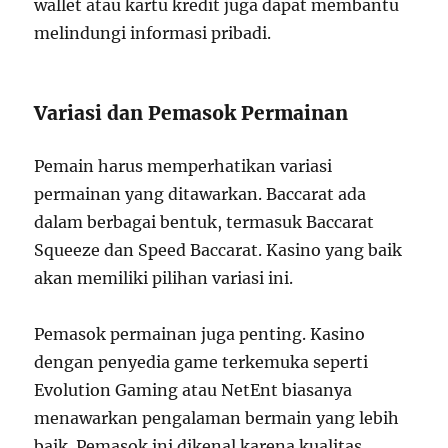
wallet atau kartu kredit juga dapat membantu
melindungi informasi pribadi.
Variasi dan Pemasok Permainan
Pemain harus memperhatikan variasi
permainan yang ditawarkan. Baccarat ada
dalam berbagai bentuk, termasuk Baccarat
Squeeze dan Speed Baccarat. Kasino yang baik
akan memiliki pilihan variasi ini.
Pemasok permainan juga penting. Kasino
dengan penyedia game terkemuka seperti
Evolution Gaming atau NetEnt biasanya
menawarkan pengalaman bermain yang lebih
baik. Pemasok ini dikenal karena kualitas