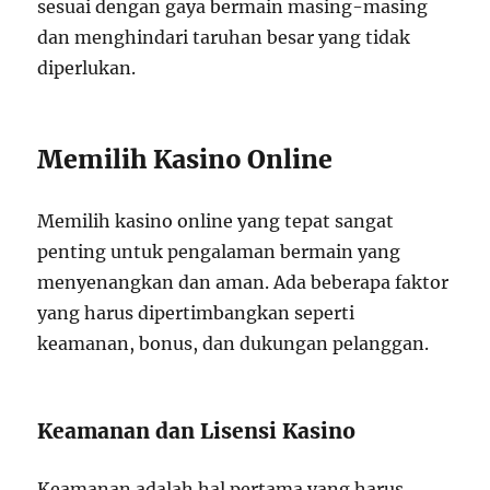
sesuai dengan gaya bermain masing-masing
dan menghindari taruhan besar yang tidak
diperlukan.
Memilih Kasino Online
Memilih kasino online yang tepat sangat
penting untuk pengalaman bermain yang
menyenangkan dan aman. Ada beberapa faktor
yang harus dipertimbangkan seperti
keamanan, bonus, dan dukungan pelanggan.
Keamanan dan Lisensi Kasino
Keamanan adalah hal pertama yang harus