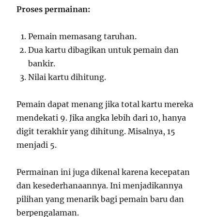
Proses permainan:
Pemain memasang taruhan.
Dua kartu dibagikan untuk pemain dan
bankir.
Nilai kartu dihitung.
Pemain dapat menang jika total kartu mereka
mendekati 9. Jika angka lebih dari 10, hanya
digit terakhir yang dihitung. Misalnya, 15
menjadi 5.
Permainan ini juga dikenal karena kecepatan
dan kesederhanaannya. Ini menjadikannya
pilihan yang menarik bagi pemain baru dan
berpengalaman.