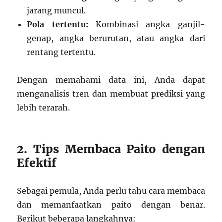
jarang muncul.
Pola tertentu:
Kombinasi angka ganjil-
genap, angka berurutan, atau angka dari
rentang tertentu.
Dengan memahami data ini, Anda dapat
menganalisis tren dan membuat prediksi yang
lebih terarah.
2. Tips Membaca Paito dengan
Efektif
Sebagai pemula, Anda perlu tahu cara membaca
dan memanfaatkan paito dengan benar.
Berikut beberapa langkahnya: