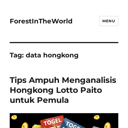
ForestInTheWorld
MENU
Tag:
data hongkong
Tips Ampuh Menganalisis
Hongkong Lotto Paito
untuk Pemula