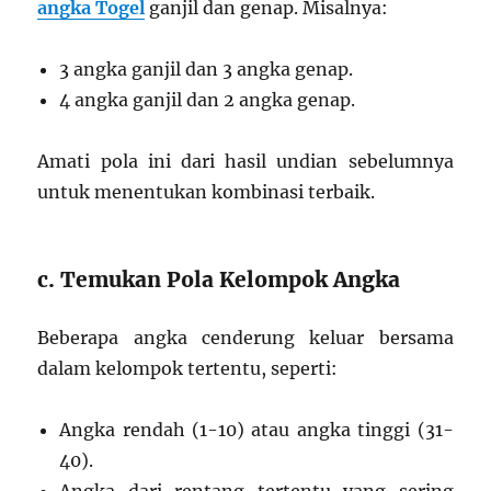
angka Togel
ganjil dan genap. Misalnya:
3 angka ganjil dan 3 angka genap.
4 angka ganjil dan 2 angka genap.
Amati pola ini dari hasil undian sebelumnya
untuk menentukan kombinasi terbaik.
c. Temukan Pola Kelompok Angka
Beberapa angka cenderung keluar bersama
dalam kelompok tertentu, seperti:
Angka rendah (1-10) atau angka tinggi (31-
40).