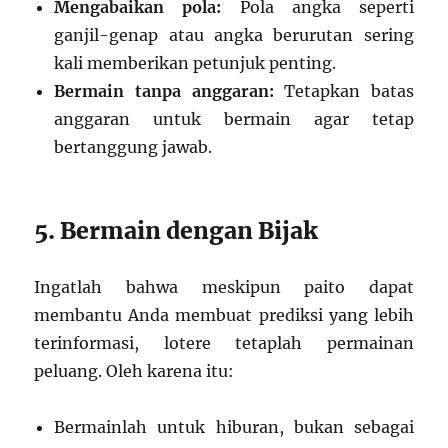
Mengabaikan pola:
Pola angka seperti
ganjil-genap atau angka berurutan sering
kali memberikan petunjuk penting.
Bermain tanpa anggaran:
Tetapkan batas
anggaran untuk bermain agar tetap
bertanggung jawab.
5. Bermain dengan Bijak
Ingatlah bahwa meskipun paito dapat
membantu Anda membuat prediksi yang lebih
terinformasi, lotere tetaplah permainan
peluang. Oleh karena itu:
Bermainlah untuk hiburan, bukan sebagai