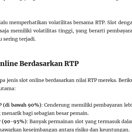
lalu memperhatikan volatilitas bersama RTP. Slot deng
saja memiliki volatilitas tinggi, yang berarti pembayar
u sering terjadi.
 Online Berdasarkan RTP
a jenis slot online berdasarkan nilai RTP mereka. Berik
 utama:
P (di bawah 90%)
: Cenderung memiliki pembayaran leb
k menarik bagi sebagian besar pemain.
P (90-95%)
: Banyak permainan slot yang termasuk dal
enawarkan keseimbangan antara risiko dan keuntungan.