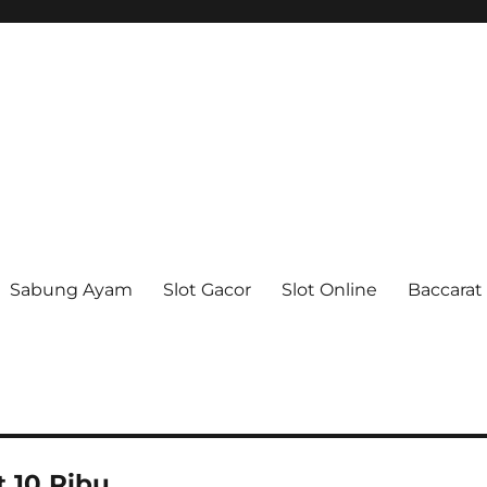
Sabung Ayam
Slot Gacor
Slot Online
Baccarat
t 10 Ribu