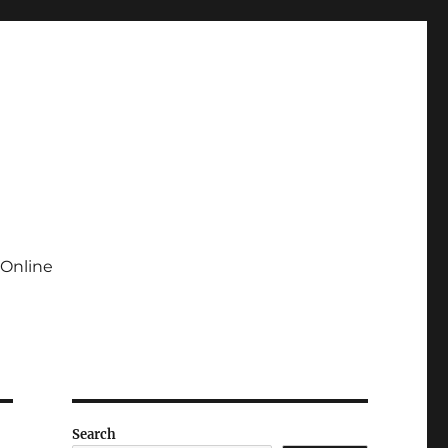
 Online
Search