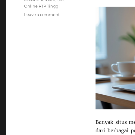
Online RTP Tinggi
on
Leave a comment
Slot
Online
RTP
Tinggi:
Memilih
Permainan
Peluang
Menang
Optimal
Banyak situs m
dari berbagai 