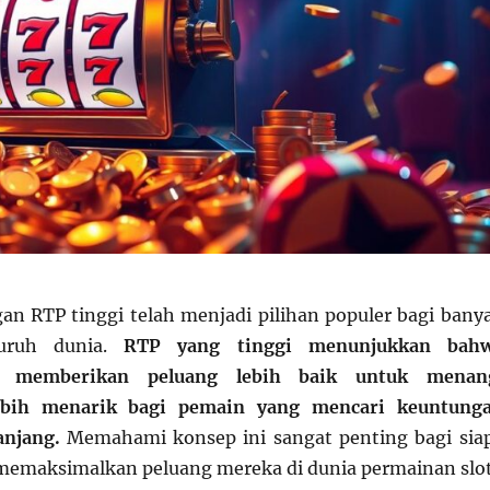
gan RTP tinggi telah menjadi pilihan populer bagi bany
luruh dunia.
RTP yang tinggi menunjukkan bah
i memberikan peluang lebih baik untuk menan
bih menarik bagi pemain yang mencari keuntung
anjang.
Memahami konsep ini sangat penting bagi sia
 memaksimalkan peluang mereka di dunia permainan slot