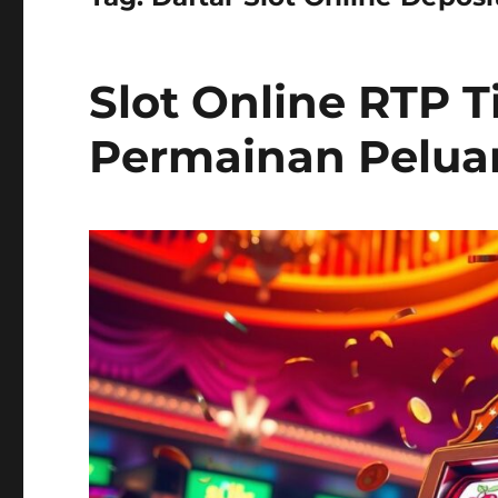
Slot Online RTP T
Permainan Pelua