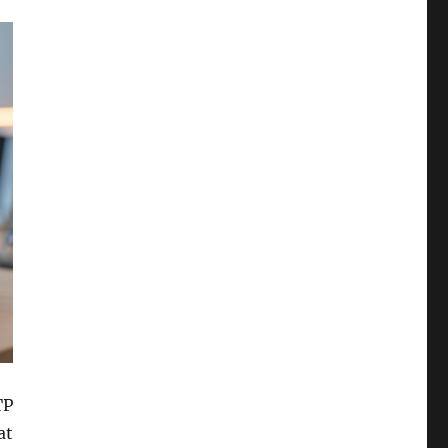
TP
at