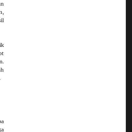
an
n,
il
ik
ot
n.
ah
.
pa
ka