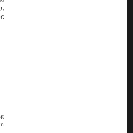
9,
ng
ng
an