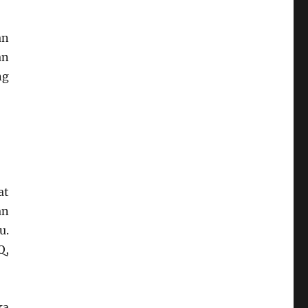
an
an
ng
at
an
u.
Q,
ka