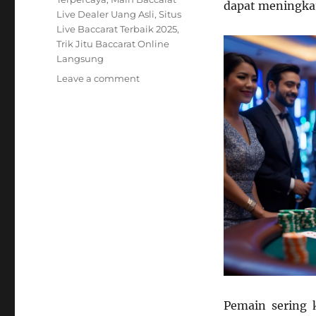
dapat meningkat
Live Dealer Uang Asli
,
Situs
Live Baccarat Terbaik 2025
,
Trik Jitu Baccarat Online
Langsung
on
Leave a comment
Cara
Menang
Main
Baccarat
Live
Casino:
Strategi
Efektif
untuk
Sukses
Pemain sering k