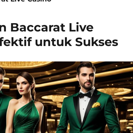
 Baccarat Live
Efektif untuk Sukses