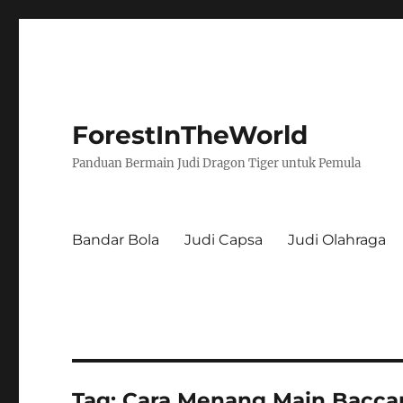
ForestInTheWorld
Panduan Bermain Judi Dragon Tiger untuk Pemula
Bandar Bola
Judi Capsa
Judi Olahraga
Tag:
Cara Menang Main Baccar