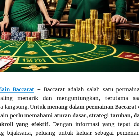
ain Baccarat
– Baccarat adalah salah satu permain
aling menarik dan menguntungkan, terutama sa
ra langsung.
Untuk menang dalam permainan Baccarat 
main perlu memahami aturan dasar, strategi taruhan, d
roll yang efektif.
Dengan informasi yang tepat d
g bijaksana, peluang untuk keluar sebagai pemena