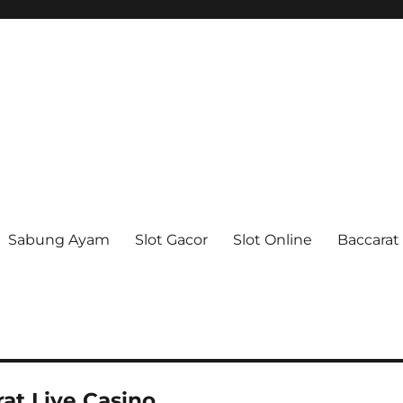
Sabung Ayam
Slot Gacor
Slot Online
Baccarat
at Live Casino