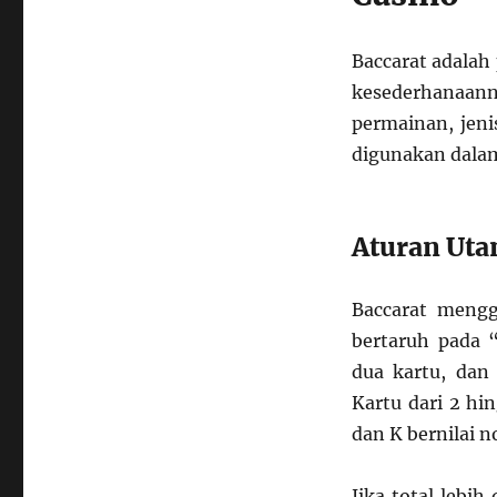
Baccarat adalah
kesederhanaann
permainan, jeni
digunakan dalam
Aturan Uta
Baccarat mengg
bertaruh pada “
dua kartu, dan 
Kartu dari 2 hin
dan K bernilai no
Jika total lebih