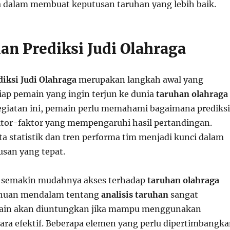
dalam membuat keputusan taruhan yang lebih baik.
an Prediksi Judi Olahraga
iksi Judi Olahraga
merupakan langkah awal yang
tiap pemain yang ingin terjun ke dunia
taruhan olahraga
egiatan ini, pemain perlu memahami bagaimana prediksi
aktor-faktor yang mempengaruhi hasil pertandingan.
ta statistik dan tren performa tim menjadi kunci dalam
san yang tepat.
n semakin mudahnya akses terhadap
taruhan olahraga
ahuan mendalam tentang
analisis taruhan
sangat
main akan diuntungkan jika mampu menggunakan
cara efektif. Beberapa elemen yang perlu dipertimbangk