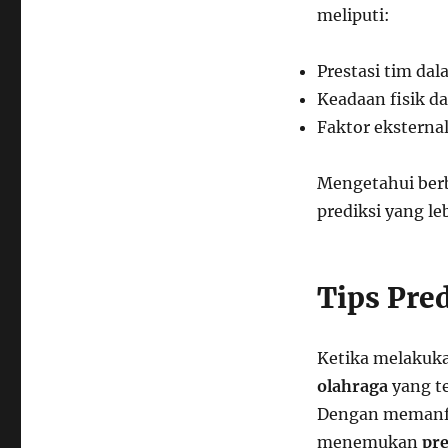
meliputi:
Prestasi tim da
Keadaan fisik d
Faktor eksternal
Mengetahui ber
prediksi yang l
Tips Pred
Ketika melakuka
olahraga
yang te
Dengan memanfa
menemukan
pre