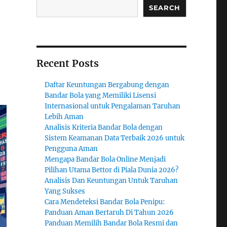
SEARCH
Recent Posts
Daftar Keuntungan Bergabung dengan
Bandar Bola yang Memiliki Lisensi
Internasional untuk Pengalaman Taruhan
Lebih Aman
Analisis Kriteria Bandar Bola dengan
Sistem Keamanan Data Terbaik 2026 untuk
Pengguna Aman
Mengapa Bandar Bola Online Menjadi
Pilihan Utama Bettor di Piala Dunia 2026?
Analisis Dan Keuntungan Untuk Taruhan
Yang Sukses
Cara Mendeteksi Bandar Bola Penipu:
Panduan Aman Bertaruh Di Tahun 2026
Panduan Memilih Bandar Bola Resmi dan