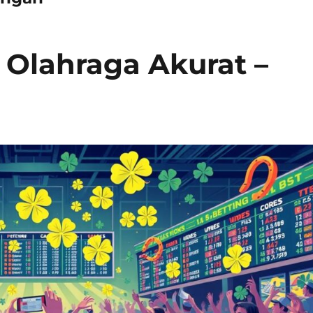
i Olahraga Akurat –