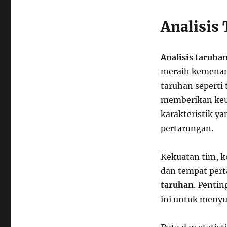
Analisis
Analisis taruha
meraih kemenang
taruhan seperti
memberikan keun
karakteristik y
pertarungan.
Kekuatan tim, ko
dan tempat per
taruhan
. Penti
ini untuk meny