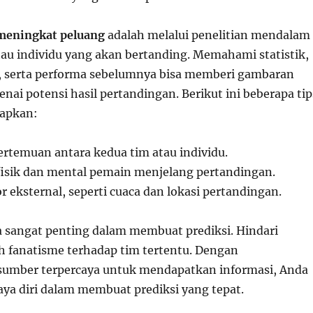
meningkat peluang
adalah melalui penelitian mendalam
au individu yang akan bertanding. Memahami statistik,
r, serta performa sebelumnya bisa memberi gambaran
enai potensi hasil pertandingan. Berikut ini beberapa tip
rapkan:
ertemuan antara kedua tim atau individu.
 fisik dan mental pemain menjelang pertandingan.
r eksternal, seperti cuaca dan lokasi pertandingan.
ga sangat penting dalam membuat prediksi. Hindari
h fanatisme terhadap tim tertentu. Dengan
umber terpercaya untuk mendapatkan informasi, Anda
aya diri dalam membuat prediksi yang tepat.