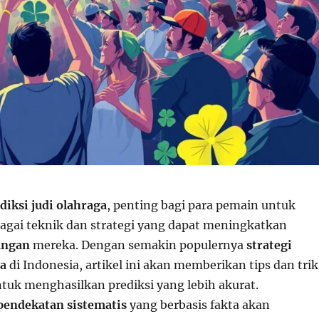
diksi judi olahraga
, penting bagi para pemain untuk
gai teknik dan strategi yang dapat meningkatkan
angan
mereka. Dengan semakin populernya
strategi
ga
di Indonesia, artikel ini akan memberikan tips dan trik
tuk menghasilkan prediksi yang lebih akurat.
pendekatan sistematis
yang berbasis fakta akan