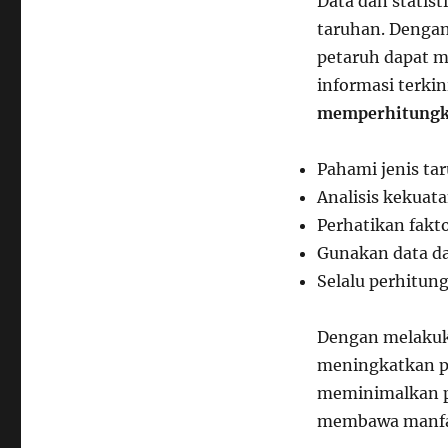
Data dan statis
taruhan. Dengan
petaruh dapat m
informasi terki
memperhitungka
Pahami jenis ta
Analisis kekuat
Perhatikan fakt
Gunakan data d
Selalu perhitun
Dengan melakuka
meningkatkan pe
meminimalkan po
membawa manfaat