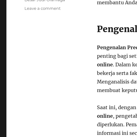
membantu Anda 
on
Leave a comment
Tips
Prediksi
Pengenal
Judi
Olahraga
Akurat
–
Pengenalan Pred
Menang
penting bagi se
Besar
online
. Dalam k
bekerja serta f
Menganalisis da
membuat keputu
Saat ini, denga
online
, penget
diperlukan. Pe
informasi ini se