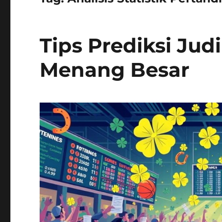
Tips Prediksi Jud
Menang Besar